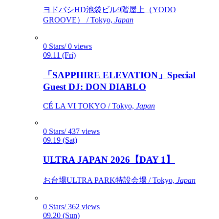
ヨドバシHD池袋ビル9階屋上（YODO
GROOVE） / Tokyo,
Japan
0 Stars/ 0 views
09.11 (Fri)
「SAPPHIRE ELEVATION」Special
Guest DJ: DON DIABLO
CÉ LA VI TOKYO / Tokyo,
Japan
0 Stars/ 437 views
09.19 (Sat)
ULTRA JAPAN 2026【DAY 1】
お台場ULTRA PARK特設会場 / Tokyo,
Japan
0 Stars/ 362 views
09.20 (Sun)