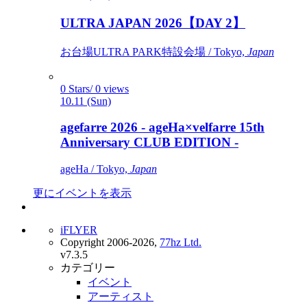
ULTRA JAPAN 2026【DAY 2】
お台場ULTRA PARK特設会場 / Tokyo,
Japan
0 Stars/ 0 views
10.11 (Sun)
agefarre 2026 - ageHa×velfarre 15th
Anniversary CLUB EDITION -
ageHa / Tokyo,
Japan
更にイベントを表示
iFLYER
Copyright 2006-2026,
77hz Ltd.
v7.3.5
カテゴリー
イベント
アーティスト