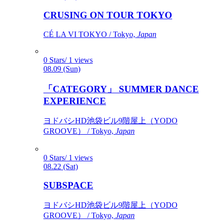
CRUSING ON TOUR TOKYO
CÉ LA VI TOKYO / Tokyo,
Japan
0 Stars/ 1 views
08.09 (Sun)
「CATEGORY」 SUMMER DANCE
EXPERIENCE
ヨドバシHD池袋ビル9階屋上（YODO
GROOVE） / Tokyo,
Japan
0 Stars/ 1 views
08.22 (Sat)
SUBSPACE
ヨドバシHD池袋ビル9階屋上（YODO
GROOVE） / Tokyo,
Japan