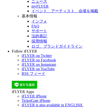
ニュース
myFLYER
イベント、アーティスト、会場を掲載
基本情報
インフォ
FAQ
サポート
法的表記
採用情報
ロゴ、ブランドガイドライン
Follow iFLYER
iFLYER on Twitter
iFLYER on Facebook
iFLYER on Instagram
iFLYER on YouTube
RSS フィード
iFLYER Apps
iFLYER iPhone
TicketGate iPhone
iFLYER is also available in ENGLISH.