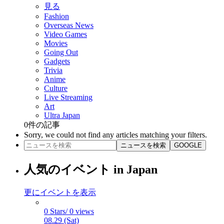
見る
Fashion
Overseas News
Video Games
Movies
Going Out
Gadgets
Trivia
Anime
Culture
Live Streaming
Art
Ultra Japan
0
件の記事
Sorry, we could not find any articles matching your filters.
ニュースを検索
GOOGLE
人気のイベント in Japan
更にイベントを表示
0 Stars/ 0 views
08.29 (Sat)