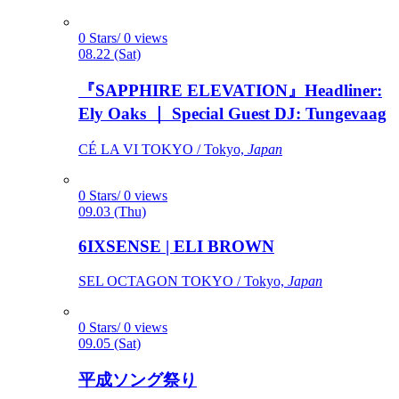
0 Stars/ 0 views
08.22 (Sat)
『SAPPHIRE ELEVATION』Headliner:
Ely Oaks ｜ Special Guest DJ: Tungevaag
CÉ LA VI TOKYO / Tokyo,
Japan
0 Stars/ 0 views
09.03 (Thu)
6IXSENSE | ELI BROWN
SEL OCTAGON TOKYO / Tokyo,
Japan
0 Stars/ 0 views
09.05 (Sat)
平成ソング祭り