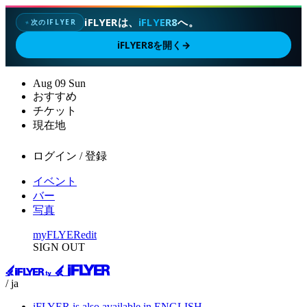
iFLYERは、
iFLYER8
へ。
次のIFLYER
✦
iFLYER8を開く
→
Aug
09
Sun
おすすめ
チケット
現在地
ログイン / 登録
イベント
バー
写真
myFLYER
edit
SIGN OUT
/ ja
iFLYER is also available in ENGLISH.