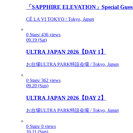
「SAPPHIRE ELEVATION」Special Gues
CÉ LA VI TOKYO / Tokyo,
Japan
0 Stars/ 436 views
09.19 (Sat)
ULTRA JAPAN 2026【DAY 1】
お台場ULTRA PARK特設会場 / Tokyo,
Japan
0 Stars/ 362 views
09.20 (Sun)
ULTRA JAPAN 2026【DAY 2】
お台場ULTRA PARK特設会場 / Tokyo,
Japan
0 Stars/ 0 views
10.11 (Sun)