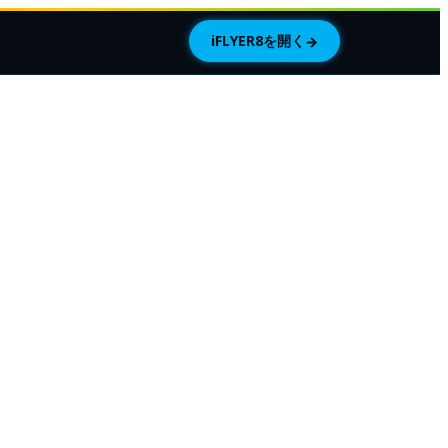
iFLYER8を開く
→