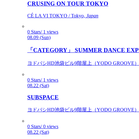
CRUSING ON TOUR TOKYO
CÉ LA VI TOKYO / Tokyo,
Japan
0 Stars/ 1 views
08.09 (Sun)
「CATEGORY」 SUMMER DANCE EXP
ヨドバシHD池袋ビル9階屋上（YODO GROOVE） / 
0 Stars/ 1 views
08.22 (Sat)
SUBSPACE
ヨドバシHD池袋ビル9階屋上（YODO GROOVE） / 
0 Stars/ 0 views
08.22 (Sat)