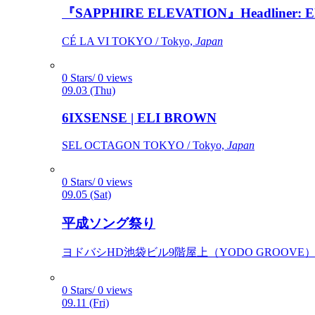
『SAPPHIRE ELEVATION』Headliner: Ely 
CÉ LA VI TOKYO / Tokyo,
Japan
0 Stars/ 0 views
09.03 (Thu)
6IXSENSE | ELI BROWN
SEL OCTAGON TOKYO / Tokyo,
Japan
0 Stars/ 0 views
09.05 (Sat)
平成ソング祭り
ヨドバシHD池袋ビル9階屋上（YODO GROOVE） / 
0 Stars/ 0 views
09.11 (Fri)