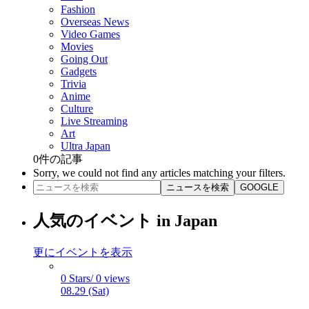
Fashion
Overseas News
Video Games
Movies
Going Out
Gadgets
Trivia
Anime
Culture
Live Streaming
Art
Ultra Japan
0
件の記事
Sorry, we could not find any articles matching your filters.
ニュースを検索
GOOGLE
人気のイベント in Japan
更にイベントを表示
0 Stars/ 0 views
08.29 (Sat)