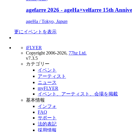
agefarre 2026 - ageHa×velfarre 15th Ann
ageHa / Tokyo,
Japan
更にイベントを表示
iFLYER
Copyright 2006-2026,
77hz Ltd.
v7.3.5
カテゴリー
イベント
アーティスト
ニュース
myFLYER
イベント、アーティスト、会場を掲載
基本情報
インフォ
FAQ
サポート
法的表記
採用情報