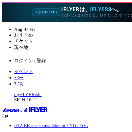
iFLYERは、
iFLYER8
へ。
次のIFLYER
✦
ログインはそのまま、好きだったすべて
Aug
07
Fri
おすすめ
チケット
現在地
ログイン / 登録
イベント
バー
写真
myFLYER
edit
SIGN OUT
/ ja
iFLYER is also available in ENGLISH.