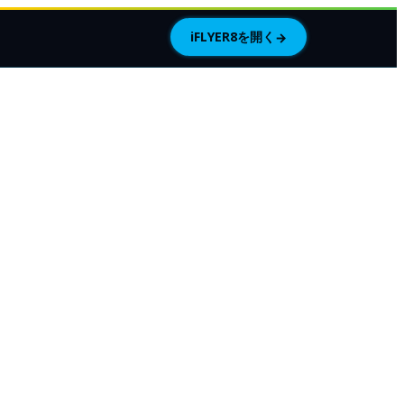
iFLYER8を開く
→