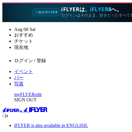
iFLYERは、
iFLYER8
へ。
次のIFLYER
✦
ログインはそのまま、好きだったすべて
Aug
08
Sat
おすすめ
チケット
現在地
ログイン / 登録
イベント
バー
写真
myFLYER
edit
SIGN OUT
/ ja
iFLYER is also available in ENGLISH.