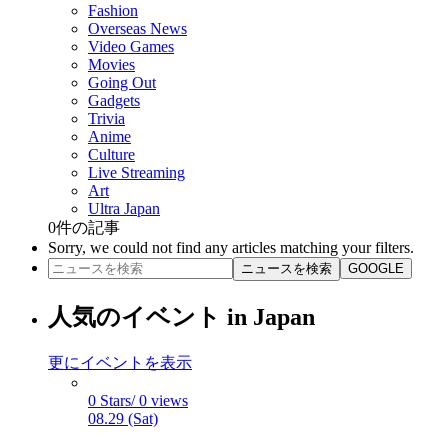
Fashion
Overseas News
Video Games
Movies
Going Out
Gadgets
Trivia
Anime
Culture
Live Streaming
Art
Ultra Japan
0
件の記事
Sorry, we could not find any articles matching your filters.
ニュースを検索
GOOGLE
人気のイベント in Japan
更にイベントを表示
0 Stars/ 0 views
08.29 (Sat)