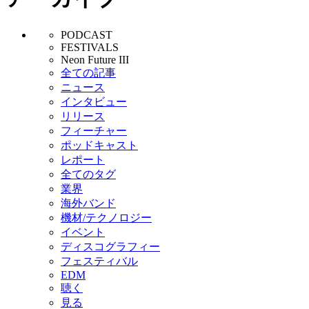
PODCAST
FESTIVALS
Neon Future III
全ての記事
ニュース
インタビュー
リリース
フィーチャー
ポッドキャスト
レポート
全てのタグ
業界
海外バンド
機材/テクノロジー
イベント
ディスコグラフィー
フェスティバル
EDM
聴く
見る