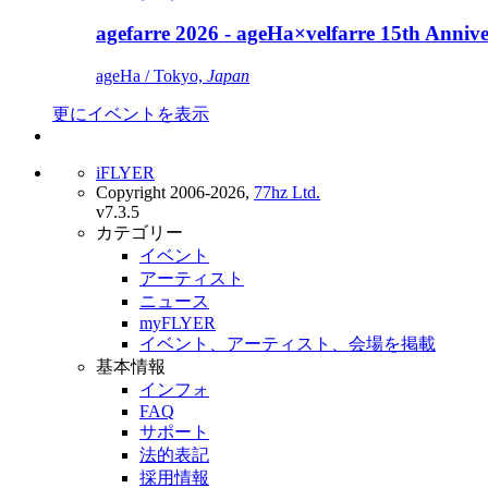
agefarre 2026 - ageHa×velfarre 15th Ann
ageHa / Tokyo,
Japan
更にイベントを表示
iFLYER
Copyright 2006-2026,
77hz Ltd.
v7.3.5
カテゴリー
イベント
アーティスト
ニュース
myFLYER
イベント、アーティスト、会場を掲載
基本情報
インフォ
FAQ
サポート
法的表記
採用情報