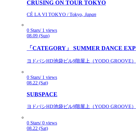
CRUSING ON TOUR TOKYO
CÉ LA VI TOKYO / Tokyo,
Japan
0 Stars/ 1 views
08.09 (Sun)
「CATEGORY」 SUMMER DANCE EXP
ヨドバシHD池袋ビル9階屋上（YODO GROOVE） / 
0 Stars/ 1 views
08.22 (Sat)
SUBSPACE
ヨドバシHD池袋ビル9階屋上（YODO GROOVE） / 
0 Stars/ 0 views
08.22 (Sat)