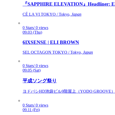
『SAPPHIRE ELEVATION』Headliner: Ely 
CÉ LA VI TOKYO / Tokyo,
Japan
0 Stars/ 0 views
09.03 (Thu)
6IXSENSE | ELI BROWN
SEL OCTAGON TOKYO / Tokyo,
Japan
0 Stars/ 0 views
09.05 (Sat)
平成ソング祭り
ヨドバシHD池袋ビル9階屋上（YODO GROOVE） / 
0 Stars/ 0 views
09.11 (Fri)