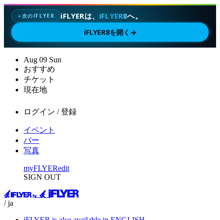
iFLYERは、
iFLYER8
へ。
次のIFLYER
✦
iFLYER8を開く
→
Aug
09
Sun
おすすめ
チケット
現在地
ログイン / 登録
イベント
バー
写真
myFLYER
edit
SIGN OUT
/ ja
iFLYER is also available in ENGLISH.