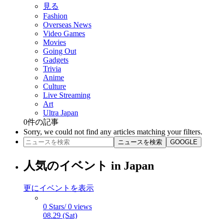
見る
Fashion
Overseas News
Video Games
Movies
Going Out
Gadgets
Trivia
Anime
Culture
Live Streaming
Art
Ultra Japan
0
件の記事
Sorry, we could not find any articles matching your filters.
ニュースを検索
GOOGLE
人気のイベント in Japan
更にイベントを表示
0 Stars/ 0 views
08.29 (Sat)