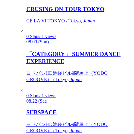
CRUSING ON TOUR TOKYO
CÉ LA VI TOKYO / Tokyo,
Japan
0 Stars/ 1 views
08.09 (Sun)
「CATEGORY」 SUMMER DANCE
EXPERIENCE
ヨドバシHD池袋ビル9階屋上（YODO
GROOVE） / Tokyo,
Japan
0 Stars/ 1 views
08.22 (Sat)
SUBSPACE
ヨドバシHD池袋ビル9階屋上（YODO
GROOVE） / Tokyo,
Japan