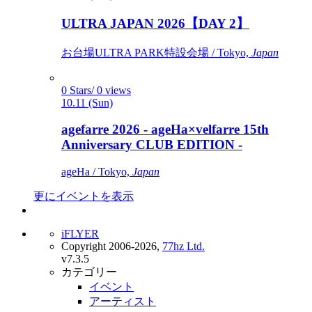
ULTRA JAPAN 2026【DAY 2】
お台場ULTRA PARK特設会場 / Tokyo,
Japan
0 Stars/ 0 views
10.11 (Sun)
agefarre 2026 - ageHa×velfarre 15th
Anniversary CLUB EDITION -
ageHa / Tokyo,
Japan
更にイベントを表示
iFLYER
Copyright 2006-2026,
77hz Ltd.
v7.3.5
カテゴリー
イベント
アーティスト