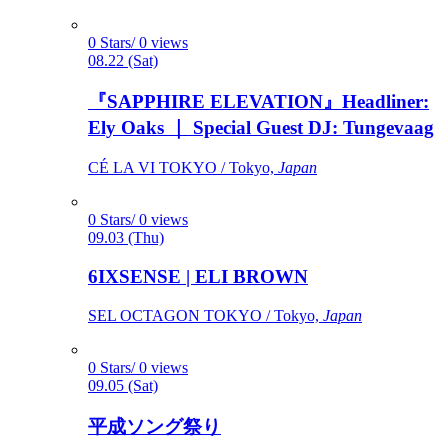
0 Stars/ 0 views
08.22 (Sat)
『SAPPHIRE ELEVATION』Headliner:
Ely Oaks ｜ Special Guest DJ: Tungevaag
CÉ LA VI TOKYO / Tokyo,
Japan
0 Stars/ 0 views
09.03 (Thu)
6IXSENSE | ELI BROWN
SEL OCTAGON TOKYO / Tokyo,
Japan
0 Stars/ 0 views
09.05 (Sat)
平成ソング祭り