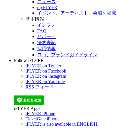
ニュース
myFLYER
イベント、アーティスト、会場を掲載
基本情報
インフォ
FAQ
サポート
法的表記
採用情報
ロゴ、ブランドガイドライン
Follow iFLYER
iFLYER on Twitter
iFLYER on Facebook
iFLYER on Instagram
iFLYER on YouTube
RSS フィード
iFLYER Apps
iFLYER iPhone
TicketGate iPhone
iFLYER is also available in ENGLISH.