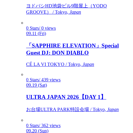
ヨドバシHD池袋ビル9階屋上（YODO
GROOVE） / Tokyo,
Japan
0 Stars/ 0 views
09.11 (Fri)
「SAPPHIRE ELEVATION」Special
Guest DJ: DON DIABLO
CÉ LA VI TOKYO / Tokyo,
Japan
0 Stars/ 439 views
09.19 (Sat)
ULTRA JAPAN 2026【DAY 1】
お台場ULTRA PARK特設会場 / Tokyo,
Japan
0 Stars/ 362 views
09.20 (Sun)