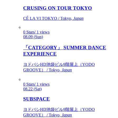
CRUSING ON TOUR TOKYO
CÉ LA VI TOKYO / Tokyo,
Japan
0 Stars/ 1 views
08.09 (Sun)
「CATEGORY」 SUMMER DANCE
EXPERIENCE
ヨドバシHD池袋ビル9階屋上（YODO
GROOVE） / Tokyo,
Japan
0 Stars/ 1 views
08.22 (Sat)
SUBSPACE
ヨドバシHD池袋ビル9階屋上（YODO
GROOVE） / Tokyo,
Japan