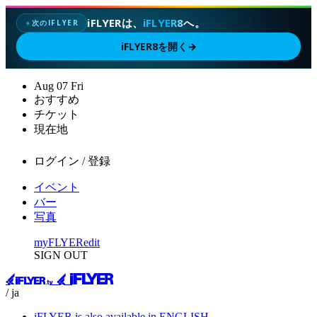
iFLYERは、
iFLYER8
へ。
次のIFLYER
✦
iFLYER8を開く
→
Aug
07
Fri
おすすめ
チケット
現在地
ログイン / 登録
イベント
バー
写真
myFLYER
edit
SIGN OUT
/ ja
iFLYER is also available in ENGLISH.