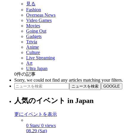
見る
Fashion
Overseas News
Video Games
Movies
Going Out
Gadgets
Trivia
Anime
Culture
Live Streaming
Art
Ultra Japan
0
件の記事
Sorry, we could not find any articles matching your filters.
ニュースを検索
GOOGLE
人気のイベント in Japan
更にイベントを表示
0 Stars/ 0 views
08.29 (Sat)