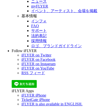
ニュース
myFLYER
イベント、アーティスト、会場を掲載
基本情報
インフォ
FAQ
サポート
法的表記
採用情報
ロゴ、ブランドガイドライン
Follow iFLYER
iFLYER on Twitter
iFLYER on Facebook
iFLYER on Instagram
iFLYER on YouTube
RSS フィード
iFLYER Apps
iFLYER iPhone
TicketGate iPhone
iFLYER is also available in ENGLISH.