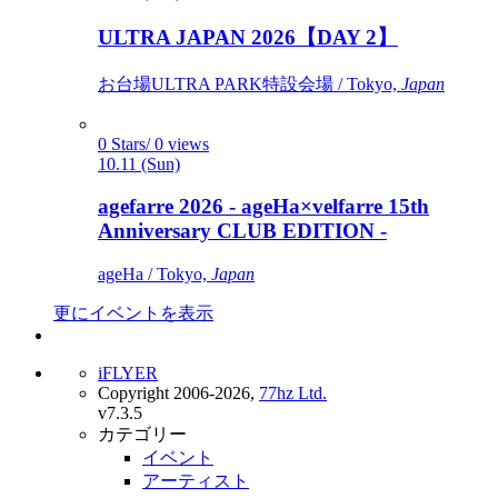
ULTRA JAPAN 2026【DAY 2】
お台場ULTRA PARK特設会場 / Tokyo,
Japan
0 Stars/ 0 views
10.11 (Sun)
agefarre 2026 - ageHa×velfarre 15th
Anniversary CLUB EDITION -
ageHa / Tokyo,
Japan
更にイベントを表示
iFLYER
Copyright 2006-2026,
77hz Ltd.
v7.3.5
カテゴリー
イベント
アーティスト