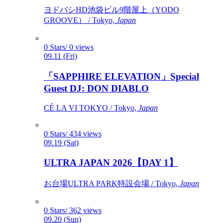
ヨドバシHD池袋ビル9階屋上（YODO
GROOVE） / Tokyo,
Japan
0 Stars/ 0 views
09.11 (Fri)
「SAPPHIRE ELEVATION」Special
Guest DJ: DON DIABLO
CÉ LA VI TOKYO / Tokyo,
Japan
0 Stars/ 434 views
09.19 (Sat)
ULTRA JAPAN 2026【DAY 1】
お台場ULTRA PARK特設会場 / Tokyo,
Japan
0 Stars/ 362 views
09.20 (Sun)