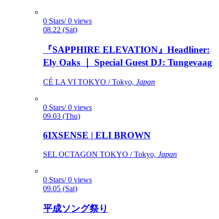
0 Stars/ 0 views
08.22 (Sat)
『SAPPHIRE ELEVATION』Headliner:
Ely Oaks ｜ Special Guest DJ: Tungevaag
CÉ LA VI TOKYO / Tokyo,
Japan
0 Stars/ 0 views
09.03 (Thu)
6IXSENSE | ELI BROWN
SEL OCTAGON TOKYO / Tokyo,
Japan
0 Stars/ 0 views
09.05 (Sat)
平成ソング祭り