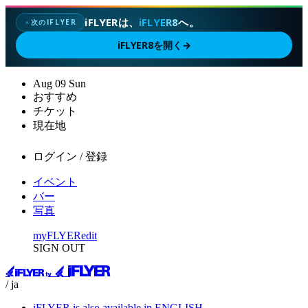
iFLYERは、
iFLYER8
へ。
次のIFLYER
✦
iFLYER8を開く
→
Aug
09
Sun
おすすめ
チケット
現在地
ログイン / 登録
イベント
バー
写真
myFLYER
edit
SIGN OUT
/ ja
iFLYER is also available in ENGLISH.