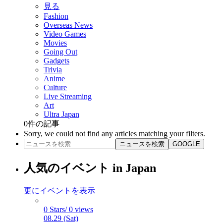
見る
Fashion
Overseas News
Video Games
Movies
Going Out
Gadgets
Trivia
Anime
Culture
Live Streaming
Art
Ultra Japan
0
件の記事
Sorry, we could not find any articles matching your filters.
ニュースを検索
GOOGLE
人気のイベント in Japan
更にイベントを表示
0 Stars/ 0 views
08.29 (Sat)