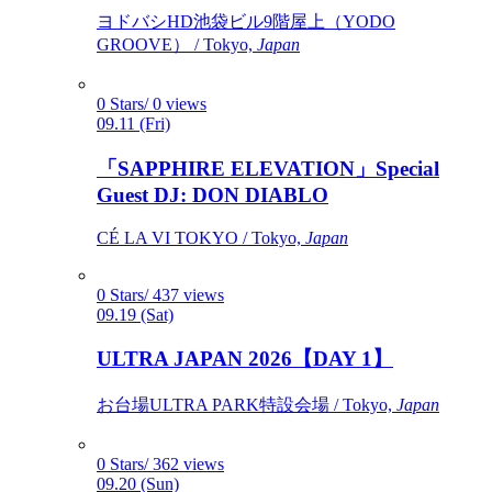
ヨドバシHD池袋ビル9階屋上（YODO
GROOVE） / Tokyo,
Japan
0 Stars/ 0 views
09.11 (Fri)
「SAPPHIRE ELEVATION」Special
Guest DJ: DON DIABLO
CÉ LA VI TOKYO / Tokyo,
Japan
0 Stars/ 437 views
09.19 (Sat)
ULTRA JAPAN 2026【DAY 1】
お台場ULTRA PARK特設会場 / Tokyo,
Japan
0 Stars/ 362 views
09.20 (Sun)