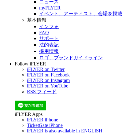
ニュース
myFLYER
イベント、アーティスト、会場を掲載
基本情報
インフォ
FAQ
サポート
法的表記
採用情報
ロゴ、ブランドガイドライン
Follow iFLYER
iFLYER on Twitter
iFLYER on Facebook
iFLYER on Instagram
iFLYER on YouTube
RSS フィード
iFLYER Apps
iFLYER iPhone
TicketGate iPhone
iFLYER is also available in ENGLISH.