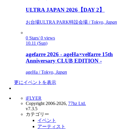
ULTRA JAPAN 2026【DAY 2】
お台場ULTRA PARK特設会場 / Tokyo,
Japan
0 Stars/ 0 views
10.11 (Sun)
agefarre 2026 - ageHa×velfarre 15th
Anniversary CLUB EDITION -
ageHa / Tokyo,
Japan
更にイベントを表示
iFLYER
Copyright 2006-2026,
77hz Ltd.
v7.3.5
カテゴリー
イベント
アーティスト