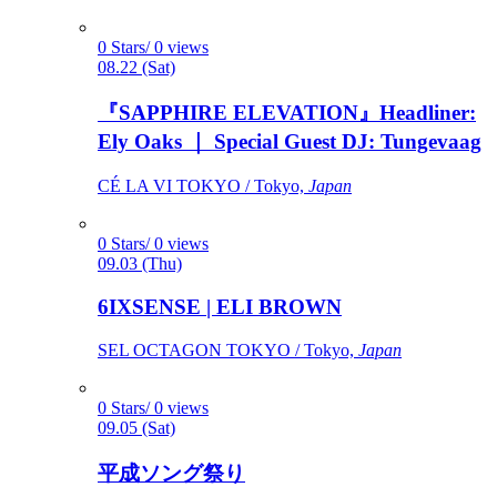
0 Stars/ 0 views
08.22 (Sat)
『SAPPHIRE ELEVATION』Headliner:
Ely Oaks ｜ Special Guest DJ: Tungevaag
CÉ LA VI TOKYO / Tokyo,
Japan
0 Stars/ 0 views
09.03 (Thu)
6IXSENSE | ELI BROWN
SEL OCTAGON TOKYO / Tokyo,
Japan
0 Stars/ 0 views
09.05 (Sat)
平成ソング祭り