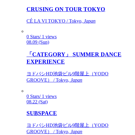
CRUSING ON TOUR TOKYO
CÉ LA VI TOKYO / Tokyo,
Japan
0 Stars/ 1 views
08.09 (Sun)
「CATEGORY」 SUMMER DANCE
EXPERIENCE
ヨドバシHD池袋ビル9階屋上（YODO
GROOVE） / Tokyo,
Japan
0 Stars/ 1 views
08.22 (Sat)
SUBSPACE
ヨドバシHD池袋ビル9階屋上（YODO
GROOVE） / Tokyo,
Japan