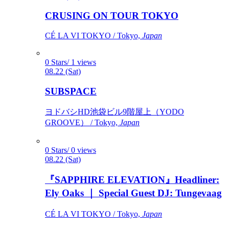
CRUSING ON TOUR TOKYO
CÉ LA VI TOKYO / Tokyo,
Japan
0 Stars/ 1 views
08.22 (Sat)
SUBSPACE
ヨドバシHD池袋ビル9階屋上（YODO
GROOVE） / Tokyo,
Japan
0 Stars/ 0 views
08.22 (Sat)
『SAPPHIRE ELEVATION』Headliner:
Ely Oaks ｜ Special Guest DJ: Tungevaag
CÉ LA VI TOKYO / Tokyo,
Japan