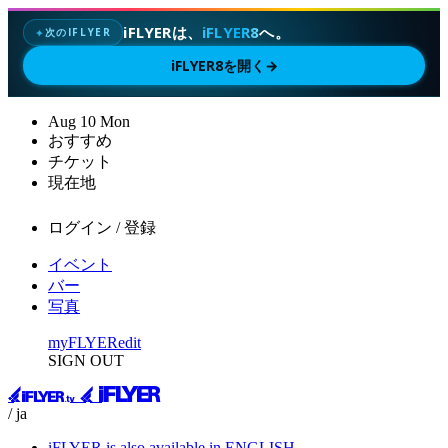
iFLYERは、
iFLYER8
へ。
次のIFLYER
✦
iFLYER8を開く
→
Aug
10
Mon
おすすめ
チケット
現在地
ログイン / 登録
イベント
バー
写真
myFLYER
edit
SIGN OUT
/ ja
iFLYER is also available in ENGLISH.