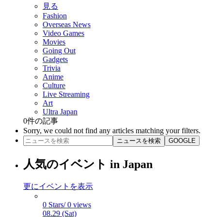
見る
Fashion
Overseas News
Video Games
Movies
Going Out
Gadgets
Trivia
Anime
Culture
Live Streaming
Art
Ultra Japan
0
件の記事
Sorry, we could not find any articles matching your filters.
ニュースを検索
GOOGLE
人気のイベント in Japan
更にイベントを表示
0 Stars/ 0 views
08.29 (Sat)