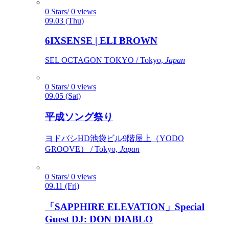
0 Stars/ 0 views
09.03 (Thu)
6IXSENSE | ELI BROWN
SEL OCTAGON TOKYO / Tokyo,
Japan
0 Stars/ 0 views
09.05 (Sat)
平成ソング祭り
ヨドバシHD池袋ビル9階屋上（YODO
GROOVE） / Tokyo,
Japan
0 Stars/ 0 views
09.11 (Fri)
「SAPPHIRE ELEVATION」Special
Guest DJ: DON DIABLO