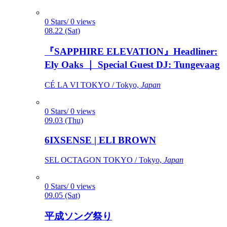
0 Stars/ 0 views
08.22 (Sat)
『SAPPHIRE ELEVATION』Headliner:
Ely Oaks ｜ Special Guest DJ: Tungevaag
CÉ LA VI TOKYO / Tokyo,
Japan
0 Stars/ 0 views
09.03 (Thu)
6IXSENSE | ELI BROWN
SEL OCTAGON TOKYO / Tokyo,
Japan
0 Stars/ 0 views
09.05 (Sat)
平成ソング祭り