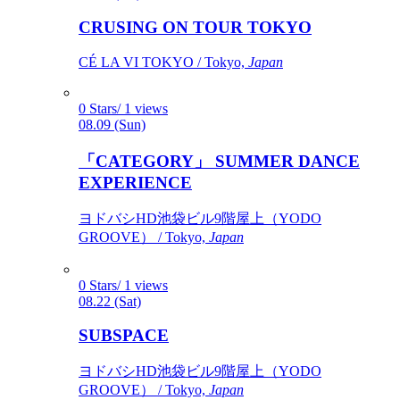
CRUSING ON TOUR TOKYO
CÉ LA VI TOKYO / Tokyo,
Japan
0 Stars/ 1 views
08.09 (Sun)
「CATEGORY」 SUMMER DANCE
EXPERIENCE
ヨドバシHD池袋ビル9階屋上（YODO
GROOVE） / Tokyo,
Japan
0 Stars/ 1 views
08.22 (Sat)
SUBSPACE
ヨドバシHD池袋ビル9階屋上（YODO
GROOVE） / Tokyo,
Japan