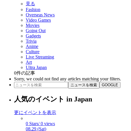
見る
Fashion
Overseas News
Video Games
Movies
Going Out
Gadgets
Trivia
Anime
Culture
Live Streaming
Art
Ultra Japan
0
件の記事
Sorry, we could not find any articles matching your filters.
ニュースを検索
GOOGLE
人気のイベント in Japan
更にイベントを表示
0 Stars/ 0 views
08.29 (Sat)