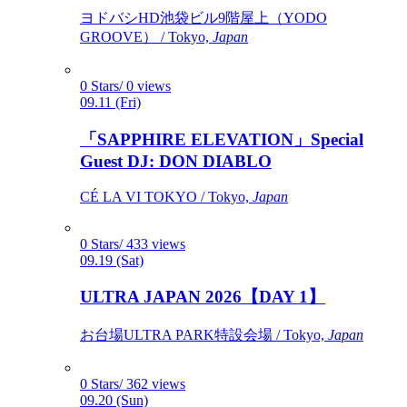
ヨドバシHD池袋ビル9階屋上（YODO
GROOVE） / Tokyo,
Japan
0 Stars/ 0 views
09.11 (Fri)
「SAPPHIRE ELEVATION」Special
Guest DJ: DON DIABLO
CÉ LA VI TOKYO / Tokyo,
Japan
0 Stars/ 433 views
09.19 (Sat)
ULTRA JAPAN 2026【DAY 1】
お台場ULTRA PARK特設会場 / Tokyo,
Japan
0 Stars/ 362 views
09.20 (Sun)