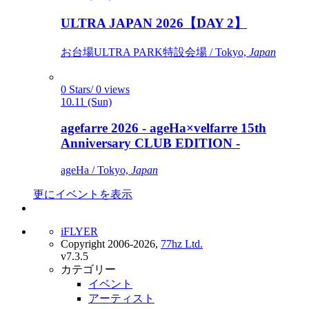
ULTRA JAPAN 2026【DAY 2】
お台場ULTRA PARK特設会場 / Tokyo,
Japan
0 Stars/ 0 views
10.11 (Sun)
agefarre 2026 - ageHa×velfarre 15th
Anniversary CLUB EDITION -
ageHa / Tokyo,
Japan
更にイベントを表示
iFLYER
Copyright 2006-2026,
77hz Ltd.
v7.3.5
カテゴリー
イベント
アーティスト