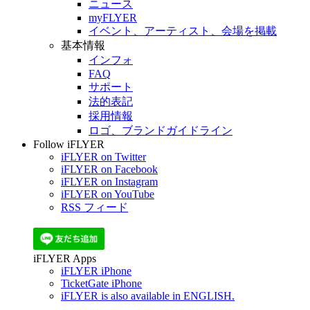
ニュース
myFLYER
イベント、アーティスト、会場を掲載
基本情報
インフォ
FAQ
サポート
法的表記
採用情報
ロゴ、ブランドガイドライン
Follow iFLYER
iFLYER on Twitter
iFLYER on Facebook
iFLYER on Instagram
iFLYER on YouTube
RSS フィード
iFLYER Apps
iFLYER iPhone
TicketGate iPhone
iFLYER is also available in ENGLISH.