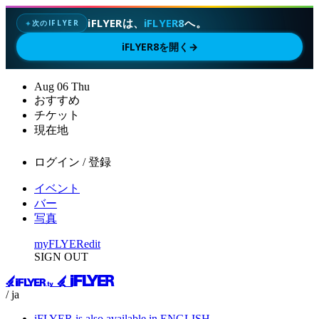
iFLYERは、
iFLYER8
へ。
次のIFLYER
✦
iFLYER8を開く
→
Aug
06
Thu
おすすめ
チケット
現在地
ログイン / 登録
イベント
バー
写真
myFLYER
edit
SIGN OUT
/ ja
iFLYER is also available in ENGLISH.