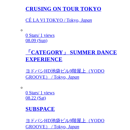
CRUSING ON TOUR TOKYO
CÉ LA VI TOKYO / Tokyo,
Japan
0 Stars/ 1 views
08.09 (Sun)
「CATEGORY」 SUMMER DANCE
EXPERIENCE
ヨドバシHD池袋ビル9階屋上（YODO
GROOVE） / Tokyo,
Japan
0 Stars/ 1 views
08.22 (Sat)
SUBSPACE
ヨドバシHD池袋ビル9階屋上（YODO
GROOVE） / Tokyo,
Japan