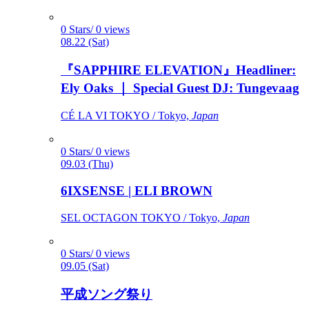
0 Stars/ 0 views
08.22 (Sat)
『SAPPHIRE ELEVATION』Headliner:
Ely Oaks ｜ Special Guest DJ: Tungevaag
CÉ LA VI TOKYO / Tokyo,
Japan
0 Stars/ 0 views
09.03 (Thu)
6IXSENSE | ELI BROWN
SEL OCTAGON TOKYO / Tokyo,
Japan
0 Stars/ 0 views
09.05 (Sat)
平成ソング祭り