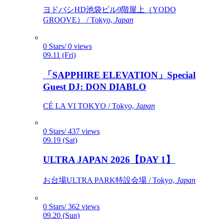
ヨドバシHD池袋ビル9階屋上（YODO
GROOVE） / Tokyo,
Japan
0 Stars/ 0 views
09.11 (Fri)
「SAPPHIRE ELEVATION」Special
Guest DJ: DON DIABLO
CÉ LA VI TOKYO / Tokyo,
Japan
0 Stars/ 437 views
09.19 (Sat)
ULTRA JAPAN 2026【DAY 1】
お台場ULTRA PARK特設会場 / Tokyo,
Japan
0 Stars/ 362 views
09.20 (Sun)