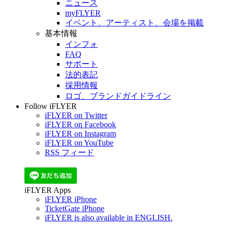
ニュース
myFLYER
イベント、アーティスト、会場を掲載
基本情報
インフォ
FAQ
サポート
法的表記
採用情報
ロゴ、ブランドガイドライン
Follow iFLYER
iFLYER on Twitter
iFLYER on Facebook
iFLYER on Instagram
iFLYER on YouTube
RSS フィード
iFLYER Apps
iFLYER iPhone
TicketGate iPhone
iFLYER is also available in ENGLISH.