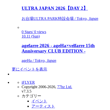
ULTRA JAPAN 2026【DAY 2】
お台場ULTRA PARK特設会場 / Tokyo,
Japan
0 Stars/ 0 views
10.11 (Sun)
agefarre 2026 - ageHa×velfarre 15th
Anniversary CLUB EDITION -
ageHa / Tokyo,
Japan
更にイベントを表示
iFLYER
Copyright 2006-2026,
77hz Ltd.
v7.3.5
カテゴリー
イベント
アーティスト