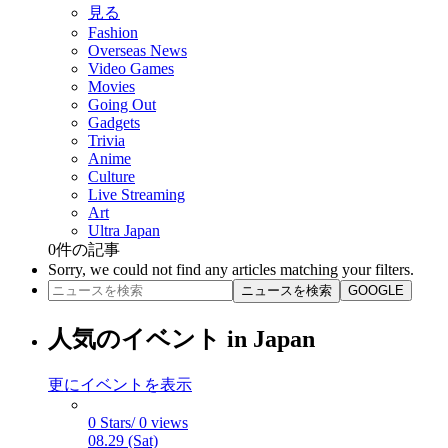
見る
Fashion
Overseas News
Video Games
Movies
Going Out
Gadgets
Trivia
Anime
Culture
Live Streaming
Art
Ultra Japan
0
件の記事
Sorry, we could not find any articles matching your filters.
ニュースを検索
GOOGLE
人気のイベント in Japan
更にイベントを表示
0 Stars/ 0 views
08.29 (Sat)