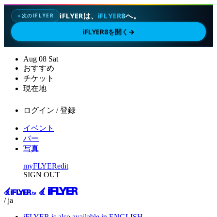
iFLYERは、
iFLYER8
へ。
次のIFLYER
✦
iFLYER8を開く
→
Aug
08
Sat
おすすめ
チケット
現在地
ログイン / 登録
イベント
バー
写真
myFLYER
edit
SIGN OUT
/ ja
iFLYER is also available in ENGLISH.