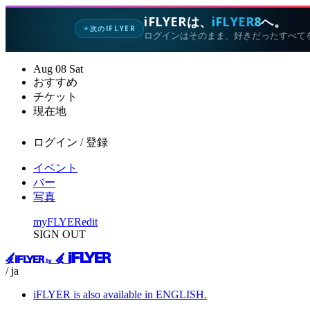
iFLYERは、
iFLYER8
へ。
次のIFLYER
✦
ログインはそのまま、好きだったすべて
Aug
08
Sat
おすすめ
チケット
現在地
ログイン / 登録
イベント
バー
写真
myFLYER
edit
SIGN OUT
/ ja
iFLYER is also available in ENGLISH.