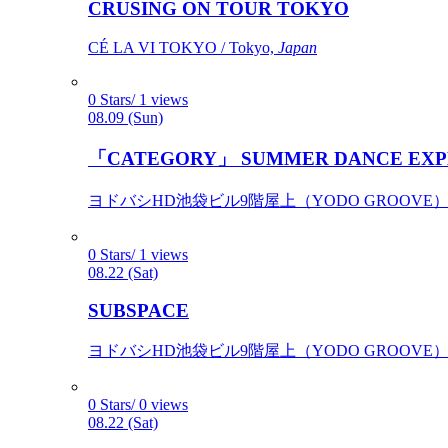
CRUSING ON TOUR TOKYO
CÉ LA VI TOKYO / Tokyo,
Japan
0 Stars/ 1 views
08.09 (Sun)
「CATEGORY」 SUMMER DANCE EXP
ヨドバシHD池袋ビル9階屋上（YODO GROOVE） / 
0 Stars/ 1 views
08.22 (Sat)
SUBSPACE
ヨドバシHD池袋ビル9階屋上（YODO GROOVE） / 
0 Stars/ 0 views
08.22 (Sat)