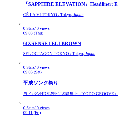
『SAPPHIRE ELEVATION』Headliner: Ely 
CÉ LA VI TOKYO / Tokyo,
Japan
0 Stars/ 0 views
09.03 (Thu)
6IXSENSE | ELI BROWN
SEL OCTAGON TOKYO / Tokyo,
Japan
0 Stars/ 0 views
09.05 (Sat)
平成ソング祭り
ヨドバシHD池袋ビル9階屋上（YODO GROOVE） / 
0 Stars/ 0 views
09.11 (Fri)