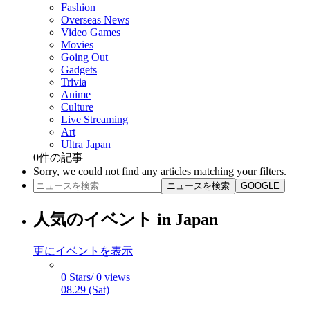
Fashion
Overseas News
Video Games
Movies
Going Out
Gadgets
Trivia
Anime
Culture
Live Streaming
Art
Ultra Japan
0
件の記事
Sorry, we could not find any articles matching your filters.
ニュースを検索
GOOGLE
人気のイベント in Japan
更にイベントを表示
0 Stars/ 0 views
08.29 (Sat)