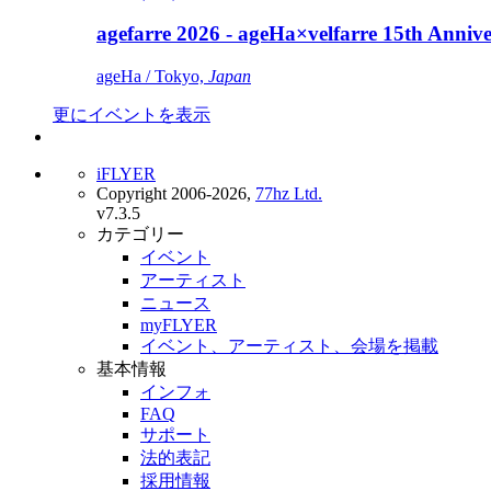
agefarre 2026 - ageHa×velfarre 15th Ann
ageHa / Tokyo,
Japan
更にイベントを表示
iFLYER
Copyright 2006-2026,
77hz Ltd.
v7.3.5
カテゴリー
イベント
アーティスト
ニュース
myFLYER
イベント、アーティスト、会場を掲載
基本情報
インフォ
FAQ
サポート
法的表記
採用情報