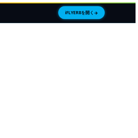
iFLYER8を開く
→