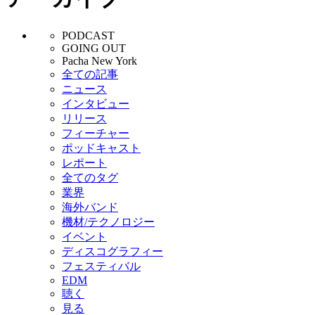
PODCAST
GOING OUT
Pacha New York
全ての記事
ニュース
インタビュー
リリース
フィーチャー
ポッドキャスト
レポート
全てのタグ
業界
海外バンド
機材/テクノロジー
イベント
ディスコグラフィー
フェスティバル
EDM
聴く
見る