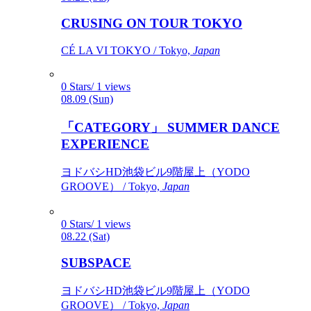
CRUSING ON TOUR TOKYO
CÉ LA VI TOKYO / Tokyo,
Japan
0 Stars/ 1 views
08.09 (Sun)
「CATEGORY」 SUMMER DANCE
EXPERIENCE
ヨドバシHD池袋ビル9階屋上（YODO
GROOVE） / Tokyo,
Japan
0 Stars/ 1 views
08.22 (Sat)
SUBSPACE
ヨドバシHD池袋ビル9階屋上（YODO
GROOVE） / Tokyo,
Japan