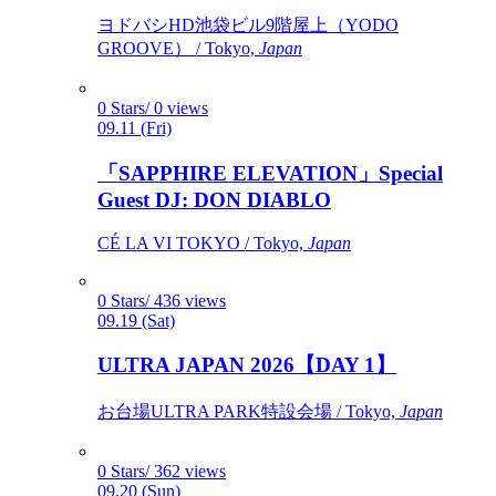
ヨドバシHD池袋ビル9階屋上（YODO
GROOVE） / Tokyo,
Japan
0 Stars/ 0 views
09.11 (Fri)
「SAPPHIRE ELEVATION」Special
Guest DJ: DON DIABLO
CÉ LA VI TOKYO / Tokyo,
Japan
0 Stars/ 436 views
09.19 (Sat)
ULTRA JAPAN 2026【DAY 1】
お台場ULTRA PARK特設会場 / Tokyo,
Japan
0 Stars/ 362 views
09.20 (Sun)