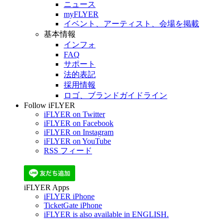
ニュース
myFLYER
イベント、アーティスト、会場を掲載
基本情報
インフォ
FAQ
サポート
法的表記
採用情報
ロゴ、ブランドガイドライン
Follow iFLYER
iFLYER on Twitter
iFLYER on Facebook
iFLYER on Instagram
iFLYER on YouTube
RSS フィード
iFLYER Apps
iFLYER iPhone
TicketGate iPhone
iFLYER is also available in ENGLISH.