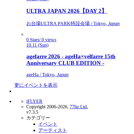
ULTRA JAPAN 2026【DAY 2】
お台場ULTRA PARK特設会場 / Tokyo,
Japan
0 Stars/ 0 views
10.11 (Sun)
agefarre 2026 - ageHa×velfarre 15th
Anniversary CLUB EDITION -
ageHa / Tokyo,
Japan
更にイベントを表示
iFLYER
Copyright 2006-2026,
77hz Ltd.
v7.3.5
カテゴリー
イベント
アーティスト