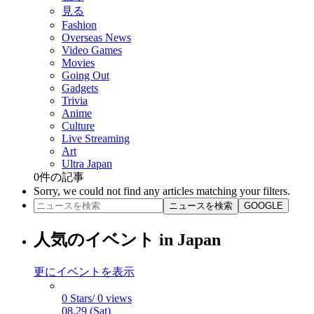
見る
Fashion
Overseas News
Video Games
Movies
Going Out
Gadgets
Trivia
Anime
Culture
Live Streaming
Art
Ultra Japan
0
件の記事
Sorry, we could not find any articles matching your filters.
ニュースを検索
GOOGLE
人気のイベント in Japan
更にイベントを表示
0 Stars/ 0 views
08.29 (Sat)