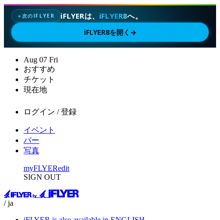
iFLYERは、
iFLYER8
へ。
次のIFLYER
✦
iFLYER8を開く
→
Aug
07
Fri
おすすめ
チケット
現在地
ログイン / 登録
イベント
バー
写真
myFLYER
edit
SIGN OUT
/ ja
iFLYER is also available in ENGLISH.