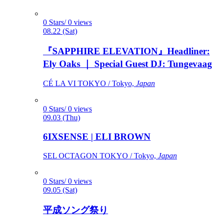
0 Stars/ 0 views
08.22 (Sat)
『SAPPHIRE ELEVATION』Headliner:
Ely Oaks ｜ Special Guest DJ: Tungevaag
CÉ LA VI TOKYO / Tokyo,
Japan
0 Stars/ 0 views
09.03 (Thu)
6IXSENSE | ELI BROWN
SEL OCTAGON TOKYO / Tokyo,
Japan
0 Stars/ 0 views
09.05 (Sat)
平成ソング祭り