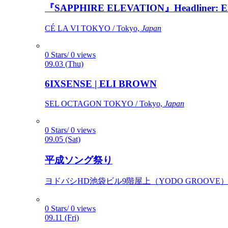
『SAPPHIRE ELEVATION』Headliner: Ely 
CÉ LA VI TOKYO / Tokyo,
Japan
0 Stars/ 0 views
09.03 (Thu)
6IXSENSE | ELI BROWN
SEL OCTAGON TOKYO / Tokyo,
Japan
0 Stars/ 0 views
09.05 (Sat)
平成ソング祭り
ヨドバシHD池袋ビル9階屋上（YODO GROOVE） / 
0 Stars/ 0 views
09.11 (Fri)