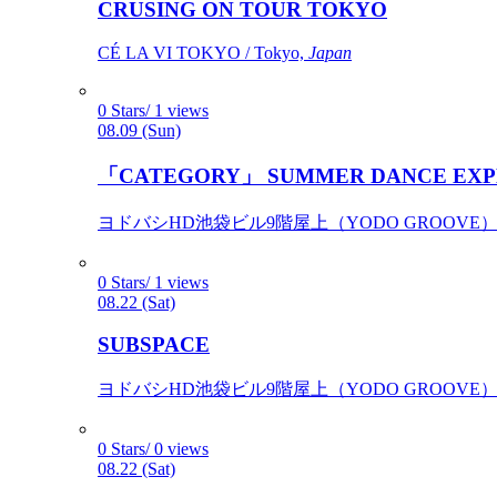
CRUSING ON TOUR TOKYO
CÉ LA VI TOKYO / Tokyo,
Japan
0 Stars/ 1 views
08.09 (Sun)
「CATEGORY」 SUMMER DANCE EXP
ヨドバシHD池袋ビル9階屋上（YODO GROOVE） / 
0 Stars/ 1 views
08.22 (Sat)
SUBSPACE
ヨドバシHD池袋ビル9階屋上（YODO GROOVE） / 
0 Stars/ 0 views
08.22 (Sat)