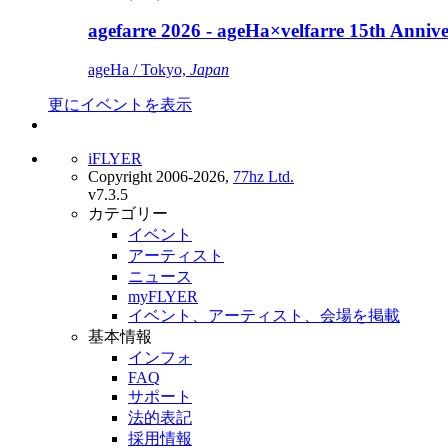
agefarre 2026 - ageHa×velfarre 15th Ann
ageHa / Tokyo,
Japan
更にイベントを表示
iFLYER
Copyright 2006-2026,
77hz Ltd.
v7.3.5
カテゴリー
イベント
アーティスト
ニュース
myFLYER
イベント、アーティスト、会場を掲載
基本情報
インフォ
FAQ
サポート
法的表記
採用情報