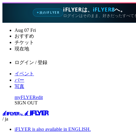
iFLYERは、
iFLYER8
へ。
次のIFLYER
✦
ログインはそのまま、好きだったすべて
Aug
07
Fri
おすすめ
チケット
現在地
ログイン / 登録
イベント
バー
写真
myFLYER
edit
SIGN OUT
/ ja
iFLYER is also available in ENGLISH.