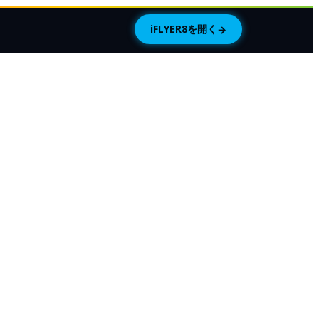
iFLYER8を開く
→