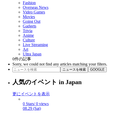
Fashion
Overseas News
Video Games
Movies
Going Out
Gadgets
Trivia
Anime
Culture
Live Streaming
Art
Ultra Japan
0
件の記事
Sorry, we could not find any articles matching your filters.
ニュースを検索
GOOGLE
人気のイベント in Japan
更にイベントを表示
0 Stars/ 0 views
08.29 (Sat)