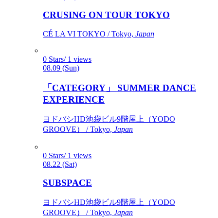
CRUSING ON TOUR TOKYO
CÉ LA VI TOKYO / Tokyo,
Japan
0 Stars/ 1 views
08.09 (Sun)
「CATEGORY」 SUMMER DANCE
EXPERIENCE
ヨドバシHD池袋ビル9階屋上（YODO
GROOVE） / Tokyo,
Japan
0 Stars/ 1 views
08.22 (Sat)
SUBSPACE
ヨドバシHD池袋ビル9階屋上（YODO
GROOVE） / Tokyo,
Japan