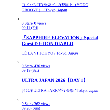
ヨドバシHD池袋ビル9階屋上（YODO
GROOVE） / Tokyo,
Japan
0 Stars/ 0 views
09.11 (Fri)
「SAPPHIRE ELEVATION」Special
Guest DJ: DON DIABLO
CÉ LA VI TOKYO / Tokyo,
Japan
0 Stars/ 436 views
09.19 (Sat)
ULTRA JAPAN 2026【DAY 1】
お台場ULTRA PARK特設会場 / Tokyo,
Japan
0 Stars/ 362 views
09.20 (Sun)