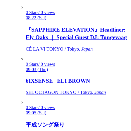
0 Stars/ 0 views
08.22 (Sat)
『SAPPHIRE ELEVATION』Headliner:
Ely Oaks ｜ Special Guest DJ: Tungevaag
CÉ LA VI TOKYO / Tokyo,
Japan
0 Stars/ 0 views
09.03 (Thu)
6IXSENSE | ELI BROWN
SEL OCTAGON TOKYO / Tokyo,
Japan
0 Stars/ 0 views
09.05 (Sat)
平成ソング祭り