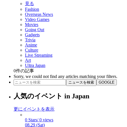
見る
Fashion
Overseas News
Video Games
Movies
Going Out
Gadgets
Trivia
Anime
Culture
Live Streaming
Art
Ultra Japan
0
件の記事
Sorry, we could not find any articles matching your filters.
ニュースを検索
GOOGLE
人気のイベント in Japan
更にイベントを表示
0 Stars/ 0 views
08.29 (Sat)