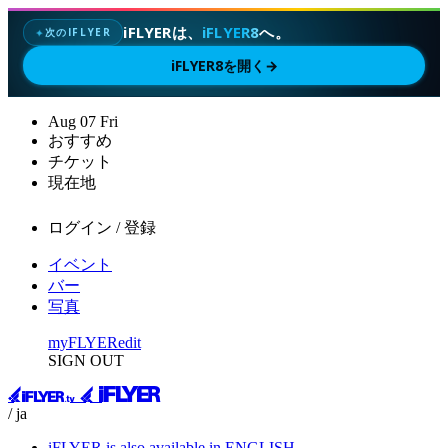
iFLYERは、
iFLYER8
へ。
次のIFLYER
✦
iFLYER8を開く
→
Aug
07
Fri
おすすめ
チケット
現在地
ログイン / 登録
イベント
バー
写真
myFLYER
edit
SIGN OUT
/ ja
iFLYER is also available in ENGLISH.