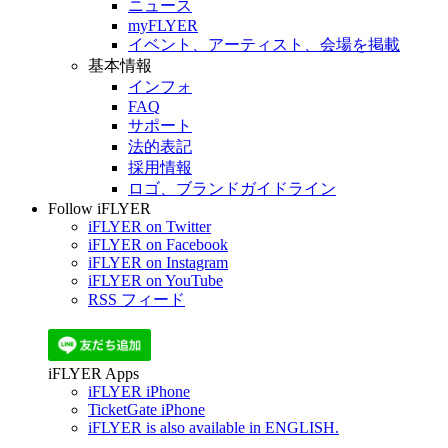
ニュース
myFLYER
イベント、アーティスト、会場を掲載
基本情報
インフォ
FAQ
サポート
法的表記
採用情報
ロゴ、ブランドガイドライン
Follow iFLYER
iFLYER on Twitter
iFLYER on Facebook
iFLYER on Instagram
iFLYER on YouTube
RSS フィード
iFLYER Apps
iFLYER iPhone
TicketGate iPhone
iFLYER is also available in ENGLISH.