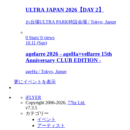
ULTRA JAPAN 2026【DAY 2】
お台場ULTRA PARK特設会場 / Tokyo,
Japan
0 Stars/ 0 views
10.11 (Sun)
agefarre 2026 - ageHa×velfarre 15th
Anniversary CLUB EDITION -
ageHa / Tokyo,
Japan
更にイベントを表示
iFLYER
Copyright 2006-2026,
77hz Ltd.
v7.3.5
カテゴリー
イベント
アーティスト