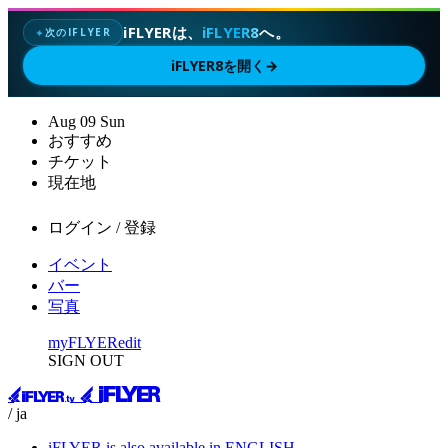
iFLYERは、
iFLYER8
へ。
次のIFLYER
✦
iFLYER8を開く
→
Aug
09
Sun
おすすめ
チケット
現在地
ログイン / 登録
イベント
バー
写真
myFLYER
edit
SIGN OUT
/ ja
iFLYER is also available in ENGLISH.