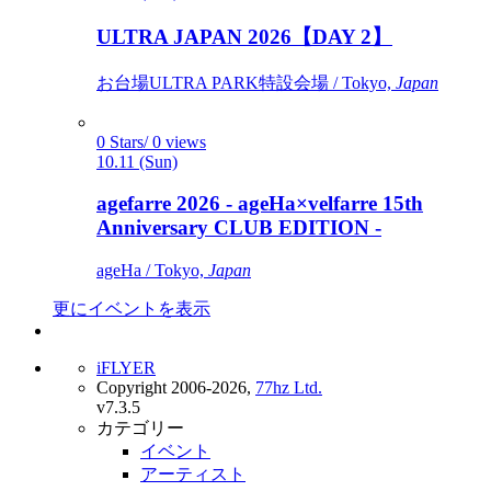
ULTRA JAPAN 2026【DAY 2】
お台場ULTRA PARK特設会場 / Tokyo,
Japan
0 Stars/ 0 views
10.11 (Sun)
agefarre 2026 - ageHa×velfarre 15th
Anniversary CLUB EDITION -
ageHa / Tokyo,
Japan
更にイベントを表示
iFLYER
Copyright 2006-2026,
77hz Ltd.
v7.3.5
カテゴリー
イベント
アーティスト