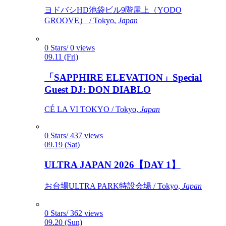
ヨドバシHD池袋ビル9階屋上（YODO
GROOVE） / Tokyo,
Japan
0 Stars/ 0 views
09.11 (Fri)
「SAPPHIRE ELEVATION」Special
Guest DJ: DON DIABLO
CÉ LA VI TOKYO / Tokyo,
Japan
0 Stars/ 437 views
09.19 (Sat)
ULTRA JAPAN 2026【DAY 1】
お台場ULTRA PARK特設会場 / Tokyo,
Japan
0 Stars/ 362 views
09.20 (Sun)