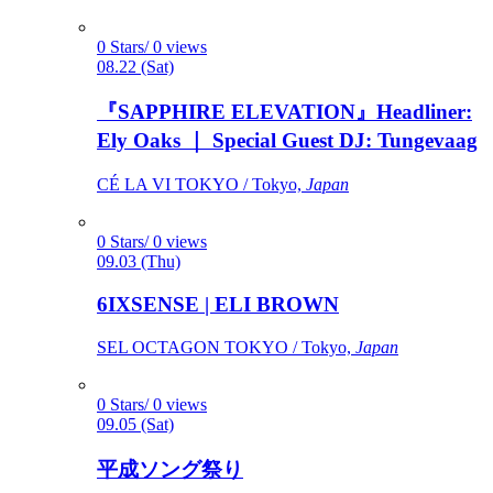
0 Stars/ 0 views
08.22 (Sat)
『SAPPHIRE ELEVATION』Headliner:
Ely Oaks ｜ Special Guest DJ: Tungevaag
CÉ LA VI TOKYO / Tokyo,
Japan
0 Stars/ 0 views
09.03 (Thu)
6IXSENSE | ELI BROWN
SEL OCTAGON TOKYO / Tokyo,
Japan
0 Stars/ 0 views
09.05 (Sat)
平成ソング祭り