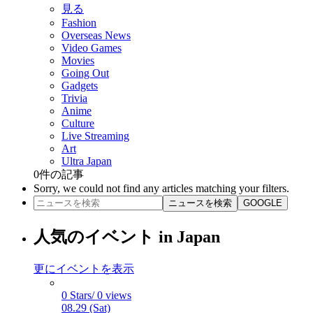
見る
Fashion
Overseas News
Video Games
Movies
Going Out
Gadgets
Trivia
Anime
Culture
Live Streaming
Art
Ultra Japan
0
件の記事
Sorry, we could not find any articles matching your filters.
ニュースを検索
GOOGLE
人気のイベント in Japan
更にイベントを表示
0 Stars/ 0 views
08.29 (Sat)