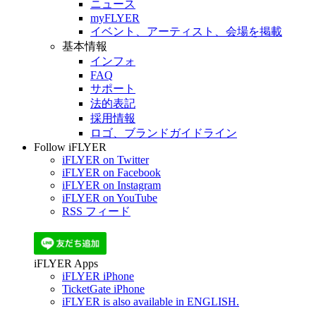
ニュース
myFLYER
イベント、アーティスト、会場を掲載
基本情報
インフォ
FAQ
サポート
法的表記
採用情報
ロゴ、ブランドガイドライン
Follow iFLYER
iFLYER on Twitter
iFLYER on Facebook
iFLYER on Instagram
iFLYER on YouTube
RSS フィード
iFLYER Apps
iFLYER iPhone
TicketGate iPhone
iFLYER is also available in ENGLISH.