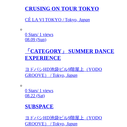
CRUSING ON TOUR TOKYO
CÉ LA VI TOKYO / Tokyo,
Japan
0 Stars/ 1 views
08.09 (Sun)
「CATEGORY」 SUMMER DANCE
EXPERIENCE
ヨドバシHD池袋ビル9階屋上（YODO
GROOVE） / Tokyo,
Japan
0 Stars/ 1 views
08.22 (Sat)
SUBSPACE
ヨドバシHD池袋ビル9階屋上（YODO
GROOVE） / Tokyo,
Japan