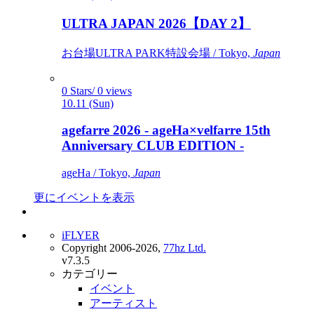
ULTRA JAPAN 2026【DAY 2】
お台場ULTRA PARK特設会場 / Tokyo,
Japan
0 Stars/ 0 views
10.11 (Sun)
agefarre 2026 - ageHa×velfarre 15th
Anniversary CLUB EDITION -
ageHa / Tokyo,
Japan
更にイベントを表示
iFLYER
Copyright 2006-2026,
77hz Ltd.
v7.3.5
カテゴリー
イベント
アーティスト