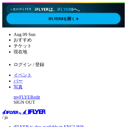
iFLYERは、
iFLYER8
へ。
次のIFLYER
✦
iFLYER8を開く
→
Aug
09
Sun
おすすめ
チケット
現在地
ログイン / 登録
イベント
バー
写真
myFLYER
edit
SIGN OUT
/ ja
iFLYER is also available in ENGLISH.