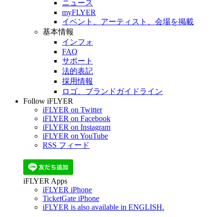
ニュース
myFLYER
イベント、アーティスト、会場を掲載
基本情報
インフォ
FAQ
サポート
法的表記
採用情報
ロゴ、ブランドガイドライン
Follow iFLYER
iFLYER on Twitter
iFLYER on Facebook
iFLYER on Instagram
iFLYER on YouTube
RSS フィード
iFLYER Apps
iFLYER iPhone
TicketGate iPhone
iFLYER is also available in ENGLISH.