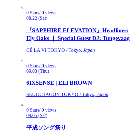
0 Stars/ 0 views
08.22 (Sat)
『SAPPHIRE ELEVATION』Headliner:
Ely Oaks ｜ Special Guest DJ: Tungevaag
CÉ LA VI TOKYO / Tokyo,
Japan
0 Stars/ 0 views
09.03 (Thu)
6IXSENSE | ELI BROWN
SEL OCTAGON TOKYO / Tokyo,
Japan
0 Stars/ 0 views
09.05 (Sat)
平成ソング祭り