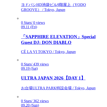
ヨドバシHD池袋ビル9階屋上（YODO
GROOVE） / Tokyo,
Japan
0 Stars/ 0 views
09.11 (Fri)
「SAPPHIRE ELEVATION」Special
Guest DJ: DON DIABLO
CÉ LA VI TOKYO / Tokyo,
Japan
0 Stars/ 439 views
09.19 (Sat)
ULTRA JAPAN 2026【DAY 1】
お台場ULTRA PARK特設会場 / Tokyo,
Japan
0 Stars/ 362 views
09.20 (Sun)