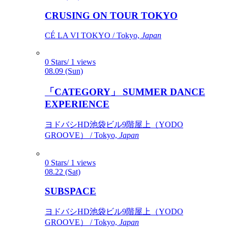
CRUSING ON TOUR TOKYO
CÉ LA VI TOKYO / Tokyo,
Japan
0 Stars/ 1 views
08.09 (Sun)
「CATEGORY」 SUMMER DANCE
EXPERIENCE
ヨドバシHD池袋ビル9階屋上（YODO
GROOVE） / Tokyo,
Japan
0 Stars/ 1 views
08.22 (Sat)
SUBSPACE
ヨドバシHD池袋ビル9階屋上（YODO
GROOVE） / Tokyo,
Japan