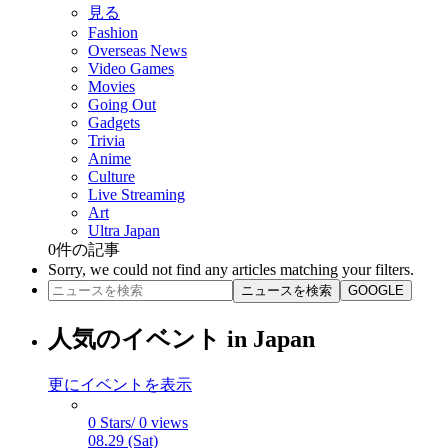
見る
Fashion
Overseas News
Video Games
Movies
Going Out
Gadgets
Trivia
Anime
Culture
Live Streaming
Art
Ultra Japan
0
件の記事
Sorry, we could not find any articles matching your filters.
ニュースを検索
GOOGLE
人気のイベント in Japan
更にイベントを表示
0 Stars/ 0 views
08.29 (Sat)