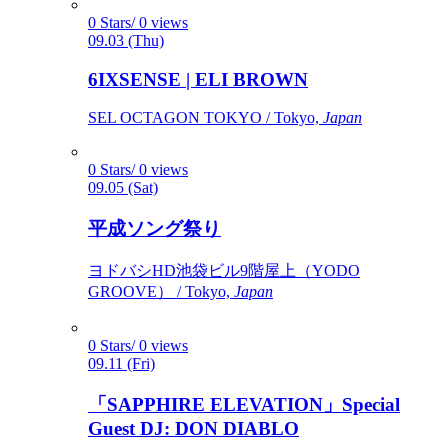
0 Stars/ 0 views
09.03 (Thu)
6IXSENSE | ELI BROWN
SEL OCTAGON TOKYO / Tokyo,
Japan
0 Stars/ 0 views
09.05 (Sat)
平成ソング祭り
ヨドバシHD池袋ビル9階屋上（YODO
GROOVE） / Tokyo,
Japan
0 Stars/ 0 views
09.11 (Fri)
「SAPPHIRE ELEVATION」Special
Guest DJ: DON DIABLO