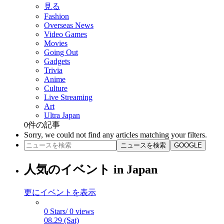
見る
Fashion
Overseas News
Video Games
Movies
Going Out
Gadgets
Trivia
Anime
Culture
Live Streaming
Art
Ultra Japan
0
件の記事
Sorry, we could not find any articles matching your filters.
ニュースを検索
GOOGLE
人気のイベント in Japan
更にイベントを表示
0 Stars/ 0 views
08.29 (Sat)