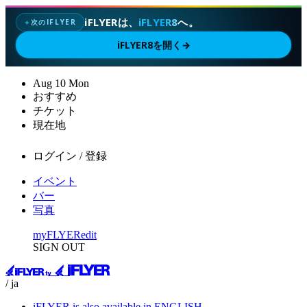
iFLYERは、
iFLYER8
へ。
次のIFLYER
✦
iFLYER8を開く
→
Aug
10
Mon
おすすめ
チケット
現在地
ログイン / 登録
イベント
バー
写真
myFLYER
edit
SIGN OUT
/ ja
iFLYER is also available in ENGLISH.