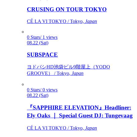
CRUSING ON TOUR TOKYO
CÉ LA VI TOKYO / Tokyo,
Japan
0 Stars/ 1 views
08.22 (Sat)
SUBSPACE
ヨドバシHD池袋ビル9階屋上（YODO
GROOVE） / Tokyo,
Japan
0 Stars/ 0 views
08.22 (Sat)
『SAPPHIRE ELEVATION』Headliner:
Ely Oaks ｜ Special Guest DJ: Tungevaag
CÉ LA VI TOKYO / Tokyo,
Japan