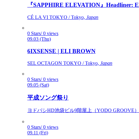
『SAPPHIRE ELEVATION』Headliner: Ely 
CÉ LA VI TOKYO / Tokyo,
Japan
0 Stars/ 0 views
09.03 (Thu)
6IXSENSE | ELI BROWN
SEL OCTAGON TOKYO / Tokyo,
Japan
0 Stars/ 0 views
09.05 (Sat)
平成ソング祭り
ヨドバシHD池袋ビル9階屋上（YODO GROOVE） / 
0 Stars/ 0 views
09.11 (Fri)