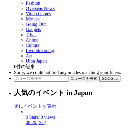
Fashion
Overseas News
Video Games
Movies
Going Out
Gadgets
Trivia
Anime
Culture
Live Streaming
Art
Ultra Japan
0
件の記事
Sorry, we could not find any articles matching your filters.
ニュースを検索
GOOGLE
人気のイベント in Japan
更にイベントを表示
0 Stars/ 0 views
08.29 (Sat)