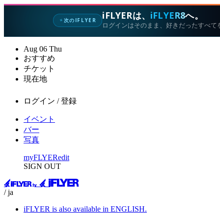
iFLYERは、
iFLYER8
へ。
次のIFLYER
✦
ログインはそのまま、好きだったすべて
Aug
06
Thu
おすすめ
チケット
現在地
ログイン / 登録
イベント
バー
写真
myFLYER
edit
SIGN OUT
/ ja
iFLYER is also available in ENGLISH.