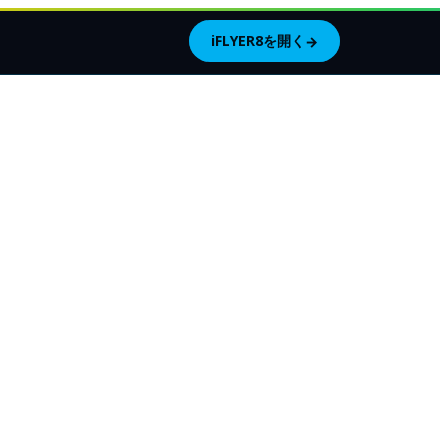
iFLYER8を開く
→