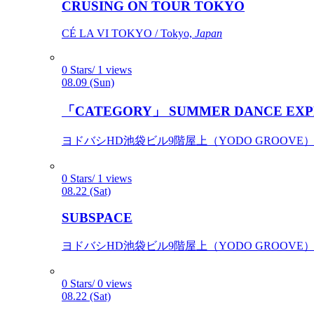
CRUSING ON TOUR TOKYO
CÉ LA VI TOKYO / Tokyo,
Japan
0 Stars/ 1 views
08.09 (Sun)
「CATEGORY」 SUMMER DANCE EXP
ヨドバシHD池袋ビル9階屋上（YODO GROOVE） / 
0 Stars/ 1 views
08.22 (Sat)
SUBSPACE
ヨドバシHD池袋ビル9階屋上（YODO GROOVE） / 
0 Stars/ 0 views
08.22 (Sat)