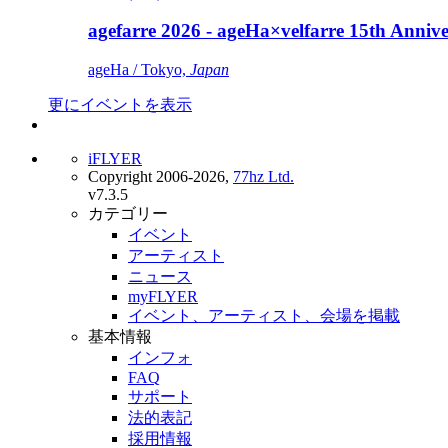
agefarre 2026 - ageHa×velfarre 15th Ann
ageHa / Tokyo,
Japan
更にイベントを表示
iFLYER
Copyright 2006-2026,
77hz Ltd.
v7.3.5
カテゴリー
イベント
アーティスト
ニュース
myFLYER
イベント、アーティスト、会場を掲載
基本情報
インフォ
FAQ
サポート
法的表記
採用情報