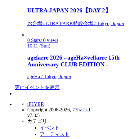
ULTRA JAPAN 2026【DAY 2】
お台場ULTRA PARK特設会場 / Tokyo,
Japan
0 Stars/ 0 views
10.11 (Sun)
agefarre 2026 - ageHa×velfarre 15th
Anniversary CLUB EDITION -
ageHa / Tokyo,
Japan
更にイベントを表示
iFLYER
Copyright 2006-2026,
77hz Ltd.
v7.3.5
カテゴリー
イベント
アーティスト