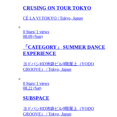
CRUSING ON TOUR TOKYO
CÉ LA VI TOKYO / Tokyo,
Japan
0 Stars/ 1 views
08.09 (Sun)
「CATEGORY」 SUMMER DANCE
EXPERIENCE
ヨドバシHD池袋ビル9階屋上（YODO
GROOVE） / Tokyo,
Japan
0 Stars/ 1 views
08.22 (Sat)
SUBSPACE
ヨドバシHD池袋ビル9階屋上（YODO
GROOVE） / Tokyo,
Japan