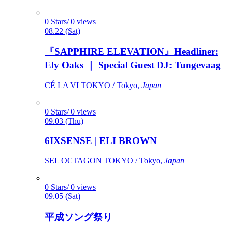
0 Stars/ 0 views
08.22 (Sat)
『SAPPHIRE ELEVATION』Headliner:
Ely Oaks ｜ Special Guest DJ: Tungevaag
CÉ LA VI TOKYO / Tokyo,
Japan
0 Stars/ 0 views
09.03 (Thu)
6IXSENSE | ELI BROWN
SEL OCTAGON TOKYO / Tokyo,
Japan
0 Stars/ 0 views
09.05 (Sat)
平成ソング祭り