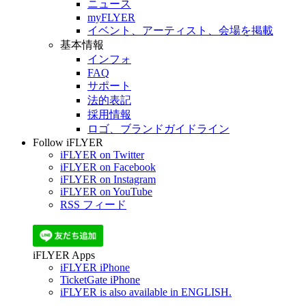
ニュース
myFLYER
イベント、アーティスト、会場を掲載
基本情報
インフォ
FAQ
サポート
法的表記
採用情報
ロゴ、ブランドガイドライン
Follow iFLYER
iFLYER on Twitter
iFLYER on Facebook
iFLYER on Instagram
iFLYER on YouTube
RSS フィード
iFLYER Apps
iFLYER iPhone
TicketGate iPhone
iFLYER is also available in ENGLISH.