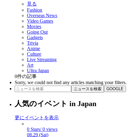
見る
Fashion
Overseas News
Video Games
Movies
Going Out
Gadgets
Trivia
Anime
Culture
Live Streaming
Art
Ultra Japan
0
件の記事
Sorry, we could not find any articles matching your filters.
ニュースを検索
GOOGLE
人気のイベント in Japan
更にイベントを表示
0 Stars/ 0 views
08.29 (Sat)