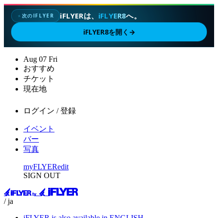
iFLYERは、
iFLYER8
へ。
次のIFLYER
✦
iFLYER8を開く
→
Aug
07
Fri
おすすめ
チケット
現在地
ログイン / 登録
イベント
バー
写真
myFLYER
edit
SIGN OUT
/ ja
iFLYER is also available in ENGLISH.