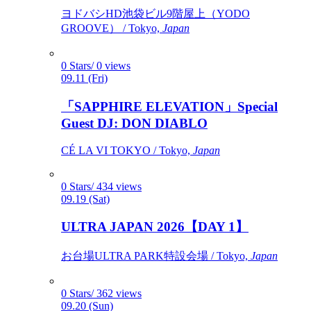
ヨドバシHD池袋ビル9階屋上（YODO
GROOVE） / Tokyo,
Japan
0 Stars/ 0 views
09.11 (Fri)
「SAPPHIRE ELEVATION」Special
Guest DJ: DON DIABLO
CÉ LA VI TOKYO / Tokyo,
Japan
0 Stars/ 434 views
09.19 (Sat)
ULTRA JAPAN 2026【DAY 1】
お台場ULTRA PARK特設会場 / Tokyo,
Japan
0 Stars/ 362 views
09.20 (Sun)