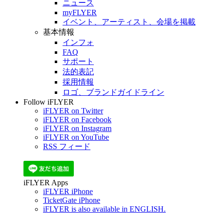
ニュース
myFLYER
イベント、アーティスト、会場を掲載
基本情報
インフォ
FAQ
サポート
法的表記
採用情報
ロゴ、ブランドガイドライン
Follow iFLYER
iFLYER on Twitter
iFLYER on Facebook
iFLYER on Instagram
iFLYER on YouTube
RSS フィード
iFLYER Apps
iFLYER iPhone
TicketGate iPhone
iFLYER is also available in ENGLISH.