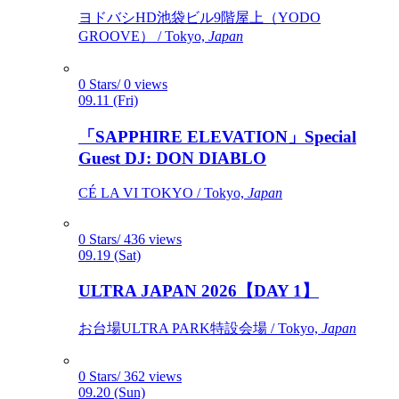
ヨドバシHD池袋ビル9階屋上（YODO
GROOVE） / Tokyo,
Japan
0 Stars/ 0 views
09.11 (Fri)
「SAPPHIRE ELEVATION」Special
Guest DJ: DON DIABLO
CÉ LA VI TOKYO / Tokyo,
Japan
0 Stars/ 436 views
09.19 (Sat)
ULTRA JAPAN 2026【DAY 1】
お台場ULTRA PARK特設会場 / Tokyo,
Japan
0 Stars/ 362 views
09.20 (Sun)