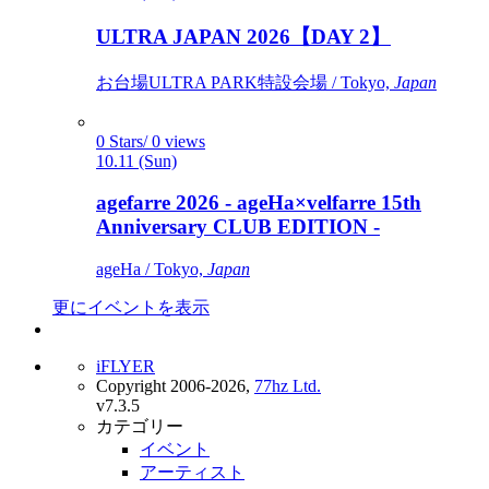
ULTRA JAPAN 2026【DAY 2】
お台場ULTRA PARK特設会場 / Tokyo,
Japan
0 Stars/ 0 views
10.11 (Sun)
agefarre 2026 - ageHa×velfarre 15th
Anniversary CLUB EDITION -
ageHa / Tokyo,
Japan
更にイベントを表示
iFLYER
Copyright 2006-2026,
77hz Ltd.
v7.3.5
カテゴリー
イベント
アーティスト