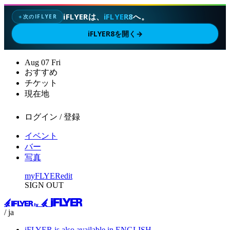
iFLYERは、
iFLYER8
へ。
次のIFLYER
✦
iFLYER8を開く
→
Aug
07
Fri
おすすめ
チケット
現在地
ログイン / 登録
イベント
バー
写真
myFLYER
edit
SIGN OUT
/ ja
iFLYER is also available in ENGLISH.