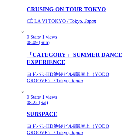
CRUSING ON TOUR TOKYO
CÉ LA VI TOKYO / Tokyo,
Japan
0 Stars/ 1 views
08.09 (Sun)
「CATEGORY」 SUMMER DANCE
EXPERIENCE
ヨドバシHD池袋ビル9階屋上（YODO
GROOVE） / Tokyo,
Japan
0 Stars/ 1 views
08.22 (Sat)
SUBSPACE
ヨドバシHD池袋ビル9階屋上（YODO
GROOVE） / Tokyo,
Japan