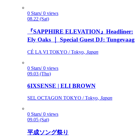
0 Stars/ 0 views
08.22 (Sat)
『SAPPHIRE ELEVATION』Headliner:
Ely Oaks ｜ Special Guest DJ: Tungevaag
CÉ LA VI TOKYO / Tokyo,
Japan
0 Stars/ 0 views
09.03 (Thu)
6IXSENSE | ELI BROWN
SEL OCTAGON TOKYO / Tokyo,
Japan
0 Stars/ 0 views
09.05 (Sat)
平成ソング祭り