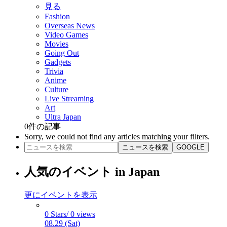
見る
Fashion
Overseas News
Video Games
Movies
Going Out
Gadgets
Trivia
Anime
Culture
Live Streaming
Art
Ultra Japan
0
件の記事
Sorry, we could not find any articles matching your filters.
ニュースを検索
GOOGLE
人気のイベント in Japan
更にイベントを表示
0 Stars/ 0 views
08.29 (Sat)