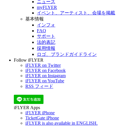
ニュース
myFLYER
イベント、アーティスト、会場を掲載
基本情報
インフォ
FAQ
サポート
法的表記
採用情報
ロゴ、ブランドガイドライン
Follow iFLYER
iFLYER on Twitter
iFLYER on Facebook
iFLYER on Instagram
iFLYER on YouTube
RSS フィード
iFLYER Apps
iFLYER iPhone
TicketGate iPhone
iFLYER is also available in ENGLISH.