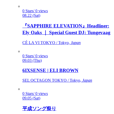
0 Stars/ 0 views
08.22 (Sat)
『SAPPHIRE ELEVATION』Headliner:
Ely Oaks ｜ Special Guest DJ: Tungevaag
CÉ LA VI TOKYO / Tokyo,
Japan
0 Stars/ 0 views
09.03 (Thu)
6IXSENSE | ELI BROWN
SEL OCTAGON TOKYO / Tokyo,
Japan
0 Stars/ 0 views
09.05 (Sat)
平成ソング祭り