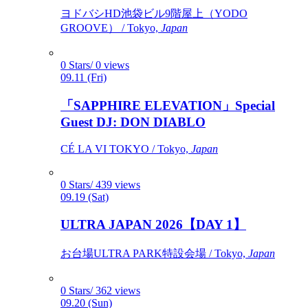
ヨドバシHD池袋ビル9階屋上（YODO
GROOVE） / Tokyo,
Japan
0 Stars/ 0 views
09.11 (Fri)
「SAPPHIRE ELEVATION」Special
Guest DJ: DON DIABLO
CÉ LA VI TOKYO / Tokyo,
Japan
0 Stars/ 439 views
09.19 (Sat)
ULTRA JAPAN 2026【DAY 1】
お台場ULTRA PARK特設会場 / Tokyo,
Japan
0 Stars/ 362 views
09.20 (Sun)