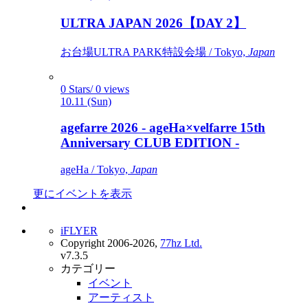
ULTRA JAPAN 2026【DAY 2】
お台場ULTRA PARK特設会場 / Tokyo,
Japan
0 Stars/ 0 views
10.11 (Sun)
agefarre 2026 - ageHa×velfarre 15th
Anniversary CLUB EDITION -
ageHa / Tokyo,
Japan
更にイベントを表示
iFLYER
Copyright 2006-2026,
77hz Ltd.
v7.3.5
カテゴリー
イベント
アーティスト