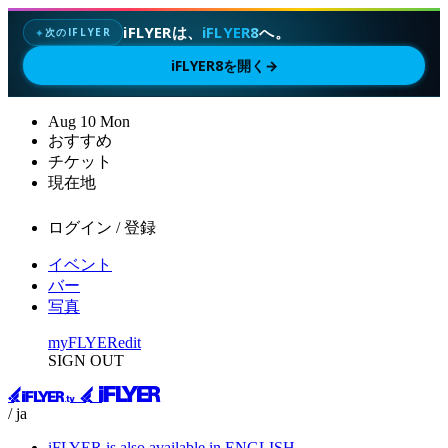
iFLYERは、
iFLYER8
へ。
次のIFLYER
✦
iFLYER8を開く
→
Aug
10
Mon
おすすめ
チケット
現在地
ログイン / 登録
イベント
バー
写真
myFLYER
edit
SIGN OUT
/ ja
iFLYER is also available in ENGLISH.