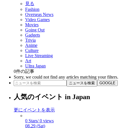
見る
Fashion
Overseas News
Video Games
Movies
Going Out
Gadgets
Trivia
Anime
Culture
Live Streaming
Art
Ultra Japan
0
件の記事
Sorry, we could not find any articles matching your filters.
ニュースを検索
GOOGLE
人気のイベント in Japan
更にイベントを表示
0 Stars/ 0 views
08.29 (Sat)