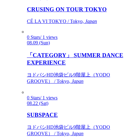
CRUSING ON TOUR TOKYO
CÉ LA VI TOKYO / Tokyo,
Japan
0 Stars/ 1 views
08.09 (Sun)
「CATEGORY」 SUMMER DANCE
EXPERIENCE
ヨドバシHD池袋ビル9階屋上（YODO
GROOVE） / Tokyo,
Japan
0 Stars/ 1 views
08.22 (Sat)
SUBSPACE
ヨドバシHD池袋ビル9階屋上（YODO
GROOVE） / Tokyo,
Japan