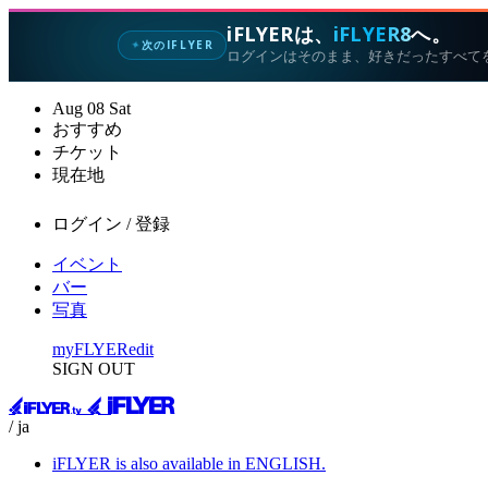
iFLYERは、
iFLYER8
へ。
次のIFLYER
✦
ログインはそのまま、好きだったすべて
Aug
08
Sat
おすすめ
チケット
現在地
ログイン / 登録
イベント
バー
写真
myFLYER
edit
SIGN OUT
/ ja
iFLYER is also available in ENGLISH.