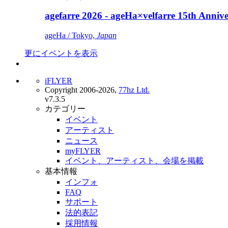
agefarre 2026 - ageHa×velfarre 15th Ann
ageHa / Tokyo,
Japan
更にイベントを表示
iFLYER
Copyright 2006-2026,
77hz Ltd.
v7.3.5
カテゴリー
イベント
アーティスト
ニュース
myFLYER
イベント、アーティスト、会場を掲載
基本情報
インフォ
FAQ
サポート
法的表記
採用情報