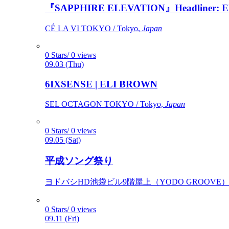
『SAPPHIRE ELEVATION』Headliner: Ely 
CÉ LA VI TOKYO / Tokyo,
Japan
0 Stars/ 0 views
09.03 (Thu)
6IXSENSE | ELI BROWN
SEL OCTAGON TOKYO / Tokyo,
Japan
0 Stars/ 0 views
09.05 (Sat)
平成ソング祭り
ヨドバシHD池袋ビル9階屋上（YODO GROOVE） / 
0 Stars/ 0 views
09.11 (Fri)