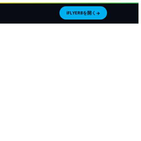
iFLYER8を開く
→