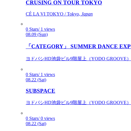
CRUSING ON TOUR TOKYO
CÉ LA VI TOKYO / Tokyo,
Japan
0 Stars/ 1 views
08.09 (Sun)
「CATEGORY」 SUMMER DANCE EXP
ヨドバシHD池袋ビル9階屋上（YODO GROOVE） / 
0 Stars/ 1 views
08.22 (Sat)
SUBSPACE
ヨドバシHD池袋ビル9階屋上（YODO GROOVE） / 
0 Stars/ 0 views
08.22 (Sat)