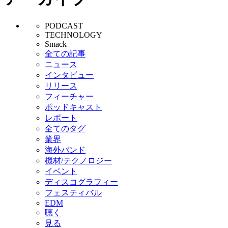
PODCAST
TECHNOLOGY
Smack
全ての記事
ニュース
インタビュー
リリース
フィーチャー
ポッドキャスト
レポート
全てのタグ
業界
海外バンド
機材/テクノロジー
イベント
ディスコグラフィー
フェスティバル
EDM
聴く
見る