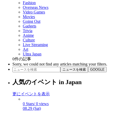
Fashion
Overseas News
Video Games
Movies
Going Out
Gadgets
Trivia
Anime
Culture
Live Streaming
Art
Ultra Japan
0
件の記事
Sorry, we could not find any articles matching your filters.
ニュースを検索
GOOGLE
人気のイベント in Japan
更にイベントを表示
0 Stars/ 0 views
08.29 (Sat)