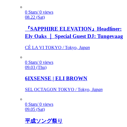
0 Stars/ 0 views
08.22 (Sat)
『SAPPHIRE ELEVATION』Headliner:
Ely Oaks ｜ Special Guest DJ: Tungevaag
CÉ LA VI TOKYO / Tokyo,
Japan
0 Stars/ 0 views
09.03 (Thu)
6IXSENSE | ELI BROWN
SEL OCTAGON TOKYO / Tokyo,
Japan
0 Stars/ 0 views
09.05 (Sat)
平成ソング祭り