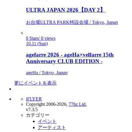
ULTRA JAPAN 2026【DAY 2】
お台場ULTRA PARK特設会場 / Tokyo,
Japan
0 Stars/ 0 views
10.11 (Sun)
agefarre 2026 - ageHa×velfarre 15th
Anniversary CLUB EDITION -
ageHa / Tokyo,
Japan
更にイベントを表示
iFLYER
Copyright 2006-2026,
77hz Ltd.
v7.3.5
カテゴリー
イベント
アーティスト