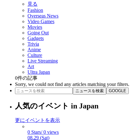
見る
Fashion
Overseas News
Video Games
Movies
Going Out
Gadgets
Trivia
Anime
Culture
Live Streaming
Art
Ultra Japan
0
件の記事
Sorry, we could not find any articles matching your filters.
ニュースを検索
GOOGLE
人気のイベント in Japan
更にイベントを表示
0 Stars/ 0 views
08.29 (Sat)