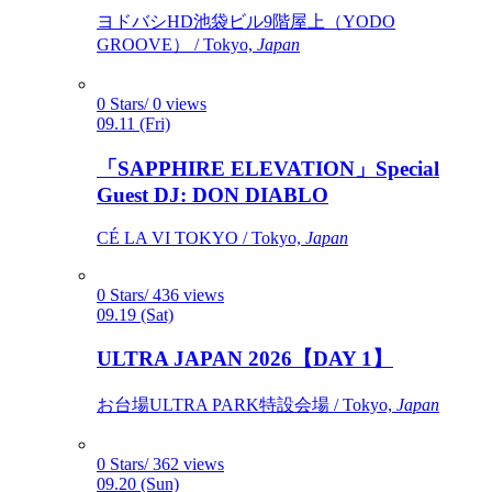
ヨドバシHD池袋ビル9階屋上（YODO
GROOVE） / Tokyo,
Japan
0 Stars/ 0 views
09.11 (Fri)
「SAPPHIRE ELEVATION」Special
Guest DJ: DON DIABLO
CÉ LA VI TOKYO / Tokyo,
Japan
0 Stars/ 436 views
09.19 (Sat)
ULTRA JAPAN 2026【DAY 1】
お台場ULTRA PARK特設会場 / Tokyo,
Japan
0 Stars/ 362 views
09.20 (Sun)