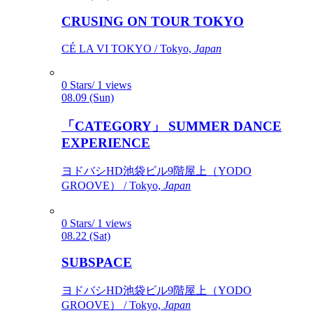
CRUSING ON TOUR TOKYO
CÉ LA VI TOKYO / Tokyo,
Japan
0 Stars/ 1 views
08.09 (Sun)
「CATEGORY」 SUMMER DANCE
EXPERIENCE
ヨドバシHD池袋ビル9階屋上（YODO
GROOVE） / Tokyo,
Japan
0 Stars/ 1 views
08.22 (Sat)
SUBSPACE
ヨドバシHD池袋ビル9階屋上（YODO
GROOVE） / Tokyo,
Japan