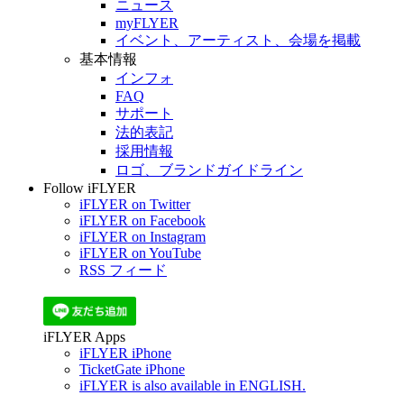
ニュース
myFLYER
イベント、アーティスト、会場を掲載
基本情報
インフォ
FAQ
サポート
法的表記
採用情報
ロゴ、ブランドガイドライン
Follow iFLYER
iFLYER on Twitter
iFLYER on Facebook
iFLYER on Instagram
iFLYER on YouTube
RSS フィード
iFLYER Apps
iFLYER iPhone
TicketGate iPhone
iFLYER is also available in ENGLISH.