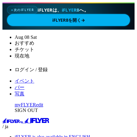
iFLYERは、
iFLYER8
へ。
次のIFLYER
✦
iFLYER8を開く
→
Aug
08
Sat
おすすめ
チケット
現在地
ログイン / 登録
イベント
バー
写真
myFLYER
edit
SIGN OUT
/ ja
iFLYER is also available in ENGLISH.