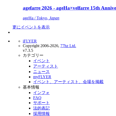
agefarre 2026 - ageHa×velfarre 15th Ann
ageHa / Tokyo,
Japan
更にイベントを表示
iFLYER
Copyright 2006-2026,
77hz Ltd.
v7.3.5
カテゴリー
イベント
アーティスト
ニュース
myFLYER
イベント、アーティスト、会場を掲載
基本情報
インフォ
FAQ
サポート
法的表記
採用情報