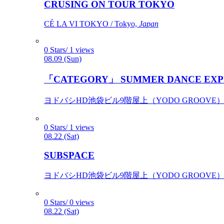
CRUSING ON TOUR TOKYO
CÉ LA VI TOKYO / Tokyo,
Japan
0 Stars/ 1 views
08.09 (Sun)
「CATEGORY」 SUMMER DANCE EXP
ヨドバシHD池袋ビル9階屋上（YODO GROOVE） / 
0 Stars/ 1 views
08.22 (Sat)
SUBSPACE
ヨドバシHD池袋ビル9階屋上（YODO GROOVE） / 
0 Stars/ 0 views
08.22 (Sat)