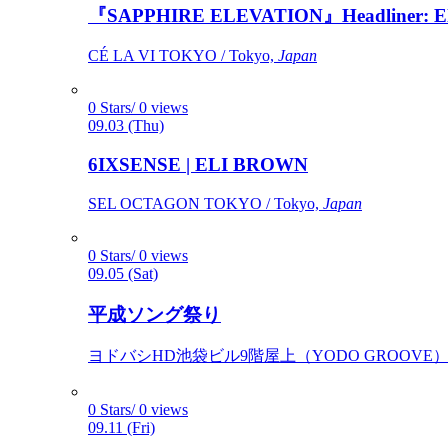
『SAPPHIRE ELEVATION』Headliner: Ely 
CÉ LA VI TOKYO / Tokyo,
Japan
0 Stars/ 0 views
09.03 (Thu)
6IXSENSE | ELI BROWN
SEL OCTAGON TOKYO / Tokyo,
Japan
0 Stars/ 0 views
09.05 (Sat)
平成ソング祭り
ヨドバシHD池袋ビル9階屋上（YODO GROOVE） / 
0 Stars/ 0 views
09.11 (Fri)