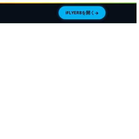
iFLYER8を開く
→