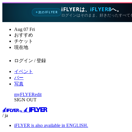
iFLYERは、
iFLYER8
へ。
次のIFLYER
✦
ログインはそのまま、好きだったすべて
Aug
07
Fri
おすすめ
チケット
現在地
ログイン / 登録
イベント
バー
写真
myFLYER
edit
SIGN OUT
/ ja
iFLYER is also available in ENGLISH.