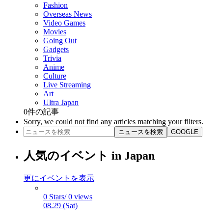
Fashion
Overseas News
Video Games
Movies
Going Out
Gadgets
Trivia
Anime
Culture
Live Streaming
Art
Ultra Japan
0
件の記事
Sorry, we could not find any articles matching your filters.
ニュースを検索
GOOGLE
人気のイベント in Japan
更にイベントを表示
0 Stars/ 0 views
08.29 (Sat)