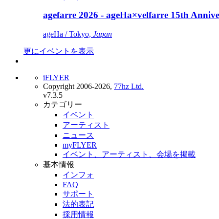
agefarre 2026 - ageHa×velfarre 15th Ann
ageHa / Tokyo,
Japan
更にイベントを表示
iFLYER
Copyright 2006-2026,
77hz Ltd.
v7.3.5
カテゴリー
イベント
アーティスト
ニュース
myFLYER
イベント、アーティスト、会場を掲載
基本情報
インフォ
FAQ
サポート
法的表記
採用情報