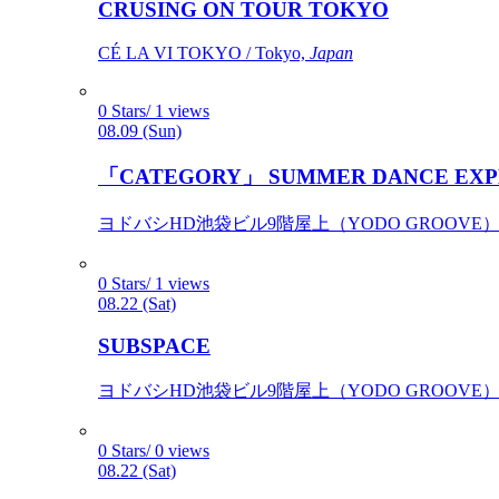
CRUSING ON TOUR TOKYO
CÉ LA VI TOKYO / Tokyo,
Japan
0 Stars/ 1 views
08.09 (Sun)
「CATEGORY」 SUMMER DANCE EXP
ヨドバシHD池袋ビル9階屋上（YODO GROOVE） / 
0 Stars/ 1 views
08.22 (Sat)
SUBSPACE
ヨドバシHD池袋ビル9階屋上（YODO GROOVE） / 
0 Stars/ 0 views
08.22 (Sat)