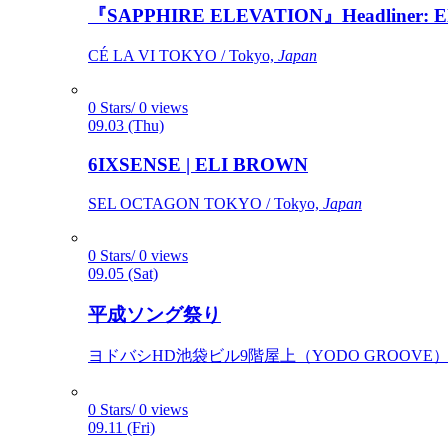
『SAPPHIRE ELEVATION』Headliner: Ely 
CÉ LA VI TOKYO / Tokyo,
Japan
0 Stars/ 0 views
09.03 (Thu)
6IXSENSE | ELI BROWN
SEL OCTAGON TOKYO / Tokyo,
Japan
0 Stars/ 0 views
09.05 (Sat)
平成ソング祭り
ヨドバシHD池袋ビル9階屋上（YODO GROOVE） / 
0 Stars/ 0 views
09.11 (Fri)