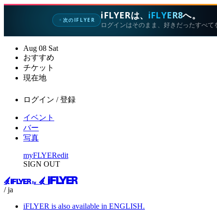
iFLYERは、
iFLYER8
へ。
次のIFLYER
✦
ログインはそのまま、好きだったすべて
Aug
08
Sat
おすすめ
チケット
現在地
ログイン / 登録
イベント
バー
写真
myFLYER
edit
SIGN OUT
/ ja
iFLYER is also available in ENGLISH.