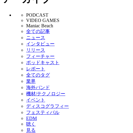
PODCAST
VIDEO GAMES
Maniac Beach
全ての記事
ニュース
インタビュー
リリース
フィーチャー
ポッドキャスト
レポート
全てのタグ
業界
海外バンド
機材/テクノロジー
イベント
ディスコグラフィー
フェスティバル
EDM
聴く
見る