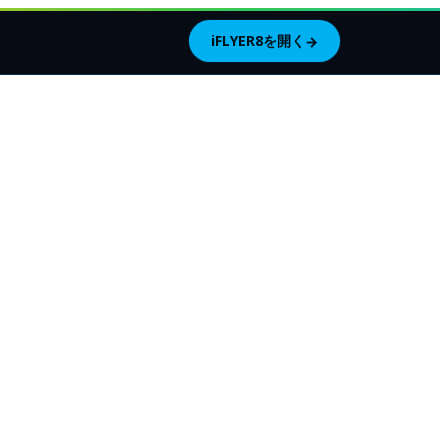
iFLYER8を開く
→