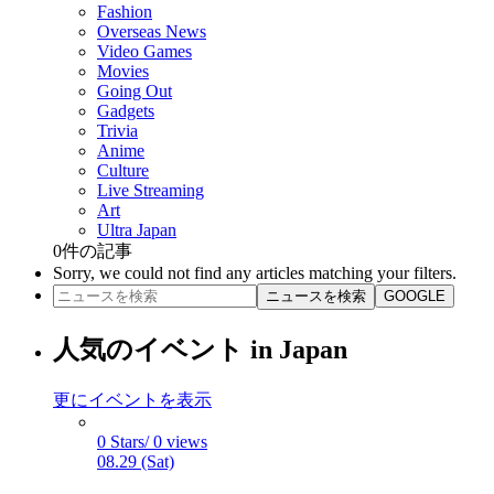
Fashion
Overseas News
Video Games
Movies
Going Out
Gadgets
Trivia
Anime
Culture
Live Streaming
Art
Ultra Japan
0
件の記事
Sorry, we could not find any articles matching your filters.
ニュースを検索
GOOGLE
人気のイベント in Japan
更にイベントを表示
0 Stars/ 0 views
08.29 (Sat)