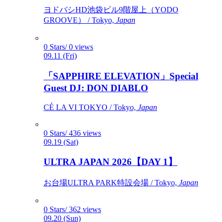
ヨドバシHD池袋ビル9階屋上（YODO
GROOVE） / Tokyo,
Japan
0 Stars/ 0 views
09.11 (Fri)
「SAPPHIRE ELEVATION」Special
Guest DJ: DON DIABLO
CÉ LA VI TOKYO / Tokyo,
Japan
0 Stars/ 436 views
09.19 (Sat)
ULTRA JAPAN 2026【DAY 1】
お台場ULTRA PARK特設会場 / Tokyo,
Japan
0 Stars/ 362 views
09.20 (Sun)