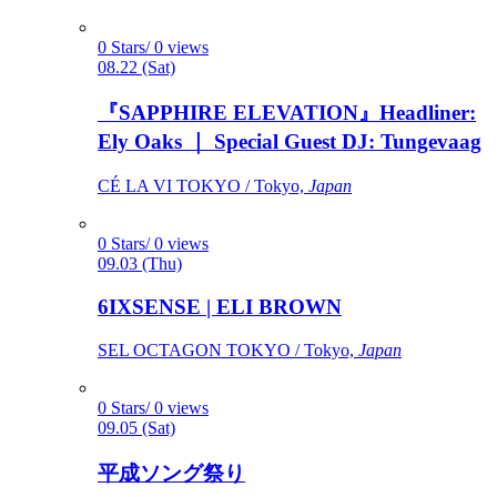
0 Stars/ 0 views
08.22 (Sat)
『SAPPHIRE ELEVATION』Headliner:
Ely Oaks ｜ Special Guest DJ: Tungevaag
CÉ LA VI TOKYO / Tokyo,
Japan
0 Stars/ 0 views
09.03 (Thu)
6IXSENSE | ELI BROWN
SEL OCTAGON TOKYO / Tokyo,
Japan
0 Stars/ 0 views
09.05 (Sat)
平成ソング祭り