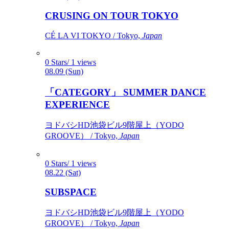
CRUSING ON TOUR TOKYO
CÉ LA VI TOKYO / Tokyo,
Japan
0 Stars/ 1 views
08.09 (Sun)
「CATEGORY」 SUMMER DANCE
EXPERIENCE
ヨドバシHD池袋ビル9階屋上（YODO
GROOVE） / Tokyo,
Japan
0 Stars/ 1 views
08.22 (Sat)
SUBSPACE
ヨドバシHD池袋ビル9階屋上（YODO
GROOVE） / Tokyo,
Japan