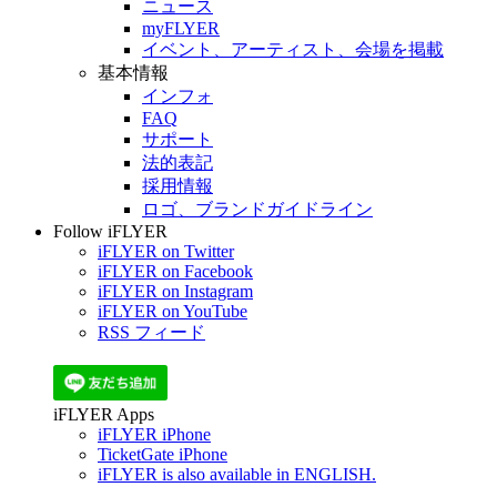
ニュース
myFLYER
イベント、アーティスト、会場を掲載
基本情報
インフォ
FAQ
サポート
法的表記
採用情報
ロゴ、ブランドガイドライン
Follow iFLYER
iFLYER on Twitter
iFLYER on Facebook
iFLYER on Instagram
iFLYER on YouTube
RSS フィード
iFLYER Apps
iFLYER iPhone
TicketGate iPhone
iFLYER is also available in ENGLISH.