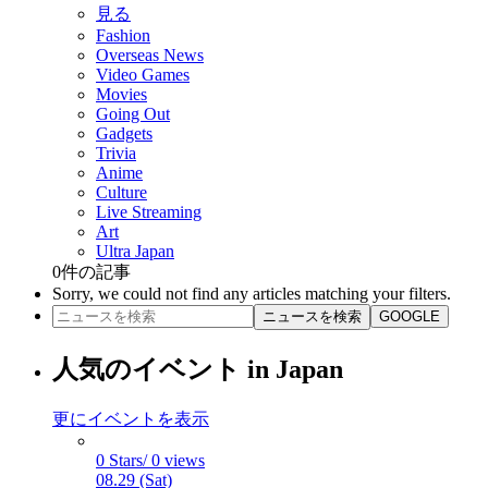
見る
Fashion
Overseas News
Video Games
Movies
Going Out
Gadgets
Trivia
Anime
Culture
Live Streaming
Art
Ultra Japan
0
件の記事
Sorry, we could not find any articles matching your filters.
ニュースを検索
GOOGLE
人気のイベント in Japan
更にイベントを表示
0 Stars/ 0 views
08.29 (Sat)