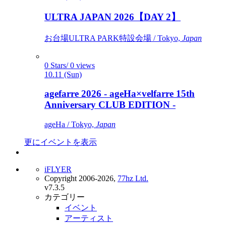
ULTRA JAPAN 2026【DAY 2】
お台場ULTRA PARK特設会場 / Tokyo,
Japan
0 Stars/ 0 views
10.11 (Sun)
agefarre 2026 - ageHa×velfarre 15th
Anniversary CLUB EDITION -
ageHa / Tokyo,
Japan
更にイベントを表示
iFLYER
Copyright 2006-2026,
77hz Ltd.
v7.3.5
カテゴリー
イベント
アーティスト