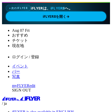
iFLYERは、
iFLYER8
へ。
次のIFLYER
✦
iFLYER8を開く
→
Aug
07
Fri
おすすめ
チケット
現在地
ログイン / 登録
イベント
バー
写真
myFLYER
edit
SIGN OUT
/ ja
iFLYER is also available in ENGLISH.