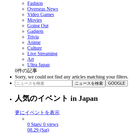
Fashion
Overseas News
Video Games
Movies
Going Out
Gadgets
Trivia
Anime
Culture
Live Streaming
Art
Ultra Japan
0
件の記事
Sorry, we could not find any articles matching your filters.
ニュースを検索
GOOGLE
人気のイベント in Japan
更にイベントを表示
0 Stars/ 0 views
08.29 (Sat)