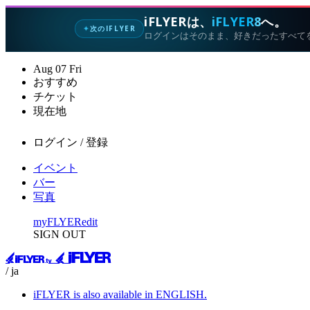
iFLYERは、
iFLYER8
へ。
次のIFLYER
✦
ログインはそのまま、好きだったすべて
Aug
07
Fri
おすすめ
チケット
現在地
ログイン / 登録
イベント
バー
写真
myFLYER
edit
SIGN OUT
/ ja
iFLYER is also available in ENGLISH.