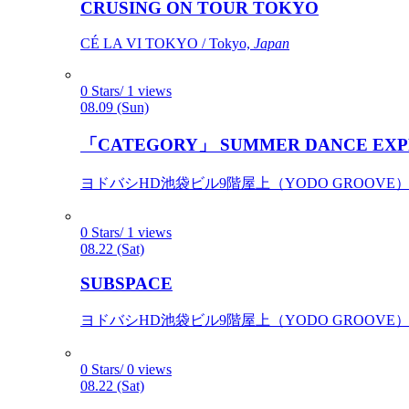
CRUSING ON TOUR TOKYO
CÉ LA VI TOKYO / Tokyo,
Japan
0 Stars/ 1 views
08.09 (Sun)
「CATEGORY」 SUMMER DANCE EXP
ヨドバシHD池袋ビル9階屋上（YODO GROOVE） / 
0 Stars/ 1 views
08.22 (Sat)
SUBSPACE
ヨドバシHD池袋ビル9階屋上（YODO GROOVE） / 
0 Stars/ 0 views
08.22 (Sat)