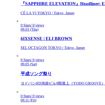
『SAPPHIRE ELEVATION』Headliner: Ely 
CÉ LA VI TOKYO / Tokyo,
Japan
0 Stars/ 0 views
09.03 (Thu)
6IXSENSE | ELI BROWN
SEL OCTAGON TOKYO / Tokyo,
Japan
0 Stars/ 0 views
09.05 (Sat)
平成ソング祭り
ヨドバシHD池袋ビル9階屋上（YODO GROOVE） / 
0 Stars/ 0 views
09.11 (Fri)