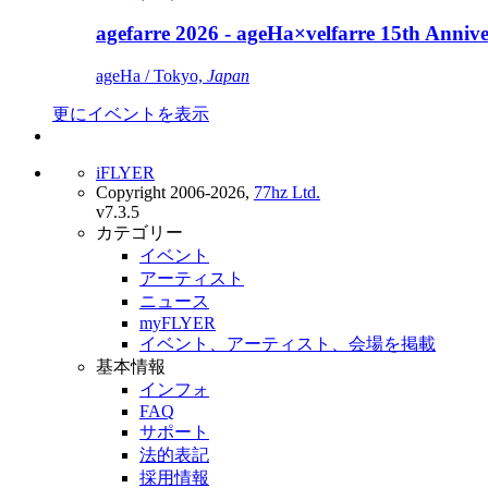
agefarre 2026 - ageHa×velfarre 15th Ann
ageHa / Tokyo,
Japan
更にイベントを表示
iFLYER
Copyright 2006-2026,
77hz Ltd.
v7.3.5
カテゴリー
イベント
アーティスト
ニュース
myFLYER
イベント、アーティスト、会場を掲載
基本情報
インフォ
FAQ
サポート
法的表記
採用情報