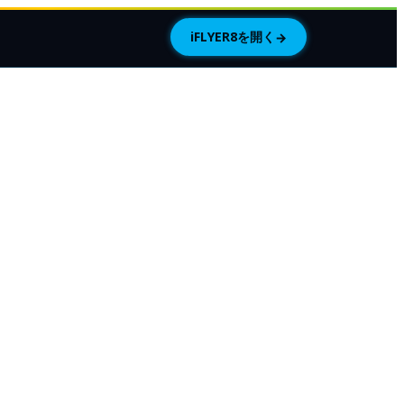
iFLYER8を開く
→