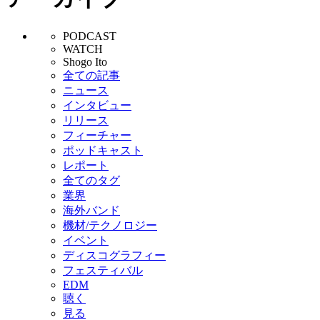
PODCAST
WATCH
Shogo Ito
全ての記事
ニュース
インタビュー
リリース
フィーチャー
ポッドキャスト
レポート
全てのタグ
業界
海外バンド
機材/テクノロジー
イベント
ディスコグラフィー
フェスティバル
EDM
聴く
見る