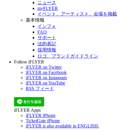
ニュース
myFLYER
イベント、アーティスト、会場を掲載
基本情報
インフォ
FAQ
サポート
法的表記
採用情報
ロゴ、ブランドガイドライン
Follow iFLYER
iFLYER on Twitter
iFLYER on Facebook
iFLYER on Instagram
iFLYER on YouTube
RSS フィード
iFLYER Apps
iFLYER iPhone
TicketGate iPhone
iFLYER is also available in ENGLISH.