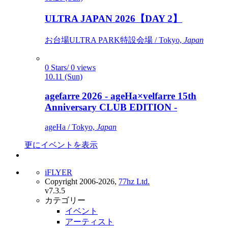
ULTRA JAPAN 2026【DAY 2】
お台場ULTRA PARK特設会場 / Tokyo,
Japan
0 Stars/ 0 views
10.11 (Sun)
agefarre 2026 - ageHa×velfarre 15th
Anniversary CLUB EDITION -
ageHa / Tokyo,
Japan
更にイベントを表示
iFLYER
Copyright 2006-2026,
77hz Ltd.
v7.3.5
カテゴリー
イベント
アーティスト