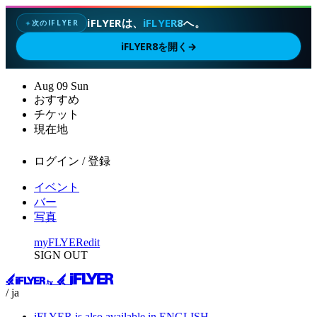
iFLYERは、
iFLYER8
へ。
次のIFLYER
✦
iFLYER8を開く
→
Aug
09
Sun
おすすめ
チケット
現在地
ログイン / 登録
イベント
バー
写真
myFLYER
edit
SIGN OUT
/ ja
iFLYER is also available in ENGLISH.