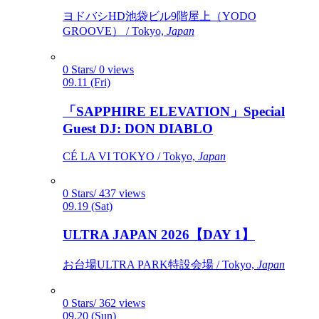
ヨドバシHD池袋ビル9階屋上（YODO
GROOVE） / Tokyo,
Japan
0 Stars/ 0 views
09.11 (Fri)
「SAPPHIRE ELEVATION」Special
Guest DJ: DON DIABLO
CÉ LA VI TOKYO / Tokyo,
Japan
0 Stars/ 437 views
09.19 (Sat)
ULTRA JAPAN 2026【DAY 1】
お台場ULTRA PARK特設会場 / Tokyo,
Japan
0 Stars/ 362 views
09.20 (Sun)