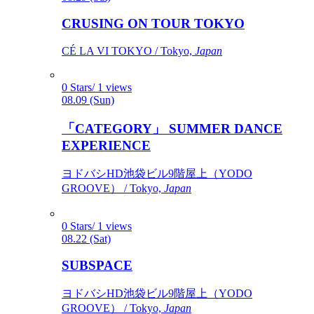
CRUSING ON TOUR TOKYO
CÉ LA VI TOKYO / Tokyo,
Japan
0 Stars/ 1 views
08.09 (Sun)
「CATEGORY」 SUMMER DANCE
EXPERIENCE
ヨドバシHD池袋ビル9階屋上（YODO
GROOVE） / Tokyo,
Japan
0 Stars/ 1 views
08.22 (Sat)
SUBSPACE
ヨドバシHD池袋ビル9階屋上（YODO
GROOVE） / Tokyo,
Japan