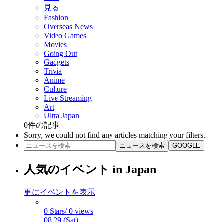
見る
Fashion
Overseas News
Video Games
Movies
Going Out
Gadgets
Trivia
Anime
Culture
Live Streaming
Art
Ultra Japan
0
件の記事
Sorry, we could not find any articles matching your filters.
ニュースを検索
GOOGLE
人気のイベント in Japan
更にイベントを表示
0 Stars/ 0 views
08.29 (Sat)