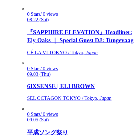
0 Stars/ 0 views
08.22 (Sat)
『SAPPHIRE ELEVATION』Headliner:
Ely Oaks ｜ Special Guest DJ: Tungevaag
CÉ LA VI TOKYO / Tokyo,
Japan
0 Stars/ 0 views
09.03 (Thu)
6IXSENSE | ELI BROWN
SEL OCTAGON TOKYO / Tokyo,
Japan
0 Stars/ 0 views
09.05 (Sat)
平成ソング祭り