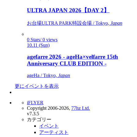
ULTRA JAPAN 2026【DAY 2】
お台場ULTRA PARK特設会場 / Tokyo,
Japan
0 Stars/ 0 views
10.11 (Sun)
agefarre 2026 - ageHa×velfarre 15th
Anniversary CLUB EDITION -
ageHa / Tokyo,
Japan
更にイベントを表示
iFLYER
Copyright 2006-2026,
77hz Ltd.
v7.3.5
カテゴリー
イベント
アーティスト