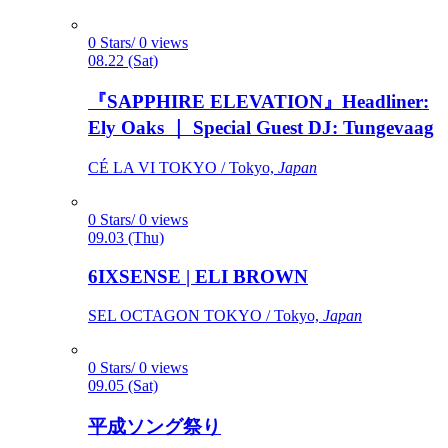
0 Stars/ 0 views
08.22 (Sat)
『SAPPHIRE ELEVATION』Headliner:
Ely Oaks ｜ Special Guest DJ: Tungevaag
CÉ LA VI TOKYO / Tokyo,
Japan
0 Stars/ 0 views
09.03 (Thu)
6IXSENSE | ELI BROWN
SEL OCTAGON TOKYO / Tokyo,
Japan
0 Stars/ 0 views
09.05 (Sat)
平成ソング祭り