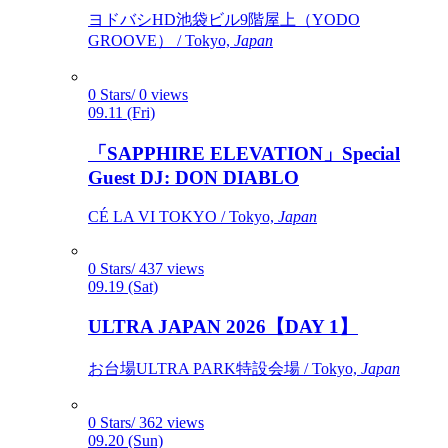
ヨドバシHD池袋ビル9階屋上（YODO
GROOVE） / Tokyo,
Japan
0 Stars/ 0 views
09.11 (Fri)
「SAPPHIRE ELEVATION」Special
Guest DJ: DON DIABLO
CÉ LA VI TOKYO / Tokyo,
Japan
0 Stars/ 437 views
09.19 (Sat)
ULTRA JAPAN 2026【DAY 1】
お台場ULTRA PARK特設会場 / Tokyo,
Japan
0 Stars/ 362 views
09.20 (Sun)