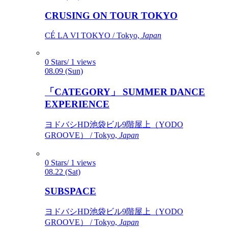
CRUSING ON TOUR TOKYO
CÉ LA VI TOKYO / Tokyo,
Japan
0 Stars/ 1 views
08.09 (Sun)
「CATEGORY」 SUMMER DANCE
EXPERIENCE
ヨドバシHD池袋ビル9階屋上（YODO
GROOVE） / Tokyo,
Japan
0 Stars/ 1 views
08.22 (Sat)
SUBSPACE
ヨドバシHD池袋ビル9階屋上（YODO
GROOVE） / Tokyo,
Japan