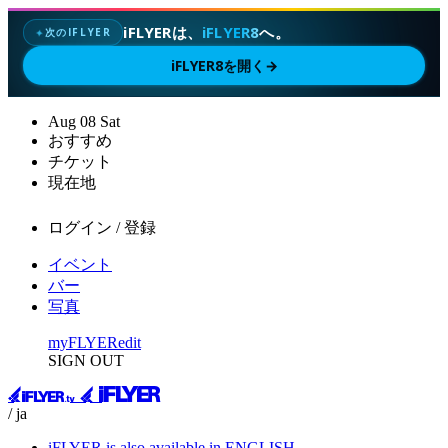
iFLYERは、
iFLYER8
へ。
次のIFLYER
✦
iFLYER8を開く
→
Aug
08
Sat
おすすめ
チケット
現在地
ログイン / 登録
イベント
バー
写真
myFLYER
edit
SIGN OUT
/ ja
iFLYER is also available in ENGLISH.