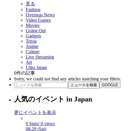
見る
Fashion
Overseas News
Video Games
Movies
Going Out
Gadgets
Trivia
Anime
Culture
Live Streaming
Art
Ultra Japan
0
件の記事
Sorry, we could not find any articles matching your filters.
ニュースを検索
GOOGLE
人気のイベント in Japan
更にイベントを表示
0 Stars/ 0 views
08.29 (Sat)