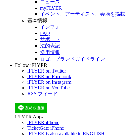
ニュース
myFLYER
イベント、アーティスト、会場を掲載
基本情報
インフォ
FAQ
サポート
法的表記
採用情報
ロゴ、ブランドガイドライン
Follow iFLYER
iFLYER on Twitter
iFLYER on Facebook
iFLYER on Instagram
iFLYER on YouTube
RSS フィード
iFLYER Apps
iFLYER iPhone
TicketGate iPhone
iFLYER is also available in ENGLISH.