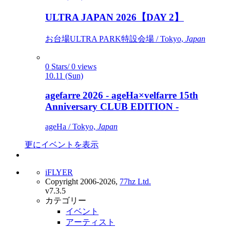
ULTRA JAPAN 2026【DAY 2】
お台場ULTRA PARK特設会場 / Tokyo,
Japan
0 Stars/ 0 views
10.11 (Sun)
agefarre 2026 - ageHa×velfarre 15th
Anniversary CLUB EDITION -
ageHa / Tokyo,
Japan
更にイベントを表示
iFLYER
Copyright 2006-2026,
77hz Ltd.
v7.3.5
カテゴリー
イベント
アーティスト