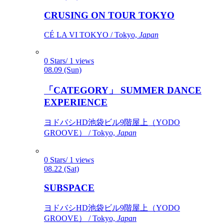
CRUSING ON TOUR TOKYO
CÉ LA VI TOKYO / Tokyo,
Japan
0 Stars/ 1 views
08.09 (Sun)
「CATEGORY」 SUMMER DANCE
EXPERIENCE
ヨドバシHD池袋ビル9階屋上（YODO
GROOVE） / Tokyo,
Japan
0 Stars/ 1 views
08.22 (Sat)
SUBSPACE
ヨドバシHD池袋ビル9階屋上（YODO
GROOVE） / Tokyo,
Japan