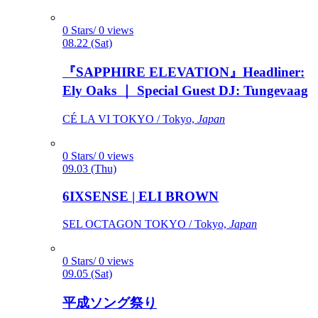
0 Stars/ 0 views
08.22 (Sat)
『SAPPHIRE ELEVATION』Headliner:
Ely Oaks ｜ Special Guest DJ: Tungevaag
CÉ LA VI TOKYO / Tokyo,
Japan
0 Stars/ 0 views
09.03 (Thu)
6IXSENSE | ELI BROWN
SEL OCTAGON TOKYO / Tokyo,
Japan
0 Stars/ 0 views
09.05 (Sat)
平成ソング祭り