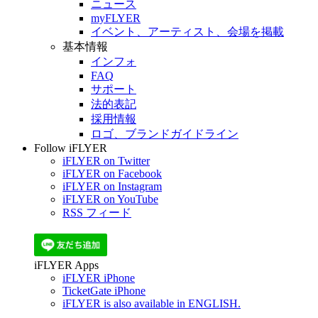
ニュース
myFLYER
イベント、アーティスト、会場を掲載
基本情報
インフォ
FAQ
サポート
法的表記
採用情報
ロゴ、ブランドガイドライン
Follow iFLYER
iFLYER on Twitter
iFLYER on Facebook
iFLYER on Instagram
iFLYER on YouTube
RSS フィード
iFLYER Apps
iFLYER iPhone
TicketGate iPhone
iFLYER is also available in ENGLISH.