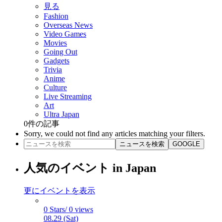
見る
Fashion
Overseas News
Video Games
Movies
Going Out
Gadgets
Trivia
Anime
Culture
Live Streaming
Art
Ultra Japan
0
件の記事
Sorry, we could not find any articles matching your filters.
ニュースを検索
GOOGLE
人気のイベント in Japan
更にイベントを表示
0 Stars/ 0 views
08.29 (Sat)