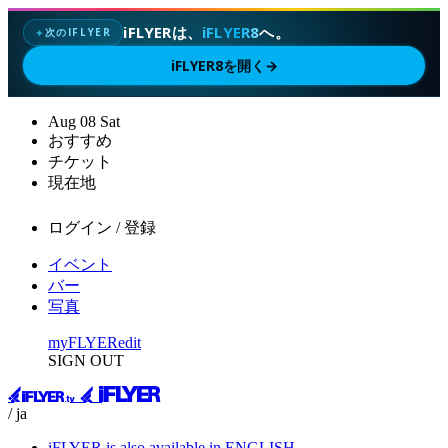
iFLYERは、
iFLYER8
へ。
次のIFLYER
✦
iFLYER8を開く
→
Aug
08
Sat
おすすめ
チケット
現在地
ログイン / 登録
イベント
バー
写真
myFLYER
edit
SIGN OUT
/ ja
iFLYER is also available in ENGLISH.