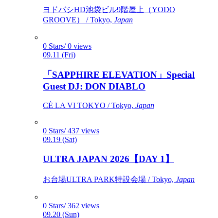
ヨドバシHD池袋ビル9階屋上（YODO
GROOVE） / Tokyo,
Japan
0 Stars/ 0 views
09.11 (Fri)
「SAPPHIRE ELEVATION」Special
Guest DJ: DON DIABLO
CÉ LA VI TOKYO / Tokyo,
Japan
0 Stars/ 437 views
09.19 (Sat)
ULTRA JAPAN 2026【DAY 1】
お台場ULTRA PARK特設会場 / Tokyo,
Japan
0 Stars/ 362 views
09.20 (Sun)