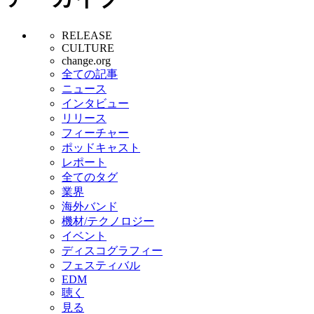
RELEASE
CULTURE
change.org
全ての記事
ニュース
インタビュー
リリース
フィーチャー
ポッドキャスト
レポート
全てのタグ
業界
海外バンド
機材/テクノロジー
イベント
ディスコグラフィー
フェスティバル
EDM
聴く
見る