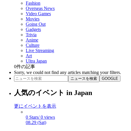
Fashion
Overseas News
Video Games
Movies
Going Out
Gadgets
Trivia
Anime
Culture
Live Streaming
Art
Ultra Japan
0
件の記事
Sorry, we could not find any articles matching your filters.
ニュースを検索
GOOGLE
人気のイベント in Japan
更にイベントを表示
0 Stars/ 0 views
08.29 (Sat)