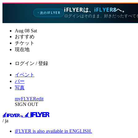
iFLYERは、
iFLYER8
へ。
次のIFLYER
✦
ログインはそのまま、好きだったすべて
Aug
08
Sat
おすすめ
チケット
現在地
ログイン / 登録
イベント
バー
写真
myFLYER
edit
SIGN OUT
/ ja
iFLYER is also available in ENGLISH.