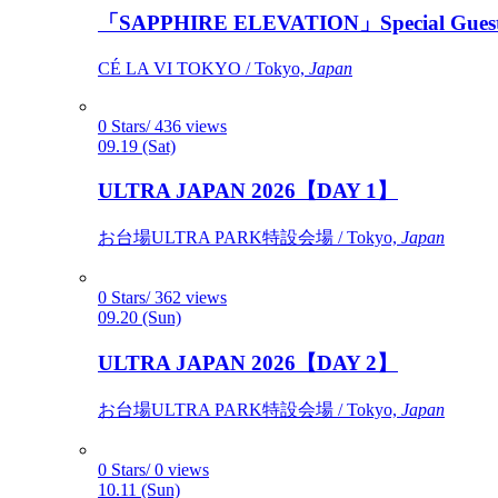
「SAPPHIRE ELEVATION」Special Gues
CÉ LA VI TOKYO / Tokyo,
Japan
0 Stars/ 436 views
09.19 (Sat)
ULTRA JAPAN 2026【DAY 1】
お台場ULTRA PARK特設会場 / Tokyo,
Japan
0 Stars/ 362 views
09.20 (Sun)
ULTRA JAPAN 2026【DAY 2】
お台場ULTRA PARK特設会場 / Tokyo,
Japan
0 Stars/ 0 views
10.11 (Sun)