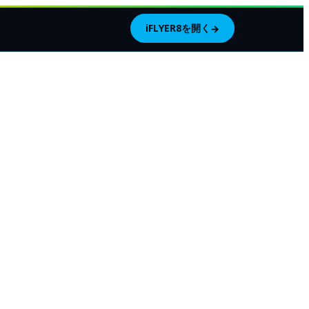
iFLYER8を開く
→