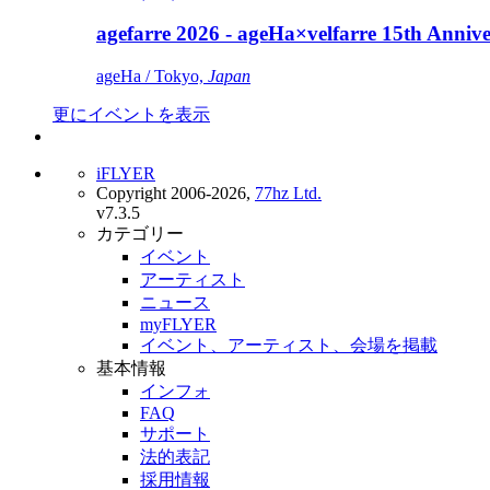
agefarre 2026 - ageHa×velfarre 15th Ann
ageHa / Tokyo,
Japan
更にイベントを表示
iFLYER
Copyright 2006-2026,
77hz Ltd.
v7.3.5
カテゴリー
イベント
アーティスト
ニュース
myFLYER
イベント、アーティスト、会場を掲載
基本情報
インフォ
FAQ
サポート
法的表記
採用情報