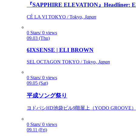
『SAPPHIRE ELEVATION』Headliner: Ely 
CÉ LA VI TOKYO / Tokyo,
Japan
0 Stars/ 0 views
09.03 (Thu)
6IXSENSE | ELI BROWN
SEL OCTAGON TOKYO / Tokyo,
Japan
0 Stars/ 0 views
09.05 (Sat)
平成ソング祭り
ヨドバシHD池袋ビル9階屋上（YODO GROOVE） / 
0 Stars/ 0 views
09.11 (Fri)