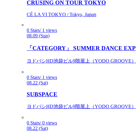
CRUSING ON TOUR TOKYO
CÉ LA VI TOKYO / Tokyo,
Japan
0 Stars/ 1 views
08.09 (Sun)
「CATEGORY」 SUMMER DANCE EXP
ヨドバシHD池袋ビル9階屋上（YODO GROOVE） / 
0 Stars/ 1 views
08.22 (Sat)
SUBSPACE
ヨドバシHD池袋ビル9階屋上（YODO GROOVE） / 
0 Stars/ 0 views
08.22 (Sat)