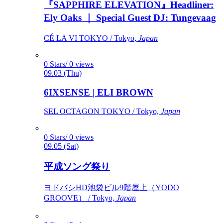
『SAPPHIRE ELEVATION』Headliner:
Ely Oaks ｜ Special Guest DJ: Tungevaag
CÉ LA VI TOKYO / Tokyo,
Japan
0 Stars/ 0 views
09.03 (Thu)
6IXSENSE | ELI BROWN
SEL OCTAGON TOKYO / Tokyo,
Japan
0 Stars/ 0 views
09.05 (Sat)
平成ソング祭り
ヨドバシHD池袋ビル9階屋上（YODO
GROOVE） / Tokyo,
Japan