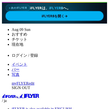
iFLYERは、
iFLYER8
へ。
次のIFLYER
✦
iFLYER8を開く
→
Aug
09
Sun
おすすめ
チケット
現在地
ログイン / 登録
イベント
バー
写真
myFLYER
edit
SIGN OUT
/ ja
iFLYER is also available in ENGLISH.