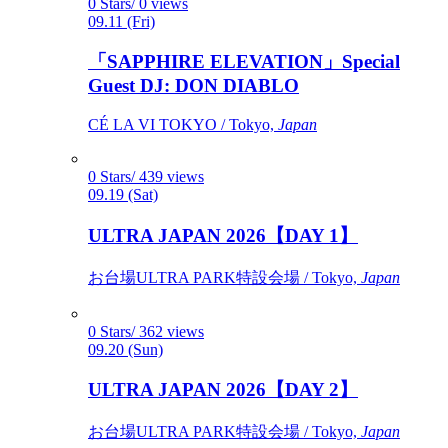
0 Stars/ 0 views
09.11 (Fri)
「SAPPHIRE ELEVATION」Special
Guest DJ: DON DIABLO
CÉ LA VI TOKYO / Tokyo,
Japan
0 Stars/ 439 views
09.19 (Sat)
ULTRA JAPAN 2026【DAY 1】
お台場ULTRA PARK特設会場 / Tokyo,
Japan
0 Stars/ 362 views
09.20 (Sun)
ULTRA JAPAN 2026【DAY 2】
お台場ULTRA PARK特設会場 / Tokyo,
Japan