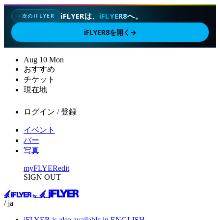
iFLYERは、
iFLYER8
へ。
次のIFLYER
✦
iFLYER8を開く
→
Aug
10
Mon
おすすめ
チケット
現在地
ログイン / 登録
イベント
バー
写真
myFLYER
edit
SIGN OUT
/ ja
iFLYER is also available in ENGLISH.