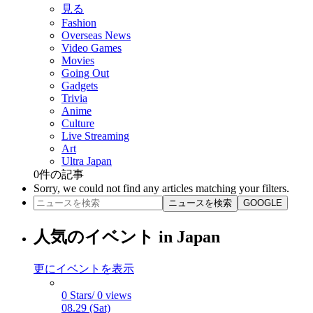
見る
Fashion
Overseas News
Video Games
Movies
Going Out
Gadgets
Trivia
Anime
Culture
Live Streaming
Art
Ultra Japan
0
件の記事
Sorry, we could not find any articles matching your filters.
ニュースを検索
GOOGLE
人気のイベント in Japan
更にイベントを表示
0 Stars/ 0 views
08.29 (Sat)