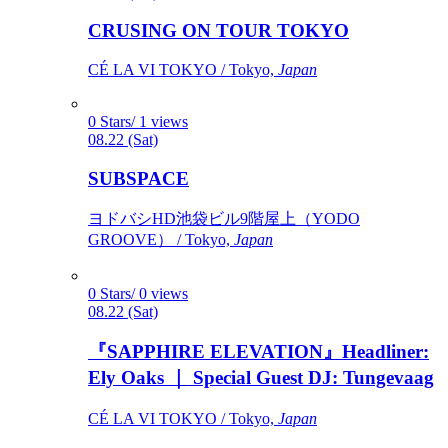
CRUSING ON TOUR TOKYO
CÉ LA VI TOKYO / Tokyo,
Japan
0 Stars/ 1 views
08.22 (Sat)
SUBSPACE
ヨドバシHD池袋ビル9階屋上（YODO
GROOVE） / Tokyo,
Japan
0 Stars/ 0 views
08.22 (Sat)
『SAPPHIRE ELEVATION』Headliner:
Ely Oaks ｜ Special Guest DJ: Tungevaag
CÉ LA VI TOKYO / Tokyo,
Japan