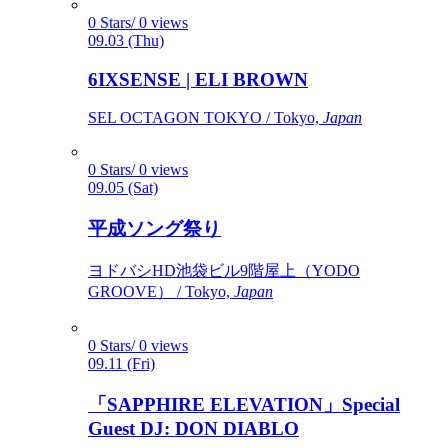
0 Stars/ 0 views
09.03 (Thu)
6IXSENSE | ELI BROWN
SEL OCTAGON TOKYO / Tokyo,
Japan
0 Stars/ 0 views
09.05 (Sat)
平成ソング祭り
ヨドバシHD池袋ビル9階屋上（YODO
GROOVE） / Tokyo,
Japan
0 Stars/ 0 views
09.11 (Fri)
「SAPPHIRE ELEVATION」Special
Guest DJ: DON DIABLO