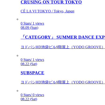
CRUSING ON TOUR TOKYO
CÉ LA VI TOKYO / Tokyo,
Japan
0 Stars/ 1 views
08.09 (Sun)
「CATEGORY」 SUMMER DANCE EXP
ヨドバシHD池袋ビル9階屋上（YODO GROOVE） / 
0 Stars/ 1 views
08.22 (Sat)
SUBSPACE
ヨドバシHD池袋ビル9階屋上（YODO GROOVE） / 
0 Stars/ 0 views
08.22 (Sat)