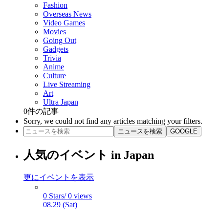
Fashion
Overseas News
Video Games
Movies
Going Out
Gadgets
Trivia
Anime
Culture
Live Streaming
Art
Ultra Japan
0
件の記事
Sorry, we could not find any articles matching your filters.
ニュースを検索
GOOGLE
人気のイベント in Japan
更にイベントを表示
0 Stars/ 0 views
08.29 (Sat)