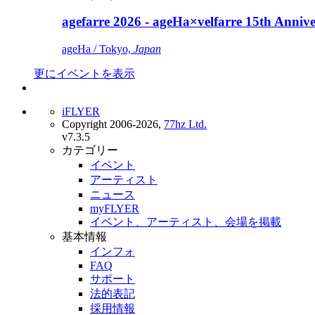
agefarre 2026 - ageHa×velfarre 15th Ann
ageHa / Tokyo,
Japan
更にイベントを表示
iFLYER
Copyright 2006-2026,
77hz Ltd.
v7.3.5
カテゴリー
イベント
アーティスト
ニュース
myFLYER
イベント、アーティスト、会場を掲載
基本情報
インフォ
FAQ
サポート
法的表記
採用情報