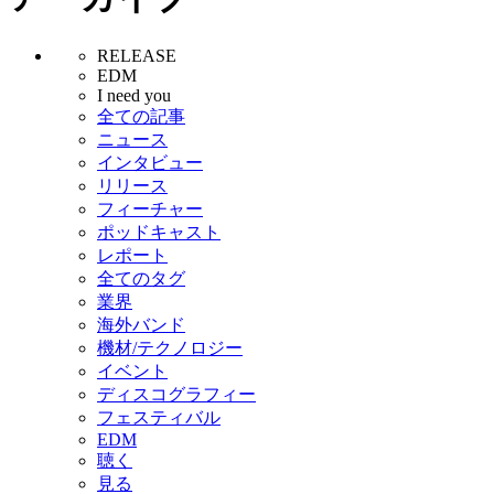
RELEASE
EDM
I need you
全ての記事
ニュース
インタビュー
リリース
フィーチャー
ポッドキャスト
レポート
全てのタグ
業界
海外バンド
機材/テクノロジー
イベント
ディスコグラフィー
フェスティバル
EDM
聴く
見る