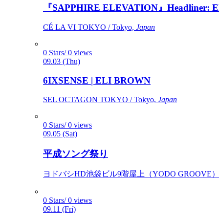
『SAPPHIRE ELEVATION』Headliner: Ely 
CÉ LA VI TOKYO / Tokyo,
Japan
0 Stars/ 0 views
09.03 (Thu)
6IXSENSE | ELI BROWN
SEL OCTAGON TOKYO / Tokyo,
Japan
0 Stars/ 0 views
09.05 (Sat)
平成ソング祭り
ヨドバシHD池袋ビル9階屋上（YODO GROOVE） / 
0 Stars/ 0 views
09.11 (Fri)