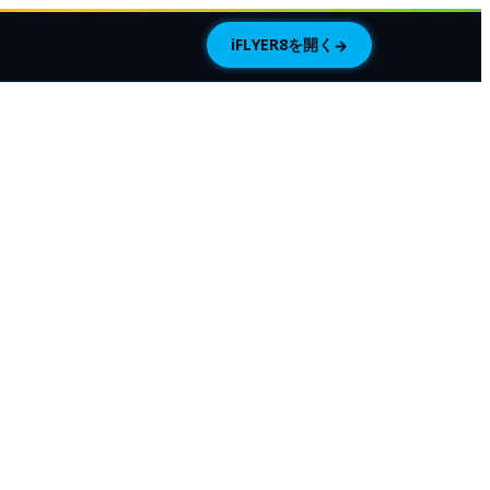
iFLYER8を開く
→