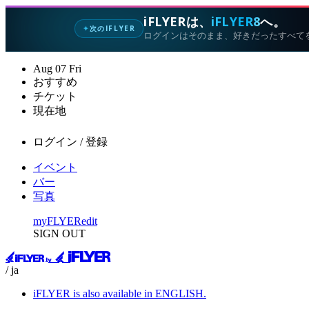
iFLYERは、
iFLYER8
へ。
次のIFLYER
✦
ログインはそのまま、好きだったすべて
Aug
07
Fri
おすすめ
チケット
現在地
ログイン / 登録
イベント
バー
写真
myFLYER
edit
SIGN OUT
/ ja
iFLYER is also available in ENGLISH.