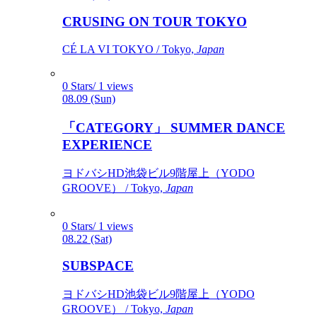
CRUSING ON TOUR TOKYO
CÉ LA VI TOKYO / Tokyo,
Japan
0 Stars/ 1 views
08.09 (Sun)
「CATEGORY」 SUMMER DANCE
EXPERIENCE
ヨドバシHD池袋ビル9階屋上（YODO
GROOVE） / Tokyo,
Japan
0 Stars/ 1 views
08.22 (Sat)
SUBSPACE
ヨドバシHD池袋ビル9階屋上（YODO
GROOVE） / Tokyo,
Japan