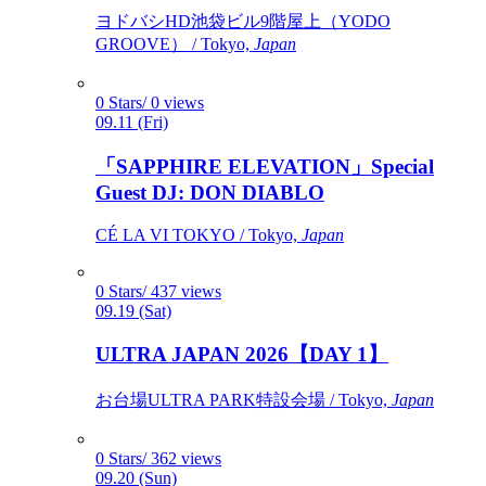
ヨドバシHD池袋ビル9階屋上（YODO
GROOVE） / Tokyo,
Japan
0 Stars/ 0 views
09.11 (Fri)
「SAPPHIRE ELEVATION」Special
Guest DJ: DON DIABLO
CÉ LA VI TOKYO / Tokyo,
Japan
0 Stars/ 437 views
09.19 (Sat)
ULTRA JAPAN 2026【DAY 1】
お台場ULTRA PARK特設会場 / Tokyo,
Japan
0 Stars/ 362 views
09.20 (Sun)