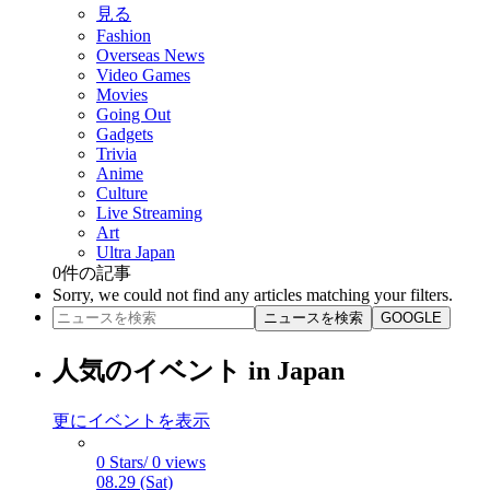
見る
Fashion
Overseas News
Video Games
Movies
Going Out
Gadgets
Trivia
Anime
Culture
Live Streaming
Art
Ultra Japan
0
件の記事
Sorry, we could not find any articles matching your filters.
ニュースを検索
GOOGLE
人気のイベント in Japan
更にイベントを表示
0 Stars/ 0 views
08.29 (Sat)