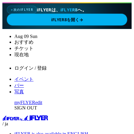
iFLYERは、
iFLYER8
へ。
次のIFLYER
✦
iFLYER8を開く
→
Aug
09
Sun
おすすめ
チケット
現在地
ログイン / 登録
イベント
バー
写真
myFLYER
edit
SIGN OUT
/ ja
iFLYER is also available in ENGLISH.