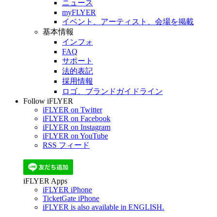
ニュース
myFLYER
イベント、アーティスト、会場を掲載
基本情報
インフォ
FAQ
サポート
法的表記
採用情報
ロゴ、ブランドガイドライン
Follow iFLYER
iFLYER on Twitter
iFLYER on Facebook
iFLYER on Instagram
iFLYER on YouTube
RSS フィード
iFLYER Apps
iFLYER iPhone
TicketGate iPhone
iFLYER is also available in ENGLISH.