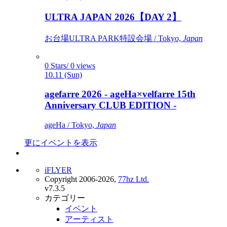
ULTRA JAPAN 2026【DAY 2】
お台場ULTRA PARK特設会場 / Tokyo,
Japan
0 Stars/ 0 views
10.11 (Sun)
agefarre 2026 - ageHa×velfarre 15th
Anniversary CLUB EDITION -
ageHa / Tokyo,
Japan
更にイベントを表示
iFLYER
Copyright 2006-2026,
77hz Ltd.
v7.3.5
カテゴリー
イベント
アーティスト