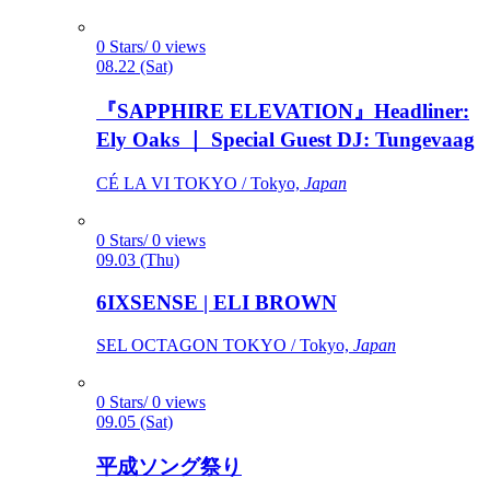
0 Stars/ 0 views
08.22 (Sat)
『SAPPHIRE ELEVATION』Headliner:
Ely Oaks ｜ Special Guest DJ: Tungevaag
CÉ LA VI TOKYO / Tokyo,
Japan
0 Stars/ 0 views
09.03 (Thu)
6IXSENSE | ELI BROWN
SEL OCTAGON TOKYO / Tokyo,
Japan
0 Stars/ 0 views
09.05 (Sat)
平成ソング祭り