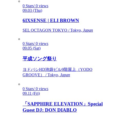
0 Stars/ 0 views
09.03 (Thu)
6IXSENSE | ELI BROWN
SEL OCTAGON TOKYO / Tokyo,
Japan
0 Stars/ 0 views
09.05 (Sat)
平成ソング祭り
ヨドバシHD池袋ビル9階屋上（YODO
GROOVE） / Tokyo,
Japan
0 Stars/ 0 views
09.11 (Fri)
「SAPPHIRE ELEVATION」Special
Guest DJ: DON DIABLO