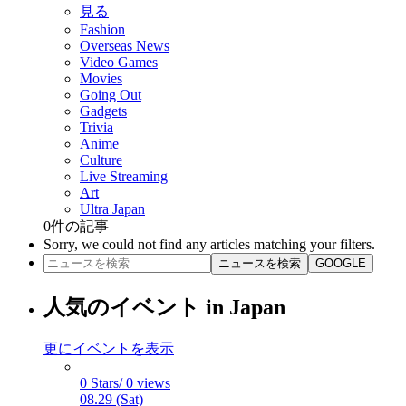
見る
Fashion
Overseas News
Video Games
Movies
Going Out
Gadgets
Trivia
Anime
Culture
Live Streaming
Art
Ultra Japan
0
件の記事
Sorry, we could not find any articles matching your filters.
ニュースを検索
GOOGLE
人気のイベント in Japan
更にイベントを表示
0 Stars/ 0 views
08.29 (Sat)