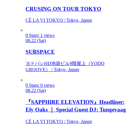
CRUSING ON TOUR TOKYO
CÉ LA VI TOKYO / Tokyo,
Japan
0 Stars/ 1 views
08.22 (Sat)
SUBSPACE
ヨドバシHD池袋ビル9階屋上（YODO
GROOVE） / Tokyo,
Japan
0 Stars/ 0 views
08.22 (Sat)
『SAPPHIRE ELEVATION』Headliner:
Ely Oaks ｜ Special Guest DJ: Tungevaag
CÉ LA VI TOKYO / Tokyo,
Japan