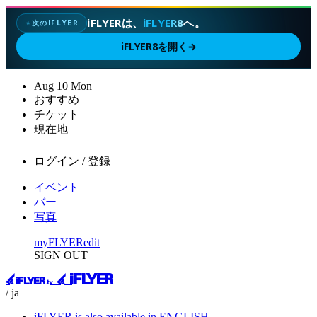
iFLYERは、
iFLYER8
へ。
次のIFLYER
✦
iFLYER8を開く
→
Aug
10
Mon
おすすめ
チケット
現在地
ログイン / 登録
イベント
バー
写真
myFLYER
edit
SIGN OUT
/ ja
iFLYER is also available in ENGLISH.