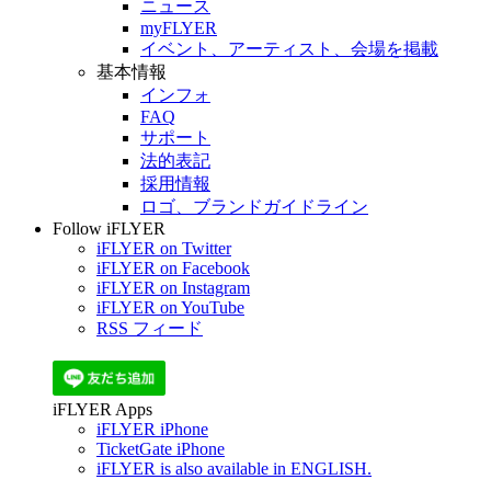
ニュース
myFLYER
イベント、アーティスト、会場を掲載
基本情報
インフォ
FAQ
サポート
法的表記
採用情報
ロゴ、ブランドガイドライン
Follow iFLYER
iFLYER on Twitter
iFLYER on Facebook
iFLYER on Instagram
iFLYER on YouTube
RSS フィード
iFLYER Apps
iFLYER iPhone
TicketGate iPhone
iFLYER is also available in ENGLISH.