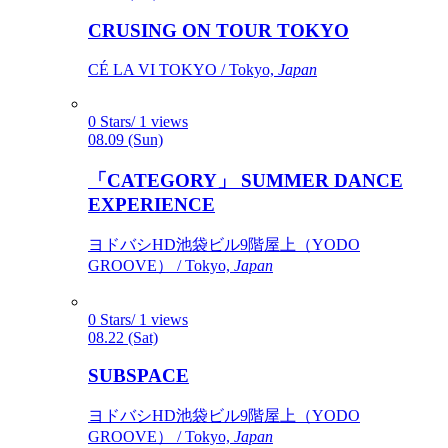
CRUSING ON TOUR TOKYO
CÉ LA VI TOKYO / Tokyo,
Japan
0 Stars/ 1 views
08.09 (Sun)
「CATEGORY」 SUMMER DANCE
EXPERIENCE
ヨドバシHD池袋ビル9階屋上（YODO
GROOVE） / Tokyo,
Japan
0 Stars/ 1 views
08.22 (Sat)
SUBSPACE
ヨドバシHD池袋ビル9階屋上（YODO
GROOVE） / Tokyo,
Japan