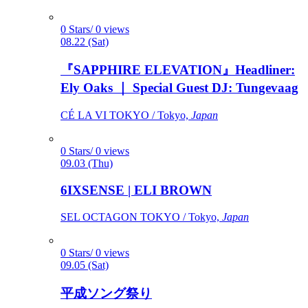
0 Stars/ 0 views
08.22 (Sat)
『SAPPHIRE ELEVATION』Headliner:
Ely Oaks ｜ Special Guest DJ: Tungevaag
CÉ LA VI TOKYO / Tokyo,
Japan
0 Stars/ 0 views
09.03 (Thu)
6IXSENSE | ELI BROWN
SEL OCTAGON TOKYO / Tokyo,
Japan
0 Stars/ 0 views
09.05 (Sat)
平成ソング祭り