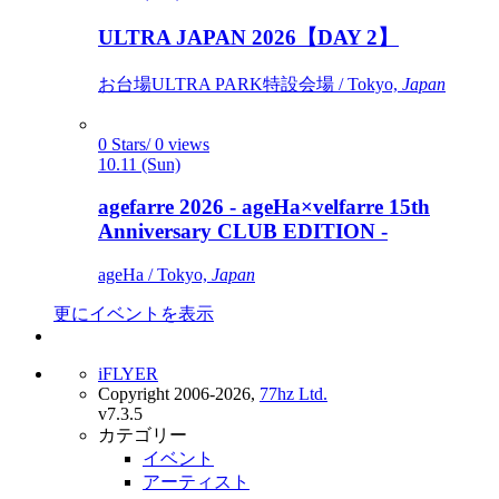
ULTRA JAPAN 2026【DAY 2】
お台場ULTRA PARK特設会場 / Tokyo,
Japan
0 Stars/ 0 views
10.11 (Sun)
agefarre 2026 - ageHa×velfarre 15th
Anniversary CLUB EDITION -
ageHa / Tokyo,
Japan
更にイベントを表示
iFLYER
Copyright 2006-2026,
77hz Ltd.
v7.3.5
カテゴリー
イベント
アーティスト