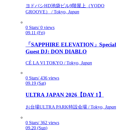
ヨドバシHD池袋ビル9階屋上（YODO
GROOVE） / Tokyo,
Japan
0 Stars/ 0 views
09.11 (Fri)
「SAPPHIRE ELEVATION」Special
Guest DJ: DON DIABLO
CÉ LA VI TOKYO / Tokyo,
Japan
0 Stars/ 436 views
09.19 (Sat)
ULTRA JAPAN 2026【DAY 1】
お台場ULTRA PARK特設会場 / Tokyo,
Japan
0 Stars/ 362 views
09.20 (Sun)