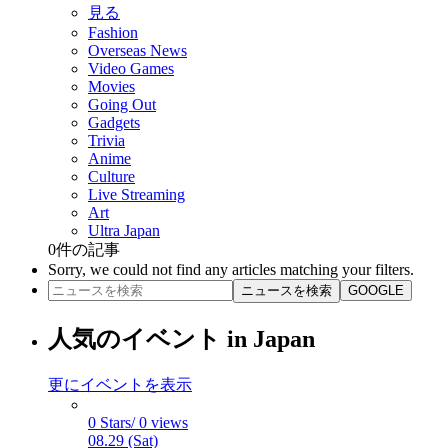
見る
Fashion
Overseas News
Video Games
Movies
Going Out
Gadgets
Trivia
Anime
Culture
Live Streaming
Art
Ultra Japan
0
件の記事
Sorry, we could not find any articles matching your filters.
ニュースを検索
GOOGLE
人気のイベント in Japan
更にイベントを表示
0 Stars/ 0 views
08.29 (Sat)