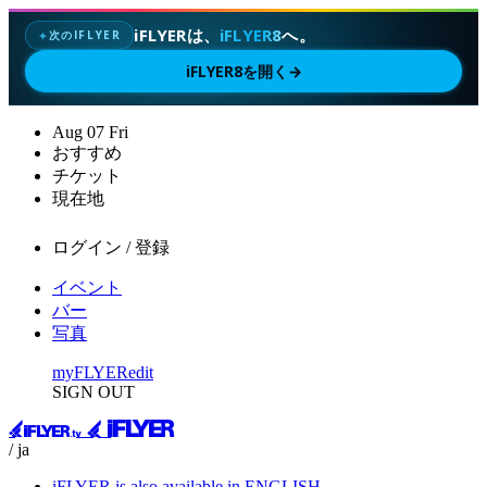
iFLYERは、
iFLYER8
へ。
次のIFLYER
✦
iFLYER8を開く
→
Aug
07
Fri
おすすめ
チケット
現在地
ログイン / 登録
イベント
バー
写真
myFLYER
edit
SIGN OUT
/ ja
iFLYER is also available in ENGLISH.