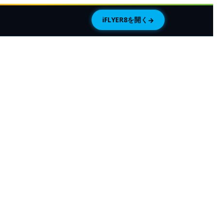
iFLYER8を開く
→