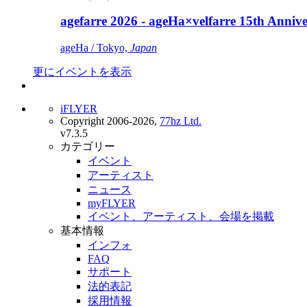
agefarre 2026 - ageHa×velfarre 15th Ann
ageHa / Tokyo,
Japan
更にイベントを表示
iFLYER
Copyright 2006-2026,
77hz Ltd.
v7.3.5
カテゴリー
イベント
アーティスト
ニュース
myFLYER
イベント、アーティスト、会場を掲載
基本情報
インフォ
FAQ
サポート
法的表記
採用情報