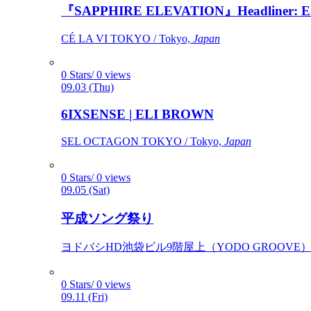
『SAPPHIRE ELEVATION』Headliner: Ely 
CÉ LA VI TOKYO / Tokyo,
Japan
0 Stars/ 0 views
09.03 (Thu)
6IXSENSE | ELI BROWN
SEL OCTAGON TOKYO / Tokyo,
Japan
0 Stars/ 0 views
09.05 (Sat)
平成ソング祭り
ヨドバシHD池袋ビル9階屋上（YODO GROOVE） / 
0 Stars/ 0 views
09.11 (Fri)