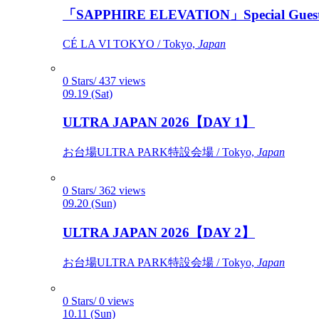
「SAPPHIRE ELEVATION」Special Gues
CÉ LA VI TOKYO / Tokyo,
Japan
0 Stars/ 437 views
09.19 (Sat)
ULTRA JAPAN 2026【DAY 1】
お台場ULTRA PARK特設会場 / Tokyo,
Japan
0 Stars/ 362 views
09.20 (Sun)
ULTRA JAPAN 2026【DAY 2】
お台場ULTRA PARK特設会場 / Tokyo,
Japan
0 Stars/ 0 views
10.11 (Sun)