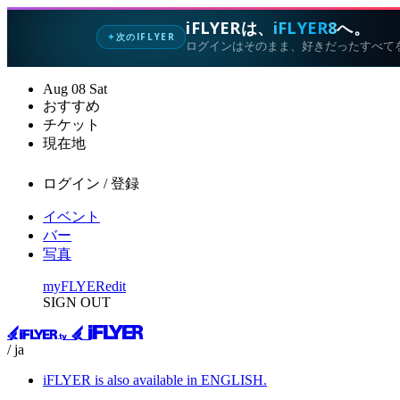
iFLYERは、
iFLYER8
へ。
次のIFLYER
✦
ログインはそのまま、好きだったすべて
Aug
08
Sat
おすすめ
チケット
現在地
ログイン / 登録
イベント
バー
写真
myFLYER
edit
SIGN OUT
/ ja
iFLYER is also available in ENGLISH.