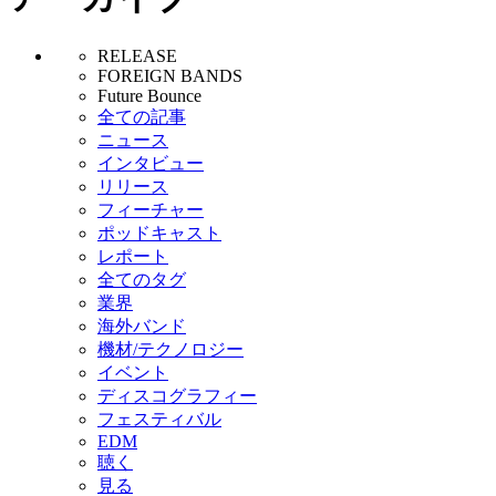
RELEASE
FOREIGN BANDS
Future Bounce
全ての記事
ニュース
インタビュー
リリース
フィーチャー
ポッドキャスト
レポート
全てのタグ
業界
海外バンド
機材/テクノロジー
イベント
ディスコグラフィー
フェスティバル
EDM
聴く
見る