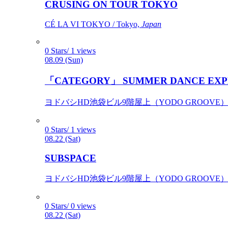
CRUSING ON TOUR TOKYO
CÉ LA VI TOKYO / Tokyo,
Japan
0 Stars/ 1 views
08.09 (Sun)
「CATEGORY」 SUMMER DANCE EXP
ヨドバシHD池袋ビル9階屋上（YODO GROOVE） / 
0 Stars/ 1 views
08.22 (Sat)
SUBSPACE
ヨドバシHD池袋ビル9階屋上（YODO GROOVE） / 
0 Stars/ 0 views
08.22 (Sat)