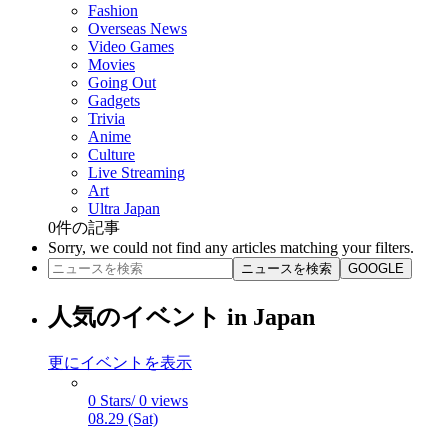
Fashion
Overseas News
Video Games
Movies
Going Out
Gadgets
Trivia
Anime
Culture
Live Streaming
Art
Ultra Japan
0
件の記事
Sorry, we could not find any articles matching your filters.
ニュースを検索
GOOGLE
人気のイベント in Japan
更にイベントを表示
0 Stars/ 0 views
08.29 (Sat)