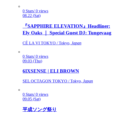
0 Stars/ 0 views
08.22 (Sat)
『SAPPHIRE ELEVATION』Headliner:
Ely Oaks ｜ Special Guest DJ: Tungevaag
CÉ LA VI TOKYO / Tokyo,
Japan
0 Stars/ 0 views
09.03 (Thu)
6IXSENSE | ELI BROWN
SEL OCTAGON TOKYO / Tokyo,
Japan
0 Stars/ 0 views
09.05 (Sat)
平成ソング祭り