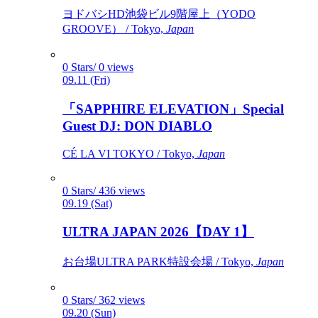
ヨドバシHD池袋ビル9階屋上（YODO
GROOVE） / Tokyo,
Japan
0 Stars/ 0 views
09.11 (Fri)
「SAPPHIRE ELEVATION」Special
Guest DJ: DON DIABLO
CÉ LA VI TOKYO / Tokyo,
Japan
0 Stars/ 436 views
09.19 (Sat)
ULTRA JAPAN 2026【DAY 1】
お台場ULTRA PARK特設会場 / Tokyo,
Japan
0 Stars/ 362 views
09.20 (Sun)