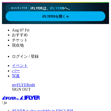
iFLYERは、
iFLYER8
へ。
次のIFLYER
✦
iFLYER8を開く
→
Aug
07
Fri
おすすめ
チケット
現在地
ログイン / 登録
イベント
バー
写真
myFLYER
edit
SIGN OUT
/ ja
iFLYER is also available in ENGLISH.