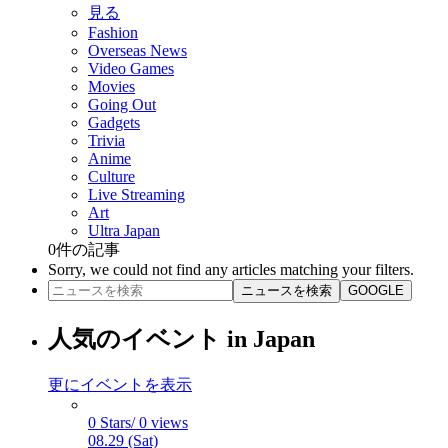
見る
Fashion
Overseas News
Video Games
Movies
Going Out
Gadgets
Trivia
Anime
Culture
Live Streaming
Art
Ultra Japan
0
件の記事
Sorry, we could not find any articles matching your filters.
ニュースを検索
GOOGLE
人気のイベント in Japan
更にイベントを表示
0 Stars/ 0 views
08.29 (Sat)