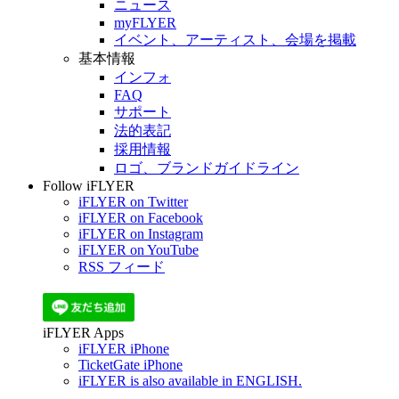
ニュース
myFLYER
イベント、アーティスト、会場を掲載
基本情報
インフォ
FAQ
サポート
法的表記
採用情報
ロゴ、ブランドガイドライン
Follow iFLYER
iFLYER on Twitter
iFLYER on Facebook
iFLYER on Instagram
iFLYER on YouTube
RSS フィード
iFLYER Apps
iFLYER iPhone
TicketGate iPhone
iFLYER is also available in ENGLISH.