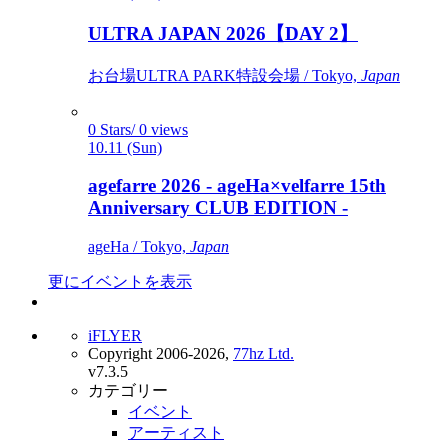
ULTRA JAPAN 2026【DAY 2】
お台場ULTRA PARK特設会場 / Tokyo,
Japan
0 Stars/ 0 views
10.11 (Sun)
agefarre 2026 - ageHa×velfarre 15th
Anniversary CLUB EDITION -
ageHa / Tokyo,
Japan
更にイベントを表示
iFLYER
Copyright 2006-2026,
77hz Ltd.
v7.3.5
カテゴリー
イベント
アーティスト