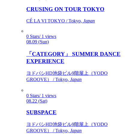
CRUSING ON TOUR TOKYO
CÉ LA VI TOKYO / Tokyo,
Japan
0 Stars/ 1 views
08.09 (Sun)
「CATEGORY」 SUMMER DANCE
EXPERIENCE
ヨドバシHD池袋ビル9階屋上（YODO
GROOVE） / Tokyo,
Japan
0 Stars/ 1 views
08.22 (Sat)
SUBSPACE
ヨドバシHD池袋ビル9階屋上（YODO
GROOVE） / Tokyo,
Japan