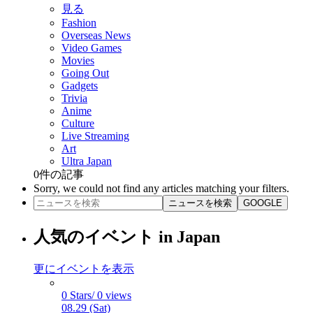
見る
Fashion
Overseas News
Video Games
Movies
Going Out
Gadgets
Trivia
Anime
Culture
Live Streaming
Art
Ultra Japan
0
件の記事
Sorry, we could not find any articles matching your filters.
ニュースを検索
GOOGLE
人気のイベント in Japan
更にイベントを表示
0 Stars/ 0 views
08.29 (Sat)