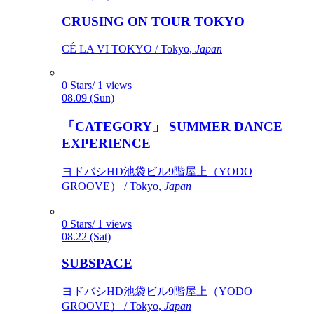
CRUSING ON TOUR TOKYO
CÉ LA VI TOKYO / Tokyo,
Japan
0 Stars/ 1 views
08.09 (Sun)
「CATEGORY」 SUMMER DANCE
EXPERIENCE
ヨドバシHD池袋ビル9階屋上（YODO
GROOVE） / Tokyo,
Japan
0 Stars/ 1 views
08.22 (Sat)
SUBSPACE
ヨドバシHD池袋ビル9階屋上（YODO
GROOVE） / Tokyo,
Japan