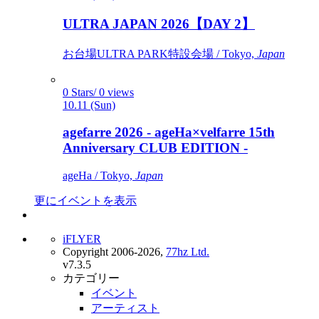
ULTRA JAPAN 2026【DAY 2】
お台場ULTRA PARK特設会場 / Tokyo,
Japan
0 Stars/ 0 views
10.11 (Sun)
agefarre 2026 - ageHa×velfarre 15th
Anniversary CLUB EDITION -
ageHa / Tokyo,
Japan
更にイベントを表示
iFLYER
Copyright 2006-2026,
77hz Ltd.
v7.3.5
カテゴリー
イベント
アーティスト