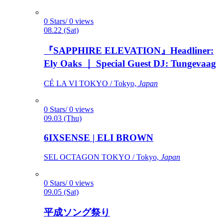
0 Stars/ 0 views
08.22 (Sat)
『SAPPHIRE ELEVATION』Headliner:
Ely Oaks ｜ Special Guest DJ: Tungevaag
CÉ LA VI TOKYO / Tokyo,
Japan
0 Stars/ 0 views
09.03 (Thu)
6IXSENSE | ELI BROWN
SEL OCTAGON TOKYO / Tokyo,
Japan
0 Stars/ 0 views
09.05 (Sat)
平成ソング祭り