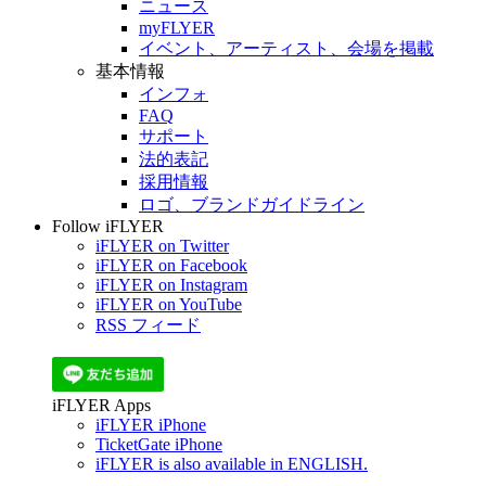
ニュース
myFLYER
イベント、アーティスト、会場を掲載
基本情報
インフォ
FAQ
サポート
法的表記
採用情報
ロゴ、ブランドガイドライン
Follow iFLYER
iFLYER on Twitter
iFLYER on Facebook
iFLYER on Instagram
iFLYER on YouTube
RSS フィード
iFLYER Apps
iFLYER iPhone
TicketGate iPhone
iFLYER is also available in ENGLISH.