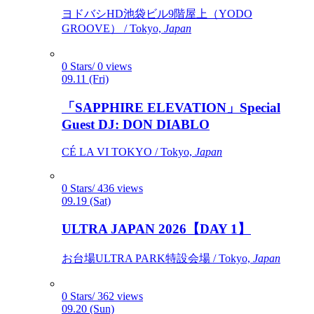
ヨドバシHD池袋ビル9階屋上（YODO
GROOVE） / Tokyo,
Japan
0 Stars/ 0 views
09.11 (Fri)
「SAPPHIRE ELEVATION」Special
Guest DJ: DON DIABLO
CÉ LA VI TOKYO / Tokyo,
Japan
0 Stars/ 436 views
09.19 (Sat)
ULTRA JAPAN 2026【DAY 1】
お台場ULTRA PARK特設会場 / Tokyo,
Japan
0 Stars/ 362 views
09.20 (Sun)