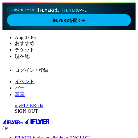
iFLYERは、
iFLYER8
へ。
次のIFLYER
✦
iFLYER8を開く
→
Aug
07
Fri
おすすめ
チケット
現在地
ログイン / 登録
イベント
バー
写真
myFLYER
edit
SIGN OUT
/ ja
iFLYER is also available in ENGLISH.