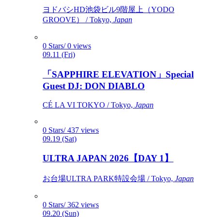
ヨドバシHD池袋ビル9階屋上（YODO
GROOVE） / Tokyo,
Japan
0 Stars/ 0 views
09.11 (Fri)
「SAPPHIRE ELEVATION」Special
Guest DJ: DON DIABLO
CÉ LA VI TOKYO / Tokyo,
Japan
0 Stars/ 437 views
09.19 (Sat)
ULTRA JAPAN 2026【DAY 1】
お台場ULTRA PARK特設会場 / Tokyo,
Japan
0 Stars/ 362 views
09.20 (Sun)