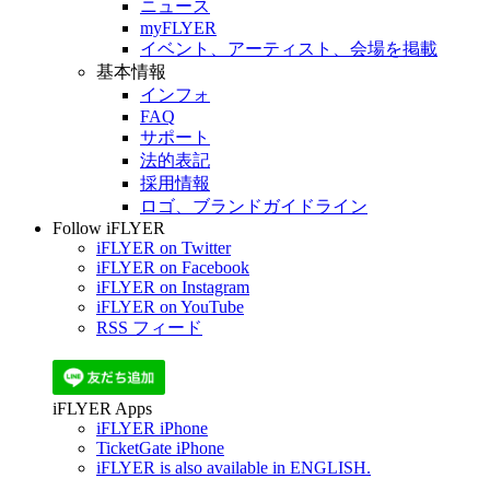
ニュース
myFLYER
イベント、アーティスト、会場を掲載
基本情報
インフォ
FAQ
サポート
法的表記
採用情報
ロゴ、ブランドガイドライン
Follow iFLYER
iFLYER on Twitter
iFLYER on Facebook
iFLYER on Instagram
iFLYER on YouTube
RSS フィード
iFLYER Apps
iFLYER iPhone
TicketGate iPhone
iFLYER is also available in ENGLISH.