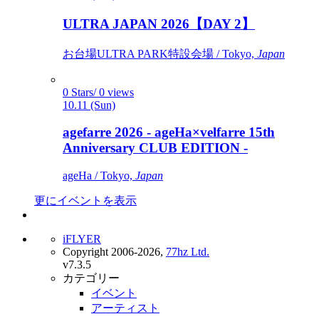
ULTRA JAPAN 2026【DAY 2】
お台場ULTRA PARK特設会場 / Tokyo,
Japan
0 Stars/ 0 views
10.11 (Sun)
agefarre 2026 - ageHa×velfarre 15th
Anniversary CLUB EDITION -
ageHa / Tokyo,
Japan
更にイベントを表示
iFLYER
Copyright 2006-2026,
77hz Ltd.
v7.3.5
カテゴリー
イベント
アーティスト