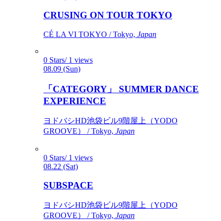
CRUSING ON TOUR TOKYO
CÉ LA VI TOKYO / Tokyo,
Japan
0 Stars/ 1 views
08.09 (Sun)
「CATEGORY」 SUMMER DANCE
EXPERIENCE
ヨドバシHD池袋ビル9階屋上（YODO
GROOVE） / Tokyo,
Japan
0 Stars/ 1 views
08.22 (Sat)
SUBSPACE
ヨドバシHD池袋ビル9階屋上（YODO
GROOVE） / Tokyo,
Japan