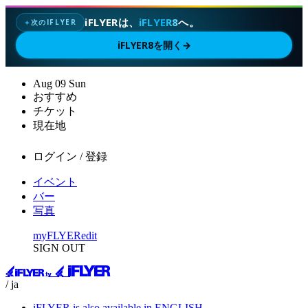
iFLYERは、
iFLYER8
へ。
次のIFLYER
✦
iFLYER8を開く
→
Aug
09
Sun
おすすめ
チケット
現在地
ログイン / 登録
イベント
バー
写真
myFLYER
edit
SIGN OUT
/ ja
iFLYER is also available in ENGLISH.