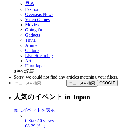
見る
Fashion
Overseas News
Video Games
Movies
Going Out
Gadgets
Trivia
Anime
Culture
Live Streaming
Art
Ultra Japan
0
件の記事
Sorry, we could not find any articles matching your filters.
ニュースを検索
GOOGLE
人気のイベント in Japan
更にイベントを表示
0 Stars/ 0 views
08.29 (Sat)