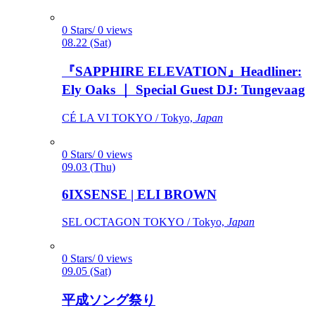
0 Stars/ 0 views
08.22 (Sat)
『SAPPHIRE ELEVATION』Headliner:
Ely Oaks ｜ Special Guest DJ: Tungevaag
CÉ LA VI TOKYO / Tokyo,
Japan
0 Stars/ 0 views
09.03 (Thu)
6IXSENSE | ELI BROWN
SEL OCTAGON TOKYO / Tokyo,
Japan
0 Stars/ 0 views
09.05 (Sat)
平成ソング祭り