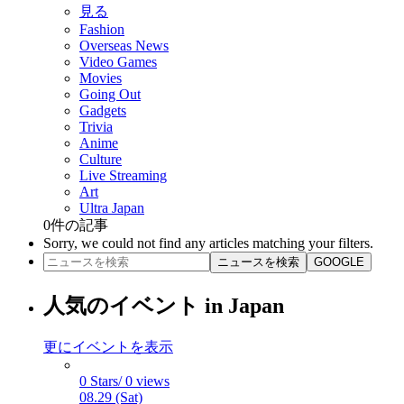
見る
Fashion
Overseas News
Video Games
Movies
Going Out
Gadgets
Trivia
Anime
Culture
Live Streaming
Art
Ultra Japan
0
件の記事
Sorry, we could not find any articles matching your filters.
ニュースを検索
GOOGLE
人気のイベント in Japan
更にイベントを表示
0 Stars/ 0 views
08.29 (Sat)