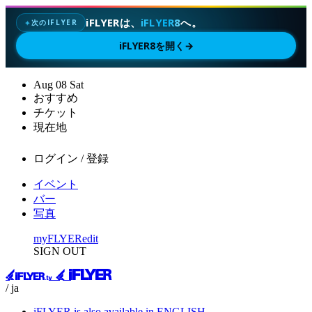
iFLYERは、
iFLYER8
へ。
次のIFLYER
✦
iFLYER8を開く
→
Aug
08
Sat
おすすめ
チケット
現在地
ログイン / 登録
イベント
バー
写真
myFLYER
edit
SIGN OUT
/ ja
iFLYER is also available in ENGLISH.