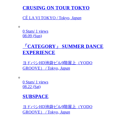
CRUSING ON TOUR TOKYO
CÉ LA VI TOKYO / Tokyo,
Japan
0 Stars/ 1 views
08.09 (Sun)
「CATEGORY」 SUMMER DANCE
EXPERIENCE
ヨドバシHD池袋ビル9階屋上（YODO
GROOVE） / Tokyo,
Japan
0 Stars/ 1 views
08.22 (Sat)
SUBSPACE
ヨドバシHD池袋ビル9階屋上（YODO
GROOVE） / Tokyo,
Japan