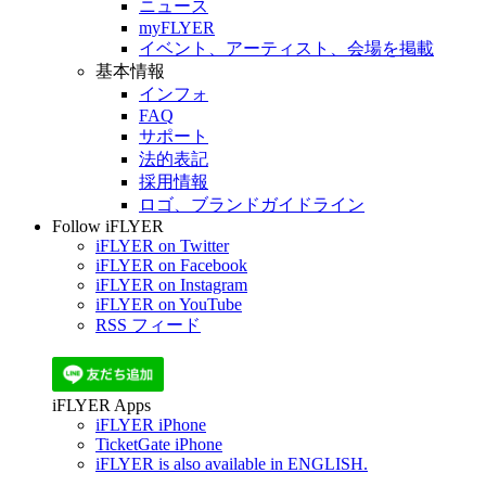
ニュース
myFLYER
イベント、アーティスト、会場を掲載
基本情報
インフォ
FAQ
サポート
法的表記
採用情報
ロゴ、ブランドガイドライン
Follow iFLYER
iFLYER on Twitter
iFLYER on Facebook
iFLYER on Instagram
iFLYER on YouTube
RSS フィード
iFLYER Apps
iFLYER iPhone
TicketGate iPhone
iFLYER is also available in ENGLISH.