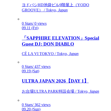
ヨドバシHD池袋ビル9階屋上（YODO
GROOVE） / Tokyo,
Japan
0 Stars/ 0 views
09.11 (Fri)
「SAPPHIRE ELEVATION」Special
Guest DJ: DON DIABLO
CÉ LA VI TOKYO / Tokyo,
Japan
0 Stars/ 437 views
09.19 (Sat)
ULTRA JAPAN 2026【DAY 1】
お台場ULTRA PARK特設会場 / Tokyo,
Japan
0 Stars/ 362 views
09.20 (Sun)