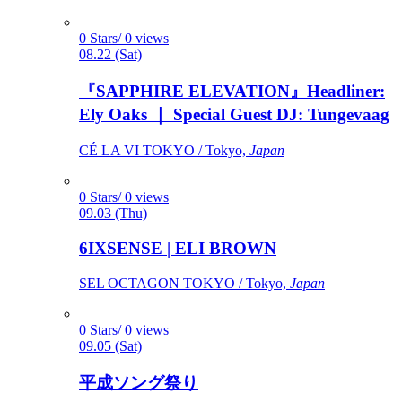
0 Stars/ 0 views
08.22 (Sat)
『SAPPHIRE ELEVATION』Headliner:
Ely Oaks ｜ Special Guest DJ: Tungevaag
CÉ LA VI TOKYO / Tokyo,
Japan
0 Stars/ 0 views
09.03 (Thu)
6IXSENSE | ELI BROWN
SEL OCTAGON TOKYO / Tokyo,
Japan
0 Stars/ 0 views
09.05 (Sat)
平成ソング祭り