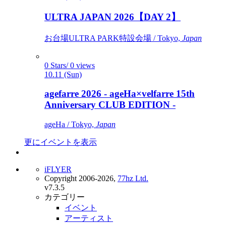
ULTRA JAPAN 2026【DAY 2】
お台場ULTRA PARK特設会場 / Tokyo,
Japan
0 Stars/ 0 views
10.11 (Sun)
agefarre 2026 - ageHa×velfarre 15th
Anniversary CLUB EDITION -
ageHa / Tokyo,
Japan
更にイベントを表示
iFLYER
Copyright 2006-2026,
77hz Ltd.
v7.3.5
カテゴリー
イベント
アーティスト