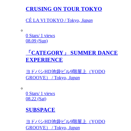
CRUSING ON TOUR TOKYO
CÉ LA VI TOKYO / Tokyo,
Japan
0 Stars/ 1 views
08.09 (Sun)
「CATEGORY」 SUMMER DANCE
EXPERIENCE
ヨドバシHD池袋ビル9階屋上（YODO
GROOVE） / Tokyo,
Japan
0 Stars/ 1 views
08.22 (Sat)
SUBSPACE
ヨドバシHD池袋ビル9階屋上（YODO
GROOVE） / Tokyo,
Japan