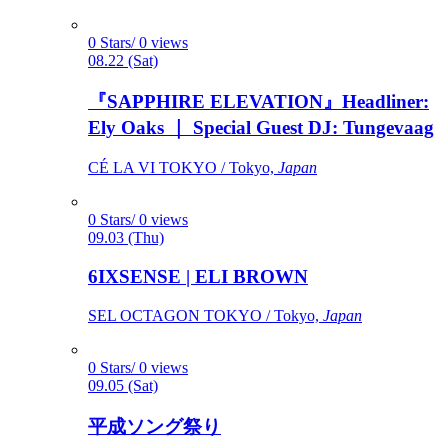
0 Stars/ 0 views
08.22 (Sat)
『SAPPHIRE ELEVATION』Headliner:
Ely Oaks ｜ Special Guest DJ: Tungevaag
CÉ LA VI TOKYO / Tokyo,
Japan
0 Stars/ 0 views
09.03 (Thu)
6IXSENSE | ELI BROWN
SEL OCTAGON TOKYO / Tokyo,
Japan
0 Stars/ 0 views
09.05 (Sat)
平成ソング祭り