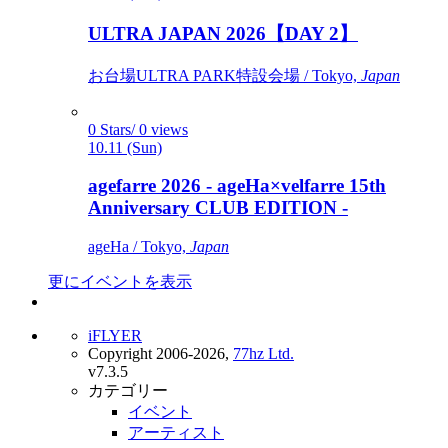
ULTRA JAPAN 2026【DAY 2】
お台場ULTRA PARK特設会場 / Tokyo,
Japan
0 Stars/ 0 views
10.11 (Sun)
agefarre 2026 - ageHa×velfarre 15th
Anniversary CLUB EDITION -
ageHa / Tokyo,
Japan
更にイベントを表示
iFLYER
Copyright 2006-2026,
77hz Ltd.
v7.3.5
カテゴリー
イベント
アーティスト