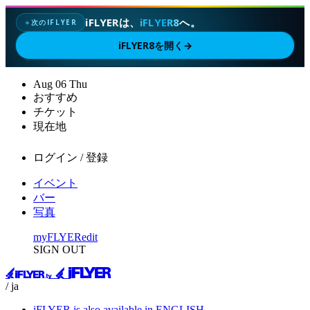
iFLYERは、
iFLYER8
へ。
次のIFLYER
✦
iFLYER8を開く
→
Aug
06
Thu
おすすめ
チケット
現在地
ログイン / 登録
イベント
バー
写真
myFLYER
edit
SIGN OUT
/ ja
iFLYER is also available in ENGLISH.