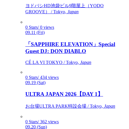
ヨドバシHD池袋ビル9階屋上（YODO
GROOVE） / Tokyo,
Japan
0 Stars/ 0 views
09.11 (Fri)
「SAPPHIRE ELEVATION」Special
Guest DJ: DON DIABLO
CÉ LA VI TOKYO / Tokyo,
Japan
0 Stars/ 434 views
09.19 (Sat)
ULTRA JAPAN 2026【DAY 1】
お台場ULTRA PARK特設会場 / Tokyo,
Japan
0 Stars/ 362 views
09.20 (Sun)