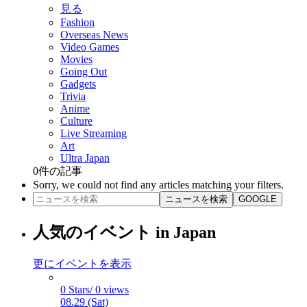
見る
Fashion
Overseas News
Video Games
Movies
Going Out
Gadgets
Trivia
Anime
Culture
Live Streaming
Art
Ultra Japan
0
件の記事
Sorry, we could not find any articles matching your filters.
ニュースを検索
GOOGLE
人気のイベント in Japan
更にイベントを表示
0 Stars/ 0 views
08.29 (Sat)