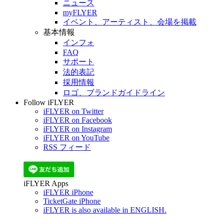
ニュース
myFLYER
イベント、アーティスト、会場を掲載
基本情報
インフォ
FAQ
サポート
法的表記
採用情報
ロゴ、ブランドガイドライン
Follow iFLYER
iFLYER on Twitter
iFLYER on Facebook
iFLYER on Instagram
iFLYER on YouTube
RSS フィード
iFLYER Apps
iFLYER iPhone
TicketGate iPhone
iFLYER is also available in ENGLISH.