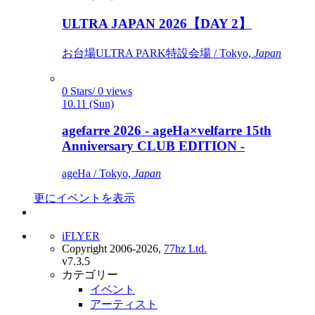
ULTRA JAPAN 2026【DAY 2】
お台場ULTRA PARK特設会場 / Tokyo,
Japan
0 Stars/ 0 views
10.11 (Sun)
agefarre 2026 - ageHa×velfarre 15th
Anniversary CLUB EDITION -
ageHa / Tokyo,
Japan
更にイベントを表示
iFLYER
Copyright 2006-2026,
77hz Ltd.
v7.3.5
カテゴリー
イベント
アーティスト