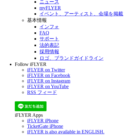
ニュース
myFLYER
イベント、アーティスト、会場を掲載
基本情報
インフォ
FAQ
サポート
法的表記
採用情報
ロゴ、ブランドガイドライン
Follow iFLYER
iFLYER on Twitter
iFLYER on Facebook
iFLYER on Instagram
iFLYER on YouTube
RSS フィード
iFLYER Apps
iFLYER iPhone
TicketGate iPhone
iFLYER is also available in ENGLISH.