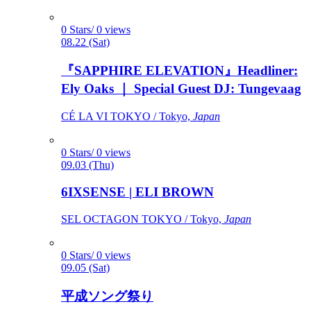
0 Stars/ 0 views
08.22 (Sat)
『SAPPHIRE ELEVATION』Headliner:
Ely Oaks ｜ Special Guest DJ: Tungevaag
CÉ LA VI TOKYO / Tokyo,
Japan
0 Stars/ 0 views
09.03 (Thu)
6IXSENSE | ELI BROWN
SEL OCTAGON TOKYO / Tokyo,
Japan
0 Stars/ 0 views
09.05 (Sat)
平成ソング祭り