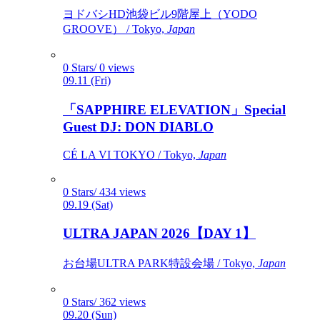
ヨドバシHD池袋ビル9階屋上（YODO
GROOVE） / Tokyo,
Japan
0 Stars/ 0 views
09.11 (Fri)
「SAPPHIRE ELEVATION」Special
Guest DJ: DON DIABLO
CÉ LA VI TOKYO / Tokyo,
Japan
0 Stars/ 434 views
09.19 (Sat)
ULTRA JAPAN 2026【DAY 1】
お台場ULTRA PARK特設会場 / Tokyo,
Japan
0 Stars/ 362 views
09.20 (Sun)