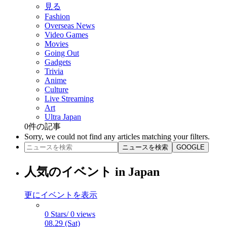
見る
Fashion
Overseas News
Video Games
Movies
Going Out
Gadgets
Trivia
Anime
Culture
Live Streaming
Art
Ultra Japan
0
件の記事
Sorry, we could not find any articles matching your filters.
ニュースを検索
GOOGLE
人気のイベント in Japan
更にイベントを表示
0 Stars/ 0 views
08.29 (Sat)