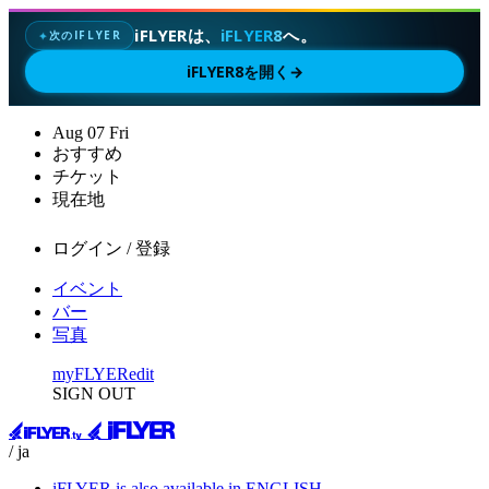
iFLYERは、
iFLYER8
へ。
次のIFLYER
✦
iFLYER8を開く
→
Aug
07
Fri
おすすめ
チケット
現在地
ログイン / 登録
イベント
バー
写真
myFLYER
edit
SIGN OUT
/ ja
iFLYER is also available in ENGLISH.