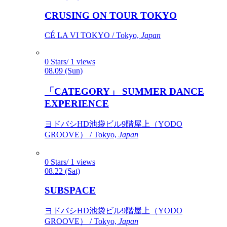
CRUSING ON TOUR TOKYO
CÉ LA VI TOKYO / Tokyo,
Japan
0 Stars/ 1 views
08.09 (Sun)
「CATEGORY」 SUMMER DANCE
EXPERIENCE
ヨドバシHD池袋ビル9階屋上（YODO
GROOVE） / Tokyo,
Japan
0 Stars/ 1 views
08.22 (Sat)
SUBSPACE
ヨドバシHD池袋ビル9階屋上（YODO
GROOVE） / Tokyo,
Japan