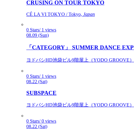
CRUSING ON TOUR TOKYO
CÉ LA VI TOKYO / Tokyo,
Japan
0 Stars/ 1 views
08.09 (Sun)
「CATEGORY」 SUMMER DANCE EXP
ヨドバシHD池袋ビル9階屋上（YODO GROOVE） / 
0 Stars/ 1 views
08.22 (Sat)
SUBSPACE
ヨドバシHD池袋ビル9階屋上（YODO GROOVE） / 
0 Stars/ 0 views
08.22 (Sat)