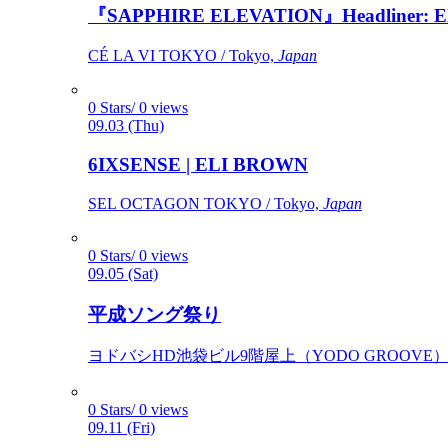
『SAPPHIRE ELEVATION』Headliner: Ely 
CÉ LA VI TOKYO / Tokyo,
Japan
0 Stars/ 0 views
09.03 (Thu)
6IXSENSE | ELI BROWN
SEL OCTAGON TOKYO / Tokyo,
Japan
0 Stars/ 0 views
09.05 (Sat)
平成ソング祭り
ヨドバシHD池袋ビル9階屋上（YODO GROOVE） / 
0 Stars/ 0 views
09.11 (Fri)