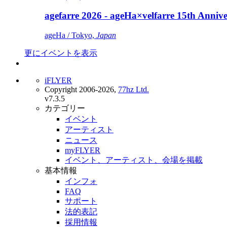
agefarre 2026 - ageHa×velfarre 15th Ann
ageHa / Tokyo,
Japan
更にイベントを表示
iFLYER
Copyright 2006-2026,
77hz Ltd.
v7.3.5
カテゴリー
イベント
アーティスト
ニュース
myFLYER
イベント、アーティスト、会場を掲載
基本情報
インフォ
FAQ
サポート
法的表記
採用情報