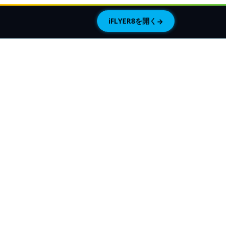
iFLYER8を開く
→