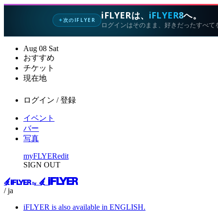
iFLYERは、
iFLYER8
へ。
次のIFLYER
✦
ログインはそのまま、好きだったすべて
Aug
08
Sat
おすすめ
チケット
現在地
ログイン / 登録
イベント
バー
写真
myFLYER
edit
SIGN OUT
/ ja
iFLYER is also available in ENGLISH.