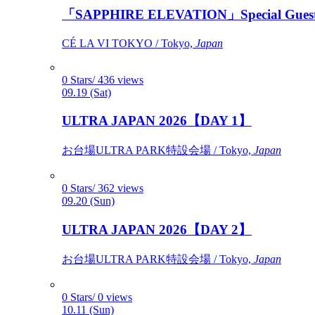
「SAPPHIRE ELEVATION」Special Gues
CÉ LA VI TOKYO / Tokyo,
Japan
0 Stars/ 436 views
09.19 (Sat)
ULTRA JAPAN 2026【DAY 1】
お台場ULTRA PARK特設会場 / Tokyo,
Japan
0 Stars/ 362 views
09.20 (Sun)
ULTRA JAPAN 2026【DAY 2】
お台場ULTRA PARK特設会場 / Tokyo,
Japan
0 Stars/ 0 views
10.11 (Sun)