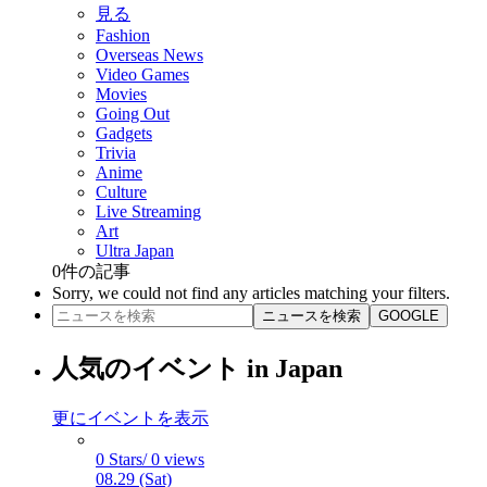
見る
Fashion
Overseas News
Video Games
Movies
Going Out
Gadgets
Trivia
Anime
Culture
Live Streaming
Art
Ultra Japan
0
件の記事
Sorry, we could not find any articles matching your filters.
ニュースを検索
GOOGLE
人気のイベント in Japan
更にイベントを表示
0 Stars/ 0 views
08.29 (Sat)