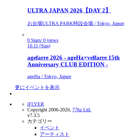
ULTRA JAPAN 2026【DAY 2】
お台場ULTRA PARK特設会場 / Tokyo,
Japan
0 Stars/ 0 views
10.11 (Sun)
agefarre 2026 - ageHa×velfarre 15th
Anniversary CLUB EDITION -
ageHa / Tokyo,
Japan
更にイベントを表示
iFLYER
Copyright 2006-2026,
77hz Ltd.
v7.3.5
カテゴリー
イベント
アーティスト