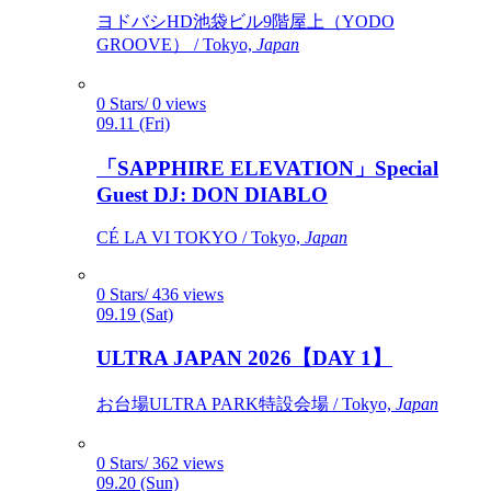
ヨドバシHD池袋ビル9階屋上（YODO
GROOVE） / Tokyo,
Japan
0 Stars/ 0 views
09.11 (Fri)
「SAPPHIRE ELEVATION」Special
Guest DJ: DON DIABLO
CÉ LA VI TOKYO / Tokyo,
Japan
0 Stars/ 436 views
09.19 (Sat)
ULTRA JAPAN 2026【DAY 1】
お台場ULTRA PARK特設会場 / Tokyo,
Japan
0 Stars/ 362 views
09.20 (Sun)