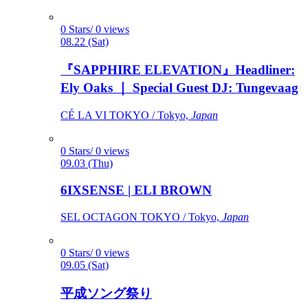
0 Stars/ 0 views
08.22 (Sat)
『SAPPHIRE ELEVATION』Headliner:
Ely Oaks ｜ Special Guest DJ: Tungevaag
CÉ LA VI TOKYO / Tokyo,
Japan
0 Stars/ 0 views
09.03 (Thu)
6IXSENSE | ELI BROWN
SEL OCTAGON TOKYO / Tokyo,
Japan
0 Stars/ 0 views
09.05 (Sat)
平成ソング祭り