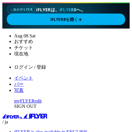
iFLYERは、
iFLYER8
へ。
次のIFLYER
✦
iFLYER8を開く
→
Aug
08
Sat
おすすめ
チケット
現在地
ログイン / 登録
イベント
バー
写真
myFLYER
edit
SIGN OUT
/ ja
iFLYER is also available in ENGLISH.