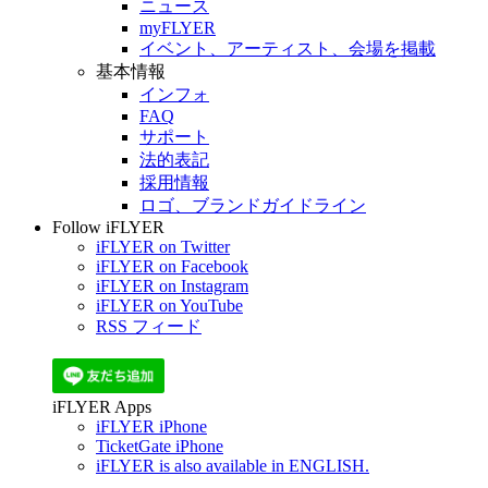
ニュース
myFLYER
イベント、アーティスト、会場を掲載
基本情報
インフォ
FAQ
サポート
法的表記
採用情報
ロゴ、ブランドガイドライン
Follow iFLYER
iFLYER on Twitter
iFLYER on Facebook
iFLYER on Instagram
iFLYER on YouTube
RSS フィード
iFLYER Apps
iFLYER iPhone
TicketGate iPhone
iFLYER is also available in ENGLISH.