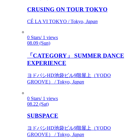
CRUSING ON TOUR TOKYO
CÉ LA VI TOKYO / Tokyo,
Japan
0 Stars/ 1 views
08.09 (Sun)
「CATEGORY」 SUMMER DANCE
EXPERIENCE
ヨドバシHD池袋ビル9階屋上（YODO
GROOVE） / Tokyo,
Japan
0 Stars/ 1 views
08.22 (Sat)
SUBSPACE
ヨドバシHD池袋ビル9階屋上（YODO
GROOVE） / Tokyo,
Japan