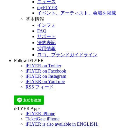
ニュース
myFLYER
イベント、アーティスト、会場を掲載
基本情報
インフォ
FAQ
サポート
法的表記
採用情報
ロゴ、ブランドガイドライン
Follow iFLYER
iFLYER on Twitter
iFLYER on Facebook
iFLYER on Instagram
iFLYER on YouTube
RSS フィード
iFLYER Apps
iFLYER iPhone
TicketGate iPhone
iFLYER is also available in ENGLISH.