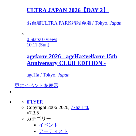
ULTRA JAPAN 2026【DAY 2】
お台場ULTRA PARK特設会場 / Tokyo,
Japan
0 Stars/ 0 views
10.11 (Sun)
agefarre 2026 - ageHa×velfarre 15th
Anniversary CLUB EDITION -
ageHa / Tokyo,
Japan
更にイベントを表示
iFLYER
Copyright 2006-2026,
77hz Ltd.
v7.3.5
カテゴリー
イベント
アーティスト