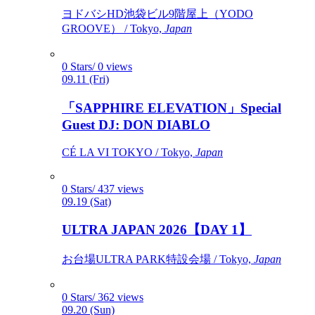
ヨドバシHD池袋ビル9階屋上（YODO
GROOVE） / Tokyo,
Japan
0 Stars/ 0 views
09.11 (Fri)
「SAPPHIRE ELEVATION」Special
Guest DJ: DON DIABLO
CÉ LA VI TOKYO / Tokyo,
Japan
0 Stars/ 437 views
09.19 (Sat)
ULTRA JAPAN 2026【DAY 1】
お台場ULTRA PARK特設会場 / Tokyo,
Japan
0 Stars/ 362 views
09.20 (Sun)