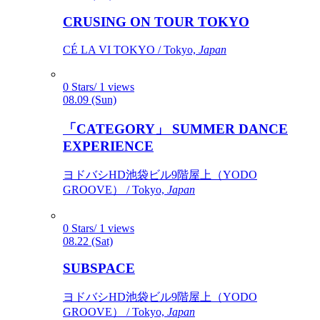
CRUSING ON TOUR TOKYO
CÉ LA VI TOKYO / Tokyo,
Japan
0 Stars/ 1 views
08.09 (Sun)
「CATEGORY」 SUMMER DANCE
EXPERIENCE
ヨドバシHD池袋ビル9階屋上（YODO
GROOVE） / Tokyo,
Japan
0 Stars/ 1 views
08.22 (Sat)
SUBSPACE
ヨドバシHD池袋ビル9階屋上（YODO
GROOVE） / Tokyo,
Japan