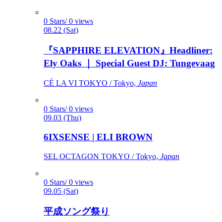
0 Stars/ 0 views
08.22 (Sat)
『SAPPHIRE ELEVATION』Headliner:
Ely Oaks ｜ Special Guest DJ: Tungevaag
CÉ LA VI TOKYO / Tokyo,
Japan
0 Stars/ 0 views
09.03 (Thu)
6IXSENSE | ELI BROWN
SEL OCTAGON TOKYO / Tokyo,
Japan
0 Stars/ 0 views
09.05 (Sat)
平成ソング祭り