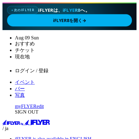
iFLYERは、
iFLYER8
へ。
次のIFLYER
✦
iFLYER8を開く
→
Aug
09
Sun
おすすめ
チケット
現在地
ログイン / 登録
イベント
バー
写真
myFLYER
edit
SIGN OUT
/ ja
iFLYER is also available in ENGLISH.