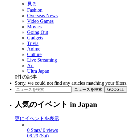
見る
Fashion
Overseas News
Video Games
Movies
Going Out
Gadgets
Trivia
Anime
Culture
Live Streaming
Art
Ultra Japan
0
件の記事
Sorry, we could not find any articles matching your filters.
ニュースを検索
GOOGLE
人気のイベント in Japan
更にイベントを表示
0 Stars/ 0 views
08.29 (Sat)