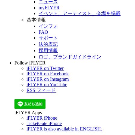
ニュース
myFLYER
イベント、アーティスト、会場を掲載
基本情報
インフォ
FAQ
サポート
法的表記
採用情報
ロゴ、ブランドガイドライン
Follow iFLYER
iFLYER on Twitter
iFLYER on Facebook
iFLYER on Instagram
iFLYER on YouTube
RSS フィード
iFLYER Apps
iFLYER iPhone
TicketGate iPhone
iFLYER is also available in ENGLISH.