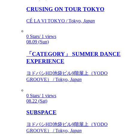
CRUSING ON TOUR TOKYO
CÉ LA VI TOKYO / Tokyo,
Japan
0 Stars/ 1 views
08.09 (Sun)
「CATEGORY」 SUMMER DANCE
EXPERIENCE
ヨドバシHD池袋ビル9階屋上（YODO
GROOVE） / Tokyo,
Japan
0 Stars/ 1 views
08.22 (Sat)
SUBSPACE
ヨドバシHD池袋ビル9階屋上（YODO
GROOVE） / Tokyo,
Japan