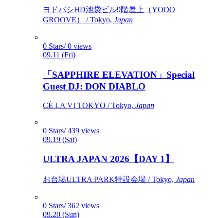
ヨドバシHD池袋ビル9階屋上（YODO
GROOVE） / Tokyo,
Japan
0 Stars/ 0 views
09.11 (Fri)
「SAPPHIRE ELEVATION」Special
Guest DJ: DON DIABLO
CÉ LA VI TOKYO / Tokyo,
Japan
0 Stars/ 439 views
09.19 (Sat)
ULTRA JAPAN 2026【DAY 1】
お台場ULTRA PARK特設会場 / Tokyo,
Japan
0 Stars/ 362 views
09.20 (Sun)