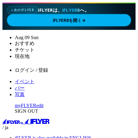
iFLYERは、
iFLYER8
へ。
次のIFLYER
✦
iFLYER8を開く
→
Aug
09
Sun
おすすめ
チケット
現在地
ログイン / 登録
イベント
バー
写真
myFLYER
edit
SIGN OUT
/ ja
iFLYER is also available in ENGLISH.