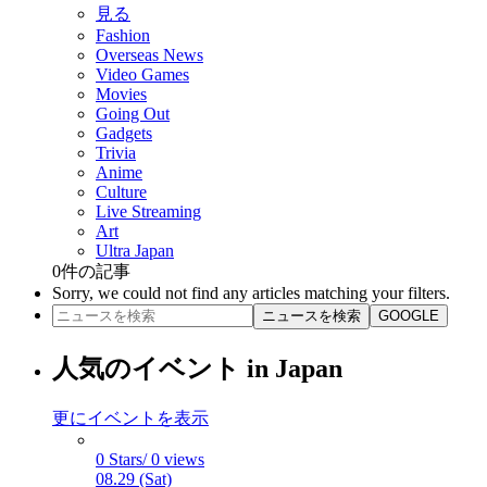
見る
Fashion
Overseas News
Video Games
Movies
Going Out
Gadgets
Trivia
Anime
Culture
Live Streaming
Art
Ultra Japan
0
件の記事
Sorry, we could not find any articles matching your filters.
ニュースを検索
GOOGLE
人気のイベント in Japan
更にイベントを表示
0 Stars/ 0 views
08.29 (Sat)