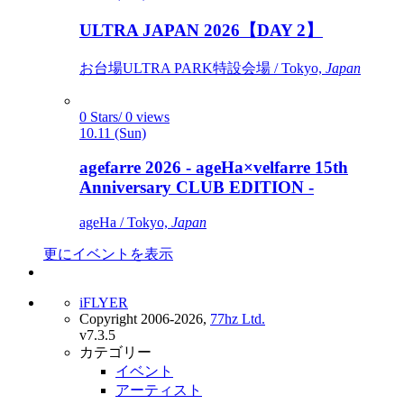
ULTRA JAPAN 2026【DAY 2】
お台場ULTRA PARK特設会場 / Tokyo,
Japan
0 Stars/ 0 views
10.11 (Sun)
agefarre 2026 - ageHa×velfarre 15th
Anniversary CLUB EDITION -
ageHa / Tokyo,
Japan
更にイベントを表示
iFLYER
Copyright 2006-2026,
77hz Ltd.
v7.3.5
カテゴリー
イベント
アーティスト