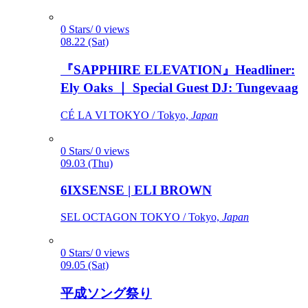
0 Stars/ 0 views
08.22 (Sat)
『SAPPHIRE ELEVATION』Headliner:
Ely Oaks ｜ Special Guest DJ: Tungevaag
CÉ LA VI TOKYO / Tokyo,
Japan
0 Stars/ 0 views
09.03 (Thu)
6IXSENSE | ELI BROWN
SEL OCTAGON TOKYO / Tokyo,
Japan
0 Stars/ 0 views
09.05 (Sat)
平成ソング祭り