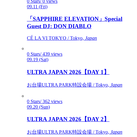
0 Stars/ 0 views
09.11 (Fri)
「SAPPHIRE ELEVATION」Special
Guest DJ: DON DIABLO
CÉ LA VI TOKYO / Tokyo,
Japan
0 Stars/ 439 views
09.19 (Sat)
ULTRA JAPAN 2026【DAY 1】
お台場ULTRA PARK特設会場 / Tokyo,
Japan
0 Stars/ 362 views
09.20 (Sun)
ULTRA JAPAN 2026【DAY 2】
お台場ULTRA PARK特設会場 / Tokyo,
Japan