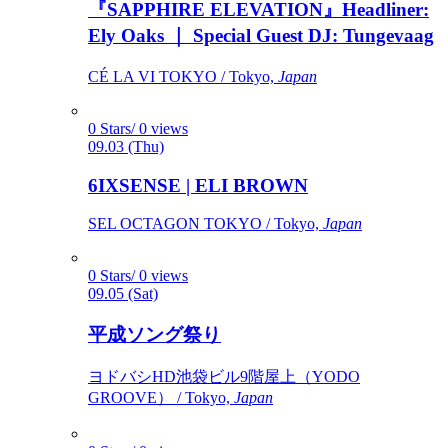
『SAPPHIRE ELEVATION』Headliner:
Ely Oaks ｜ Special Guest DJ: Tungevaag
CÉ LA VI TOKYO / Tokyo,
Japan
0 Stars/ 0 views
09.03 (Thu)
6IXSENSE | ELI BROWN
SEL OCTAGON TOKYO / Tokyo,
Japan
0 Stars/ 0 views
09.05 (Sat)
平成ソング祭り
ヨドバシHD池袋ビル9階屋上（YODO
GROOVE） / Tokyo,
Japan