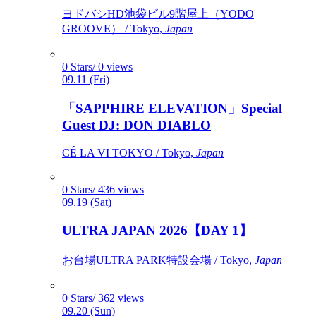
ヨドバシHD池袋ビル9階屋上（YODO
GROOVE） / Tokyo,
Japan
0 Stars/ 0 views
09.11 (Fri)
「SAPPHIRE ELEVATION」Special
Guest DJ: DON DIABLO
CÉ LA VI TOKYO / Tokyo,
Japan
0 Stars/ 436 views
09.19 (Sat)
ULTRA JAPAN 2026【DAY 1】
お台場ULTRA PARK特設会場 / Tokyo,
Japan
0 Stars/ 362 views
09.20 (Sun)