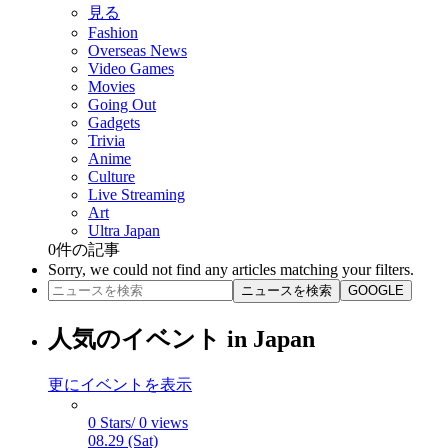
見る
Fashion
Overseas News
Video Games
Movies
Going Out
Gadgets
Trivia
Anime
Culture
Live Streaming
Art
Ultra Japan
0
件の記事
Sorry, we could not find any articles matching your filters.
ニュースを検索
GOOGLE
人気のイベント in Japan
更にイベントを表示
0 Stars/ 0 views
08.29 (Sat)