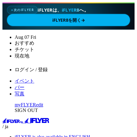
iFLYERは、
iFLYER8
へ。
次のIFLYER
✦
iFLYER8を開く
→
Aug
07
Fri
おすすめ
チケット
現在地
ログイン / 登録
イベント
バー
写真
myFLYER
edit
SIGN OUT
/ ja
iFLYER is also available in ENGLISH.