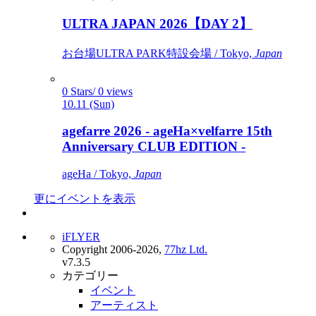
ULTRA JAPAN 2026【DAY 2】
お台場ULTRA PARK特設会場 / Tokyo,
Japan
0 Stars/ 0 views
10.11 (Sun)
agefarre 2026 - ageHa×velfarre 15th
Anniversary CLUB EDITION -
ageHa / Tokyo,
Japan
更にイベントを表示
iFLYER
Copyright 2006-2026,
77hz Ltd.
v7.3.5
カテゴリー
イベント
アーティスト