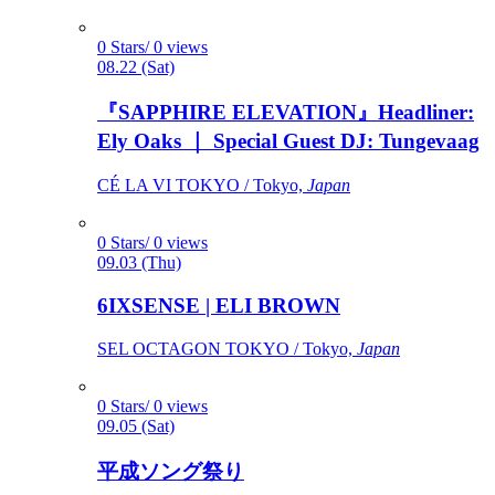
0 Stars/ 0 views
08.22 (Sat)
『SAPPHIRE ELEVATION』Headliner:
Ely Oaks ｜ Special Guest DJ: Tungevaag
CÉ LA VI TOKYO / Tokyo,
Japan
0 Stars/ 0 views
09.03 (Thu)
6IXSENSE | ELI BROWN
SEL OCTAGON TOKYO / Tokyo,
Japan
0 Stars/ 0 views
09.05 (Sat)
平成ソング祭り