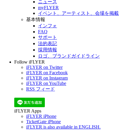
ニュース
myFLYER
イベント、アーティスト、会場を掲載
基本情報
インフォ
FAQ
サポート
法的表記
採用情報
ロゴ、ブランドガイドライン
Follow iFLYER
iFLYER on Twitter
iFLYER on Facebook
iFLYER on Instagram
iFLYER on YouTube
RSS フィード
iFLYER Apps
iFLYER iPhone
TicketGate iPhone
iFLYER is also available in ENGLISH.