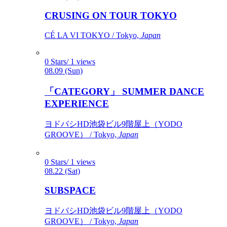
CRUSING ON TOUR TOKYO
CÉ LA VI TOKYO / Tokyo,
Japan
0 Stars/ 1 views
08.09 (Sun)
「CATEGORY」 SUMMER DANCE
EXPERIENCE
ヨドバシHD池袋ビル9階屋上（YODO
GROOVE） / Tokyo,
Japan
0 Stars/ 1 views
08.22 (Sat)
SUBSPACE
ヨドバシHD池袋ビル9階屋上（YODO
GROOVE） / Tokyo,
Japan