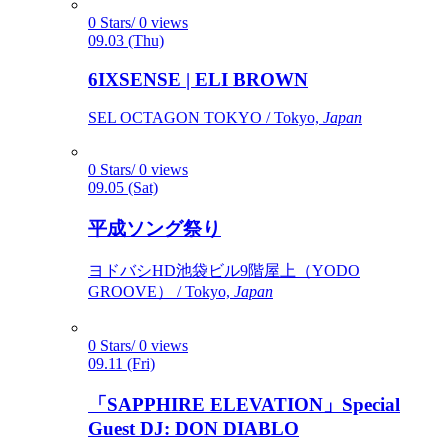
0 Stars/ 0 views
09.03 (Thu)
6IXSENSE | ELI BROWN
SEL OCTAGON TOKYO / Tokyo,
Japan
0 Stars/ 0 views
09.05 (Sat)
平成ソング祭り
ヨドバシHD池袋ビル9階屋上（YODO
GROOVE） / Tokyo,
Japan
0 Stars/ 0 views
09.11 (Fri)
「SAPPHIRE ELEVATION」Special
Guest DJ: DON DIABLO