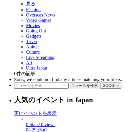
見る
Fashion
Overseas News
Video Games
Movies
Going Out
Gadgets
Trivia
Anime
Culture
Live Streaming
Art
Ultra Japan
0
件の記事
Sorry, we could not find any articles matching your filters.
ニュースを検索
GOOGLE
人気のイベント in Japan
更にイベントを表示
0 Stars/ 0 views
08.29 (Sat)