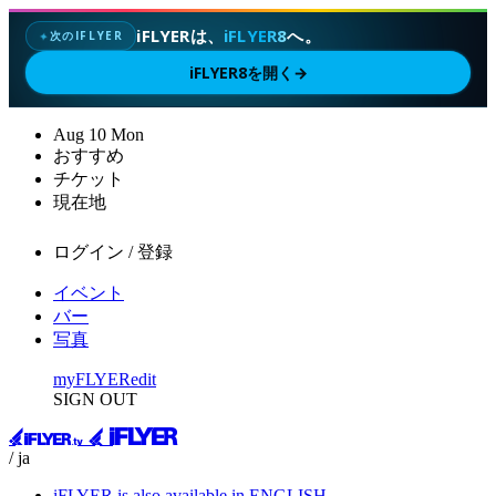
iFLYERは、
iFLYER8
へ。
次のIFLYER
✦
iFLYER8を開く
→
Aug
10
Mon
おすすめ
チケット
現在地
ログイン / 登録
イベント
バー
写真
myFLYER
edit
SIGN OUT
/ ja
iFLYER is also available in ENGLISH.