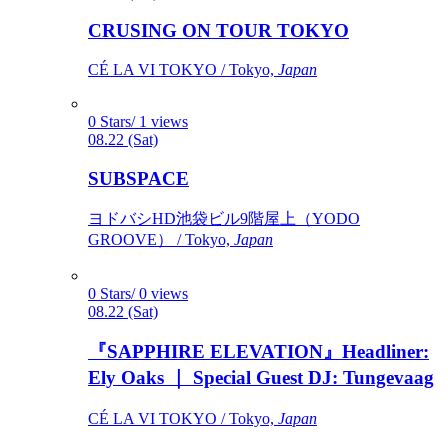
CRUSING ON TOUR TOKYO
CÉ LA VI TOKYO / Tokyo,
Japan
0 Stars/ 1 views
08.22 (Sat)
SUBSPACE
ヨドバシHD池袋ビル9階屋上（YODO
GROOVE） / Tokyo,
Japan
0 Stars/ 0 views
08.22 (Sat)
『SAPPHIRE ELEVATION』Headliner:
Ely Oaks ｜ Special Guest DJ: Tungevaag
CÉ LA VI TOKYO / Tokyo,
Japan